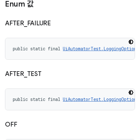
Enum 값
AFTER
_
FAILURE
public static final 
UiAutomatorTest.LoggingOption
 
AFTER
_
TEST
public static final 
UiAutomatorTest.LoggingOption
 
OFF