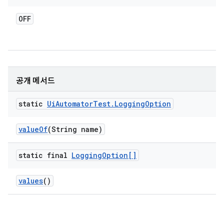
OFF
공개 메서드
static
Ui
Automator
Test
.
Logging
Option
value
Of
(String name)
static final
Logging
Option[]
values
()