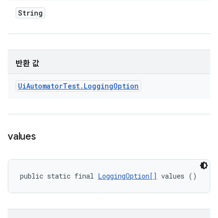
String
반환 값
Ui
Automator
Test
.
Logging
Option
values
public static final 
LoggingOption[]
 values ()