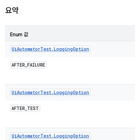
요약
Enum 값
Ui
Automator
Test
.
Logging
Option
AFTER
_
FAILURE
Ui
Automator
Test
.
Logging
Option
AFTER
_
TEST
Ui
Automator
Test
.
Logging
Option