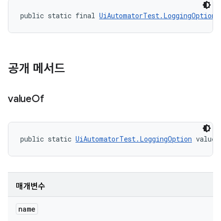
public static final 
UiAutomatorTest.LoggingOption
 
공개 메서드
value
Of
public static 
UiAutomatorTest.LoggingOption
 valueO
매개변수
name