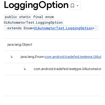
Logging
Option
public static final enum
UiAutomatorTest.LoggingOption
extends Enum<
UiAutomatorTest.LoggingOption
>
java.lang.Object
↳
java.lang.Enum<
com.android.tradefed.testtype.UiAut
↳
com.android.tradefed.testtype.UiAutomatorT