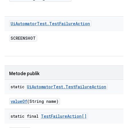
Ui
Automator
Test
.
Test
Failure
Action
SCREENSHOT
Metode publik
static
Ui
Automator
Test
.
Test
Failure
Action
value
Of
(String name)
static final
Test
Failure
Action[]