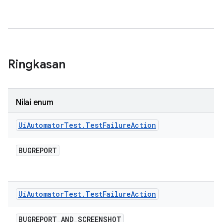
Ringkasan
Nilai enum
Ui
Automator
Test
.
Test
Failure
Action
BUGREPORT
Ui
Automator
Test
.
Test
Failure
Action
BUGREPORT
_
AND
_
SCREENSHOT