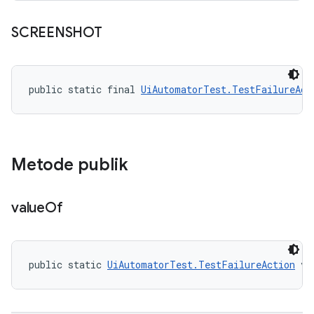
SCREENSHOT
public static final 
UiAutomatorTest.TestFailureAct
Metode publik
value
Of
public static 
UiAutomatorTest.TestFailureAction
 va