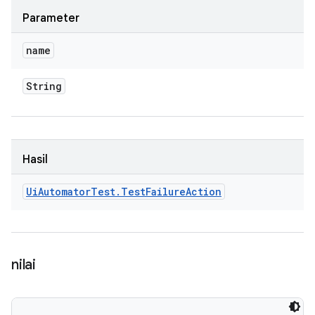
Parameter
name
String
Hasil
Ui
Automator
Test
.
Test
Failure
Action
nilai