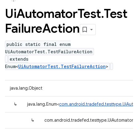
Ui
Automator
Test
.
Test
Failure
Action
public static final enum
UiAutomatorTest.TestFailureAction
extends
Enum<
UiAutomatorTest.TestFailureAction
>
java.lang.Object
↳
java.lang.Enum<
com.android.tradefed.testtype.UiAutom
↳
com.android.tradefed.testtype.UiAutomatorTes