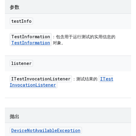
参数
test
Info
Test
Information
：包含用于运行测试的实用信息的
Test
Information
对象。
listener
ITest
Invocation
Listener
ITest
：测试结果的
Invocation
Listener
抛出
Device
Not
Available
Exception