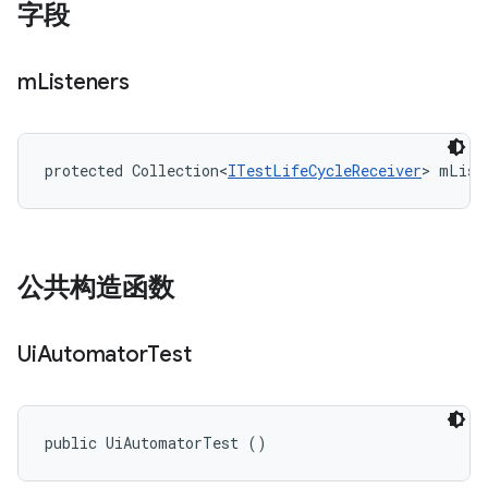
字段
m
Listeners
protected Collection<
ITestLifeCycleReceiver
> mList
公共构造函数
Ui
Automator
Test
public UiAutomatorTest ()