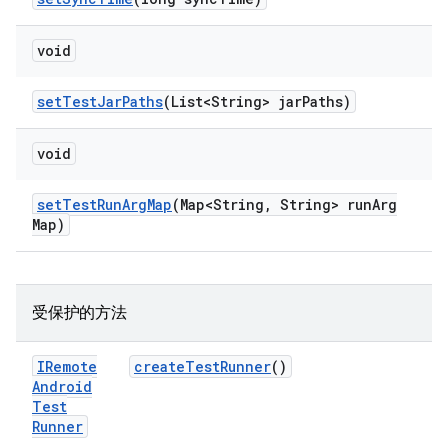
void
set
Test
Jar
Paths
(List<String> jar
Paths)
void
set
Test
Run
Arg
Map
(Map<String
,
String> run
Arg
Map)
受保护的方法
IRemote
create
Test
Runner
()
Android
Test
Runner