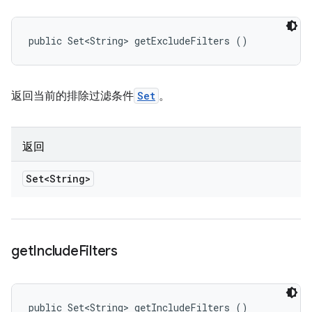
public Set<String> getExcludeFilters ()
返回当前的排除过滤条件
Set
。
返回
Set<String>
get
Include
Filters
public Set<String> getIncludeFilters ()