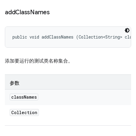
add
Class
Names
public void addClassNames (Collection<String> clas
添加要运行的测试类名称集合。
参数
class
Names
Collection