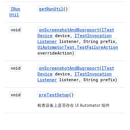
IRun
get
Run
Util
()
Util
void
on
Screenshot
And
Bugreport
(
ITest
Device
device
,
ITest
Invocation
Listener
listener
,
String prefix
,
Ui
Automator
Test
.
Test
Failure
Action
override
Action)
void
on
Screenshot
And
Bugreport
(
ITest
Device
device
,
ITest
Invocation
Listener
listener
,
String prefix)
void
pre
Test
Setup
()
检查设备上是否存在 UI Automator 组件