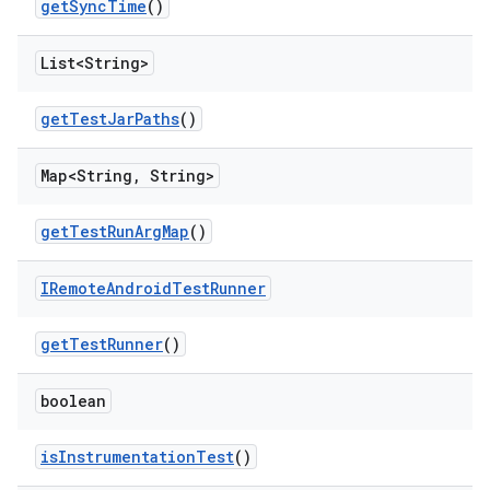
get
Sync
Time
()
List<String>
get
Test
Jar
Paths
()
Map<String
,
String>
get
Test
Run
Arg
Map
()
IRemote
Android
Test
Runner
get
Test
Runner
()
boolean
is
Instrumentation
Test
()