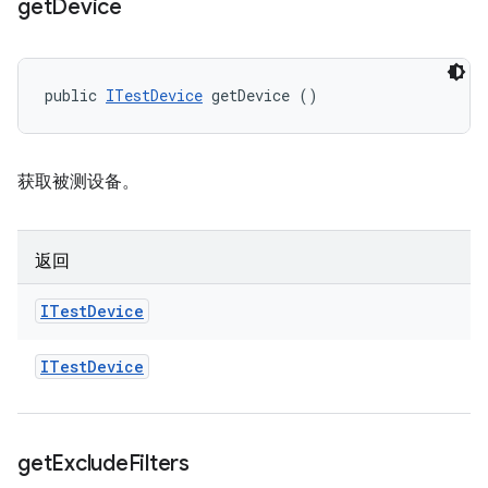
get
Device
public 
ITestDevice
 getDevice ()
获取被测设备。
返回
ITest
Device
ITest
Device
get
Exclude
Filters