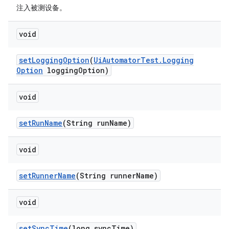
注入被测设备。
void
set
Logging
Option
(
Ui
Automator
Test
.
Logging
Option
logging
Option)
void
set
Run
Name
(String run
Name)
void
set
Runner
Name
(String runner
Name)
void
set
Sync
Time
(long sync
Time)