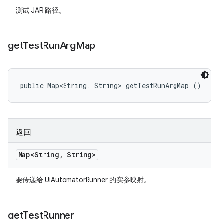
测试 JAR 路径。
get
Test
Run
Arg
Map
public Map<String, String> getTestRunArgMap ()
返回
Map<String
,
String>
要传递给 UiAutomatorRunner 的实参映射。
get
Test
Runner