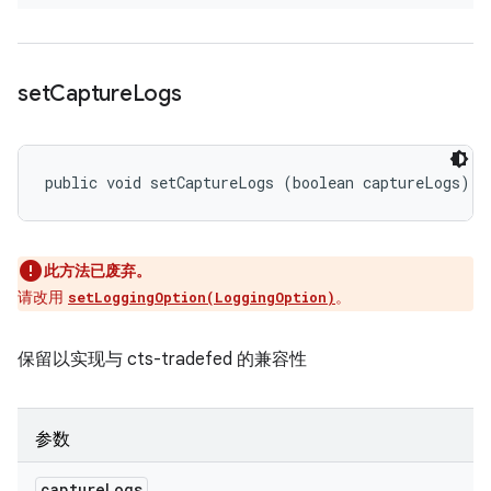
set
Capture
Logs
public void setCaptureLogs (boolean captureLogs)
此方法已废弃。
请改用
。
setLoggingOption(LoggingOption)
保留以实现与 cts-tradefed 的兼容性
参数
capture
Logs