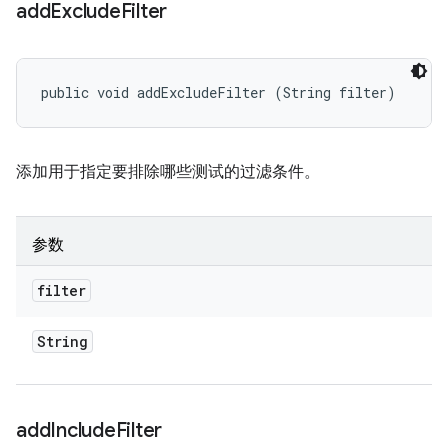
add
Exclude
Filter
public void addExcludeFilter (String filter)
添加用于指定要排除哪些测试的过滤条件。
参数
filter
String
add
Include
Filter