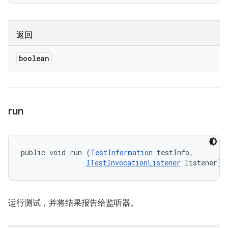
返回
boolean
run
public void run (
TestInformation
 testInfo, 

ITestInvocationListener
 listener)
运行测试，并将结果报告给监听器。