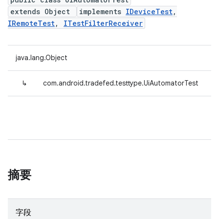
extends Object
implements
IDeviceTest
,
IRemoteTest
,
ITestFilterReceiver
java.lang.Object
↳
com.android.tradefed.testtype.UiAutomatorTest
摘要
字段