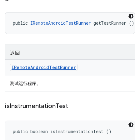
public 
IRemoteAndroidTestRunner
 getTestRunner ()
返回
IRemote
Android
Test
Runner
测试运行程序。
is
Instrumentation
Test
public boolean isInstrumentationTest ()