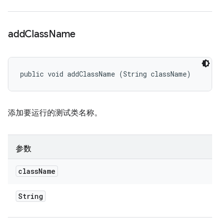
add
Class
Name
public void addClassName (String className)
添加要运行的测试类名称。
参数
class
Name
String