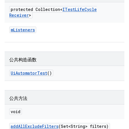
protected Collection<
ITest
Life
Cycle
Receiver
>
m
Listeners
公共构造函数
Ui
Automator
Test
()
公共方法
void
add
All
Exclude
Filters
(Set<String> filters)