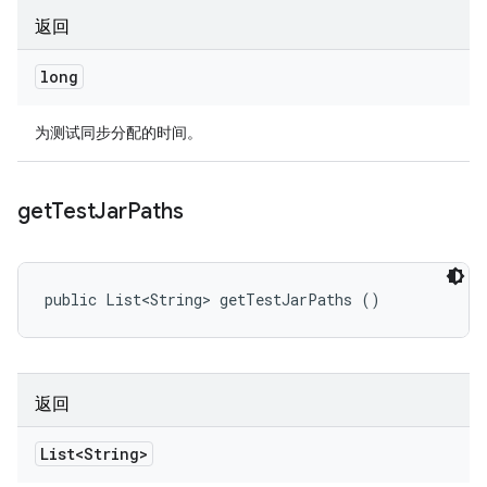
返回
long
为测试同步分配的时间。
get
Test
Jar
Paths
public List<String> getTestJarPaths ()
返回
List<String>