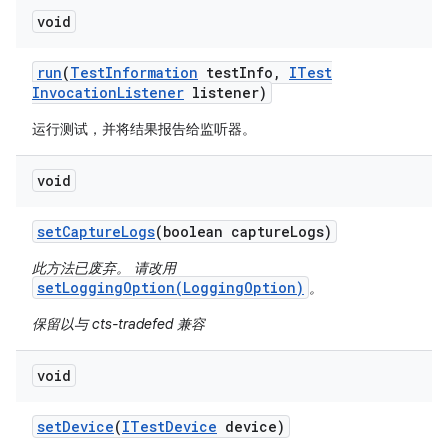
void
run
(
Test
Information
test
Info
,
ITest
Invocation
Listener
listener)
运行测试，并将结果报告给监听器。
void
set
Capture
Logs
(boolean capture
Logs)
此方法已废弃。 请改用
setLoggingOption(LoggingOption)
。
保留以与 cts-tradefed 兼容
void
set
Device
(
ITest
Device
device)