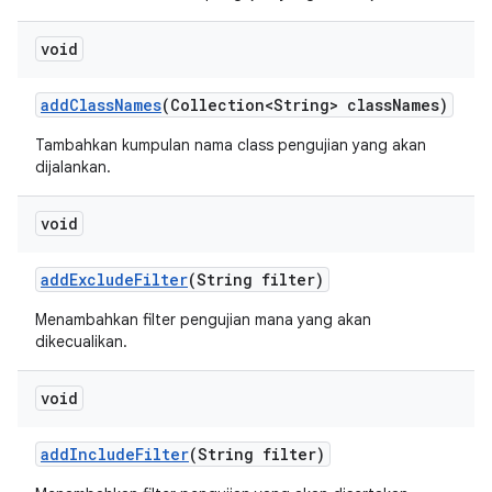
void
add
Class
Names
(Collection<String> class
Names)
Tambahkan kumpulan nama class pengujian yang akan
dijalankan.
void
add
Exclude
Filter
(String filter)
Menambahkan filter pengujian mana yang akan
dikecualikan.
void
add
Include
Filter
(String filter)