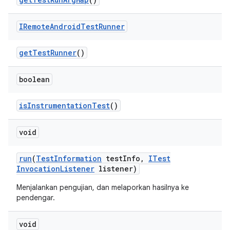
IRemote
Android
Test
Runner
get
Test
Runner
()
boolean
is
Instrumentation
Test
()
void
run
(
Test
Information
test
Info
,
ITest
Invocation
Listener
listener)
Menjalankan pengujian, dan melaporkan hasilnya ke
pendengar.
void