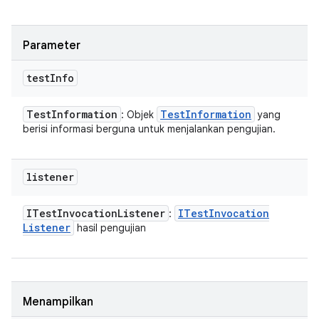
Parameter
test
Info
Test
Information
Test
Information
: Objek
yang
berisi informasi berguna untuk menjalankan pengujian.
listener
ITest
Invocation
Listener
ITest
Invocation
:
Listener
hasil pengujian
Menampilkan