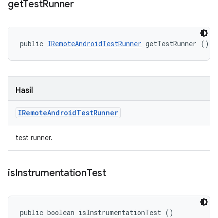
get
Test
Runner
public 
IRemoteAndroidTestRunner
 getTestRunner ()
Hasil
IRemote
Android
Test
Runner
test runner.
is
Instrumentation
Test
public boolean isInstrumentationTest ()