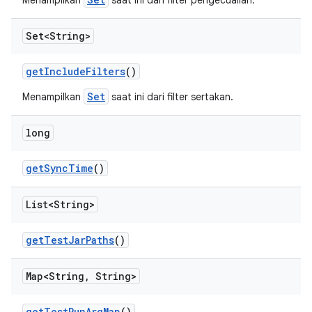
Menampilkan
saat ini dari filter pengecualian.
Set<String>
get
Include
Filters
()
Set
Menampilkan
saat ini dari filter sertakan.
long
get
Sync
Time
()
List<String>
get
Test
Jar
Paths
()
Map<String
,
String>
get
Test
Run
Arg
Map
()