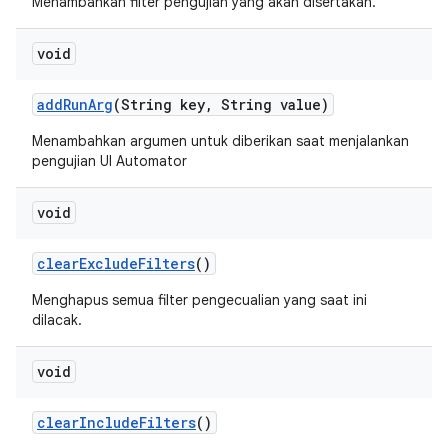
Menambahkan filter pengujian yang akan disertakan.
void
add
Run
Arg
(String key
,
String value)
Menambahkan argumen untuk diberikan saat menjalankan
pengujian UI Automator
void
clear
Exclude
Filters
()
Menghapus semua filter pengecualian yang saat ini
dilacak.
void
clear
Include
Filters
()