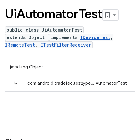
Ui
Automator
Test
public class UiAutomatorTest
extends Object
implements
IDeviceTest
,
IRemoteTest
,
ITestFilterReceiver
java.lang.Object
↳
com.android.tradefed.testtype.UiAutomatorTest