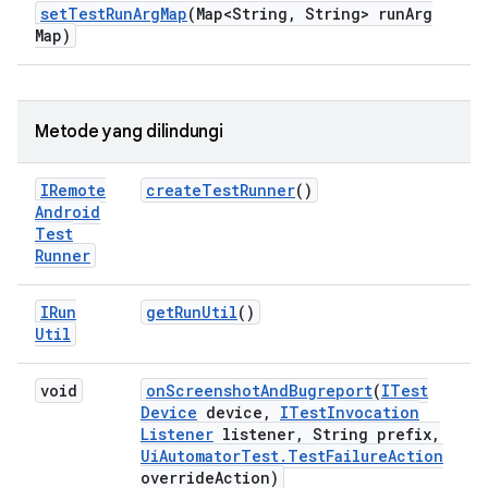
set
Test
Run
Arg
Map
(Map<String
,
String> run
Arg
Map)
Metode yang dilindungi
IRemote
create
Test
Runner
()
Android
Test
Runner
IRun
get
Run
Util
()
Util
void
on
Screenshot
And
Bugreport
(
ITest
Device
device
,
ITest
Invocation
Listener
listener
,
String prefix
,
Ui
Automator
Test
.
Test
Failure
Action
override
Action)