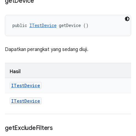
get
Device
public 
ITestDevice
 getDevice ()
Dapatkan perangkat yang sedang diuji.
Hasil
ITest
Device
ITest
Device
get
Exclude
Filters