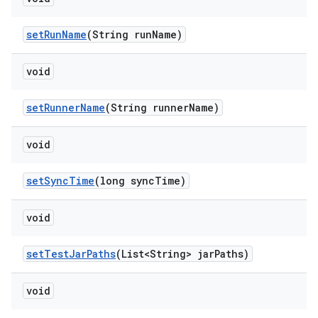
set
Run
Name
(String run
Name)
void
set
Runner
Name
(String runner
Name)
void
set
Sync
Time
(long sync
Time)
void
set
Test
Jar
Paths
(List<String> jar
Paths)
void