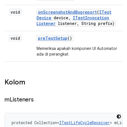
void
on
Screenshot
And
Bugreport
(
ITest
Device
device
,
ITest
Invocation
Listener
listener
,
String prefix)
void
pre
Test
Setup
()
Memeriksa apakah komponen UI Automator
ada di perangkat
Kolom
m
Listeners
protected Collection<
ITestLifeCycleReceiver
> mList