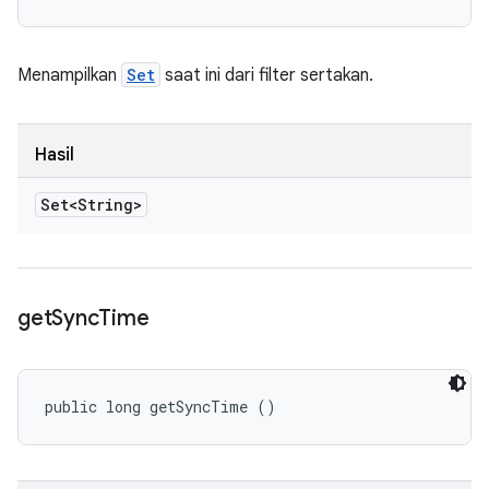
Menampilkan
Set
saat ini dari filter sertakan.
Hasil
Set<String>
get
Sync
Time
public long getSyncTime ()