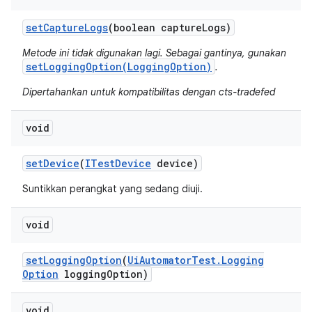
set
Capture
Logs
(boolean capture
Logs)
Metode ini tidak digunakan lagi. Sebagai gantinya, gunakan
setLoggingOption(LoggingOption)
.
Dipertahankan untuk kompatibilitas dengan cts-tradefed
void
set
Device
(
ITest
Device
device)
Suntikkan perangkat yang sedang diuji.
void
set
Logging
Option
(
Ui
Automator
Test
.
Logging
Option
logging
Option)
void