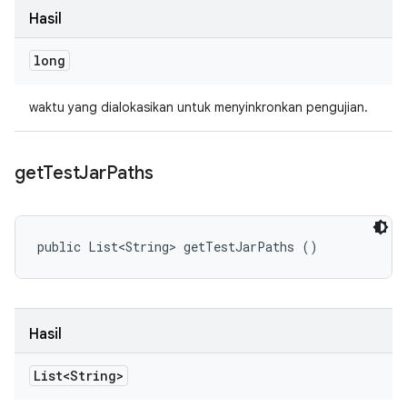
Hasil
long
waktu yang dialokasikan untuk menyinkronkan pengujian.
get
Test
Jar
Paths
public List<String> getTestJarPaths ()
Hasil
List<String>