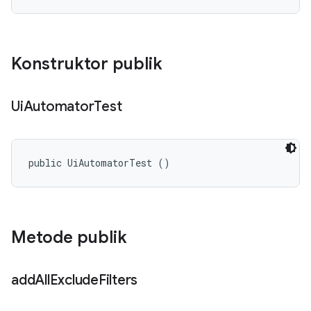
Konstruktor publik
Ui
Automator
Test
public UiAutomatorTest ()
Metode publik
add
All
Exclude
Filters