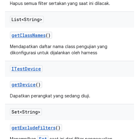
Hapus semua filter sertakan yang saat ini dilacak.
List<String>
get
Class
Names
()
Mendapatkan daftar nama class pengujian yang
dikonfigurasi untuk dijalankan oleh harness
ITest
Device
get
Device
()
Dapatkan perangkat yang sedang diuji.
Set<String>
get
Exclude
Filters
()
Set