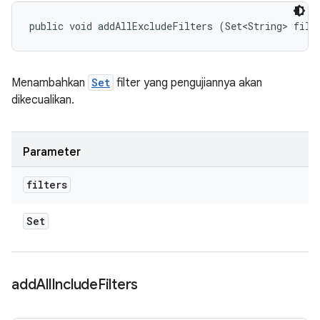
public void addAllExcludeFilters (Set<String> filt
Menambahkan
Set
filter yang pengujiannya akan
dikecualikan.
Parameter
filters
Set
add
All
Include
Filters