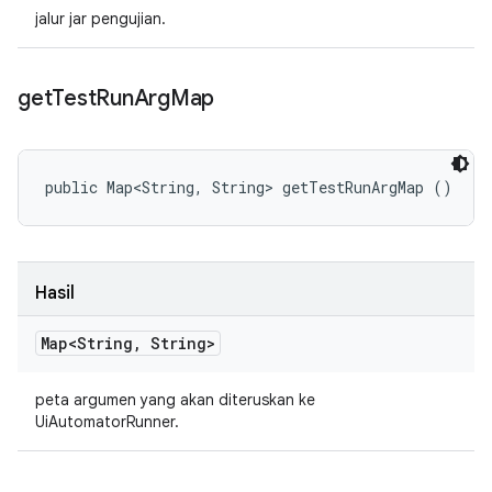
jalur jar pengujian.
get
Test
Run
Arg
Map
public Map<String, String> getTestRunArgMap ()
Hasil
Map<String
,
String>
peta argumen yang akan diteruskan ke
UiAutomatorRunner.