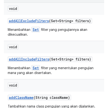
void
add
All
Exclude
Filters
(Set<String> filters)
Set
Menambahkan
filter yang pengujiannya akan
dikecualikan.
void
add
All
Include
Filters
(Set<String> filters)
Set
Menambahkan
filter yang menentukan pengujian
mana yang akan disertakan.
void
add
Class
Name
(String class
Name)
Tambahkan nama class pengujian yang akan dijalankan.