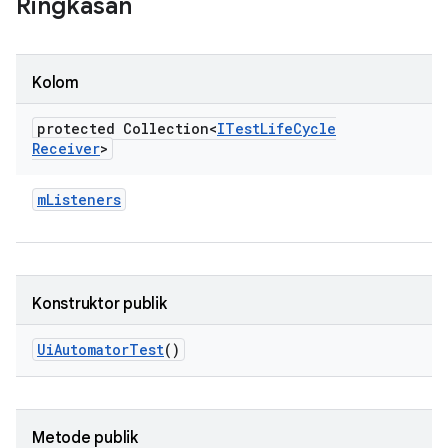
Ringkasan
Kolom
protected Collection<
ITest
Life
Cycle
Receiver
>
m
Listeners
Konstruktor publik
Ui
Automator
Test
()
Metode publik