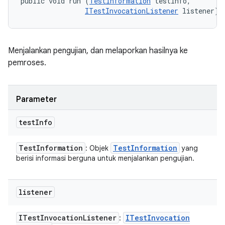
public void run (
TestInformation
 testInfo, 

ITestInvocationListener
 listener)
Menjalankan pengujian, dan melaporkan hasilnya ke
pemroses.
Parameter
test
Info
Test
Information
Test
Information
: Objek
yang
berisi informasi berguna untuk menjalankan pengujian.
listener
ITest
Invocation
Listener
ITest
Invocation
: