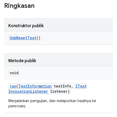
Ringkasan
Konstruktor publik
Usb
Reset
Test
()
Metode publik
void
run
(
Test
Information
test
Info
,
ITest
Invocation
Listener
listener)
Menjalankan pengujian, dan melaporkan hasilnya ke
pemroses.