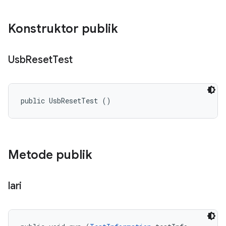
Konstruktor publik
Usb
Reset
Test
public UsbResetTest ()
Metode publik
lari