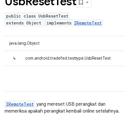
Usb
Reset
Test
public class UsbResetTest
extends Object
implements
IRemoteTest
java.lang.Object
↳
com.android.tradefed.testtype.UsbResetTest
IRemoteTest
yang mereset USB perangkat dan
memeriksa apakah perangkat kembali online setelahnya.