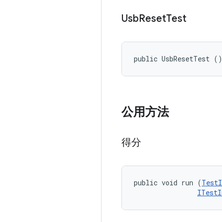
Usb
Reset
Test
public UsbResetTest (
公用方法
得分
public void run (
TestI
ITestI