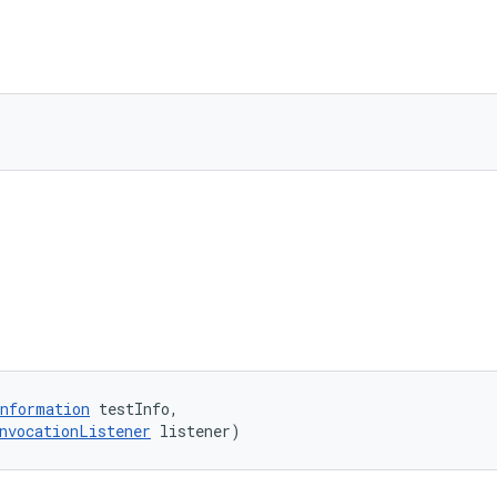
)
nformation
 testInfo, 

nvocationListener
 listener)