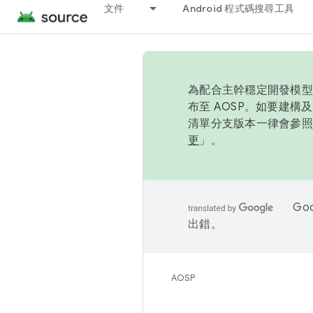
文件
Android 程式碼搜尋工具
為配合主幹穩定開發模型，
布至 AOSP。如要建構及
清單分支版本一律會參照推
更
」。
Go
出錯。
AOSP