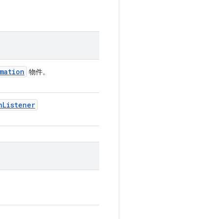
mation
物件。
n
Listener