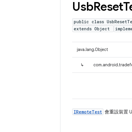
Usb
Reset
T
public class UsbResetT
extends Object
implem
java.lang.Object
↳
com.android.tradef
IRemoteTest
會重設裝置 