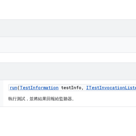
run
(
Test
Information
test
Info
,
ITest
Invocation
List
執行測試，並將結果回報給監聽器。