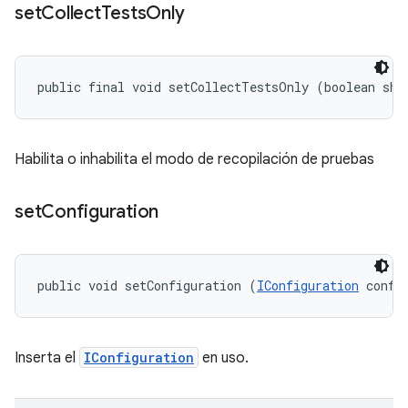
set
Collect
Tests
Only
public final void setCollectTestsOnly (boolean sho
Habilita o inhabilita el modo de recopilación de pruebas
set
Configuration
public void setConfiguration (
IConfiguration
 confi
Inserta el
IConfiguration
en uso.