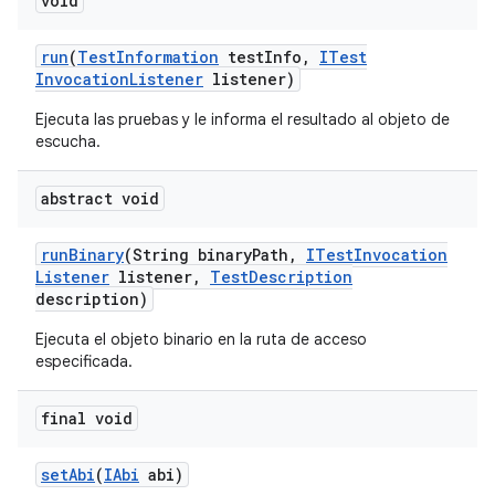
void
run
(
Test
Information
test
Info
,
ITest
Invocation
Listener
listener)
Ejecuta las pruebas y le informa el resultado al objeto de
escucha.
abstract void
run
Binary
(String binary
Path
,
ITest
Invocation
Listener
listener
,
Test
Description
description)
Ejecuta el objeto binario en la ruta de acceso
especificada.
final void
set
Abi
(
IAbi
abi)