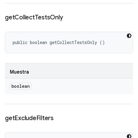
get
Collect
Tests
Only
public boolean getCollectTestsOnly ()
Muestra
boolean
get
Exclude
Filters