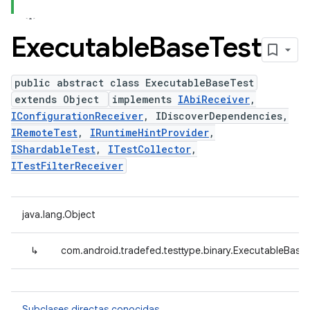
Executable
Base
Test
public abstract class ExecutableBaseTest
extends Object
implements
IAbiReceiver
,
IConfigurationReceiver
, IDiscoverDependencies,
IRemoteTest
,
IRuntimeHintProvider
,
IShardableTest
,
ITestCollector
,
ITestFilterReceiver
java.lang.Object
↳
com.android.tradefed.testtype.binary.ExecutableBase
Subclases directas conocidas