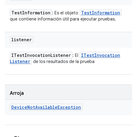
Test
Information
Test
Information
: Es el objeto
que contiene información útil para ejecutar pruebas.
listener
ITest
Invocation
Listener
ITest
Invocation
: El
Listener
de los resultados de la prueba
Arroja
Device
Not
Available
Exception