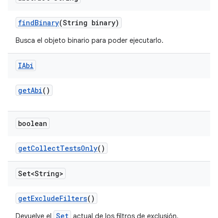
find
Binary
(String binary)
Busca el objeto binario para poder ejecutarlo.
IAbi
get
Abi
()
boolean
get
Collect
Tests
Only
()
Set<String>
get
Exclude
Filters
()
Set
Devuelve el
actual de los filtros de exclusión.