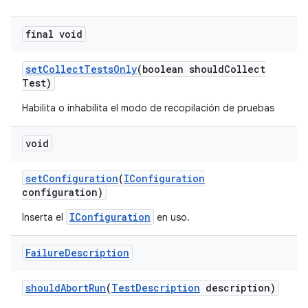
final void
set
Collect
Tests
Only
(boolean should
Collect
Test)
Habilita o inhabilita el modo de recopilación de pruebas
void
set
Configuration
(
IConfiguration
configuration)
IConfiguration
Inserta el
en uso.
Failure
Description
should
Abort
Run
(
Test
Description
description)