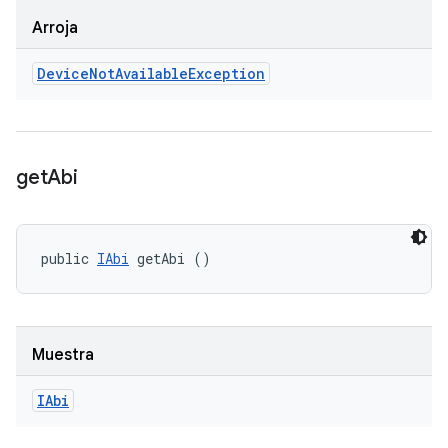
Arroja
Device
Not
Available
Exception
get
Abi
public 
IAbi
 getAbi ()
Muestra
IAbi