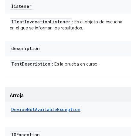
listener
ITest
Invocation
Listener
: Es el objeto de escucha
en el que se informan los resultados.
description
Test
Description
: Es la prueba en curso.
Arroja
Device
Not
Available
Exception
IOException