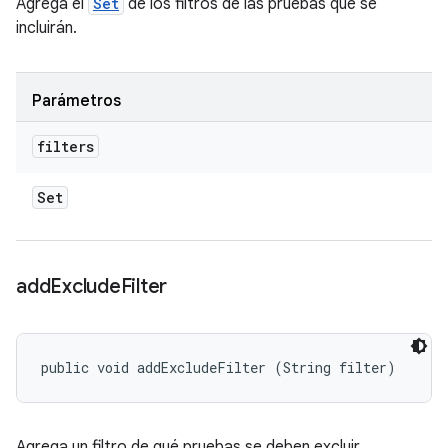
Agrega el
Set
de los filtros de las pruebas que se
incluirán.
Parámetros
filters
Set
add
Exclude
Filter
public void addExcludeFilter (String filter)
Agrega un filtro de qué pruebas se deben excluir.