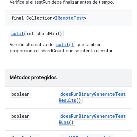
Verifica si el testRun debe finalizar antes de tiempo.
final Collection<
IRemote
Test
>
split
(int shard
Hint)
split()
Versión alternativa de
que también
proporciona el shardCount que se intenta ejecutar.
Métodos protegidos
boolean
does
Run
Binary
Generate
Test
Results
()
boolean
does
Run
Binary
Generate
Test
Runs
()