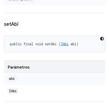
set
Abi
public final void setAbi (
IAbi
 abi)
Parámetros
abi
IAbi