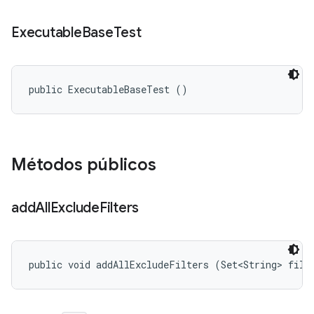
Executable
Base
Test
public ExecutableBaseTest ()
Métodos públicos
add
All
Exclude
Filters
public void addAllExcludeFilters (Set<String> filt