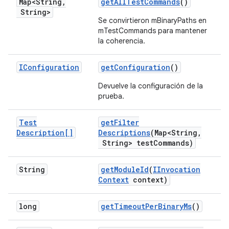
Map<String
,
get
All
Test
Commands
()
String>
Se convirtieron mBinaryPaths en
mTestCommands para mantener
la coherencia.
IConfiguration
get
Configuration
()
Devuelve la configuración de la
prueba.
Test
get
Filter
Description[]
Descriptions
(Map<String
,
String> test
Commands)
String
get
Module
Id
(
IInvocation
Context
context)
long
get
Timeout
Per
Binary
Ms
()