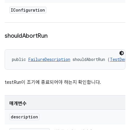
IConfiguration
should
Abort
Run
public 
FailureDescription
 shouldAbortRun (
TestDesc
testRun이 조기에 종료되어야 하는지 확인합니다.
매개변수
description