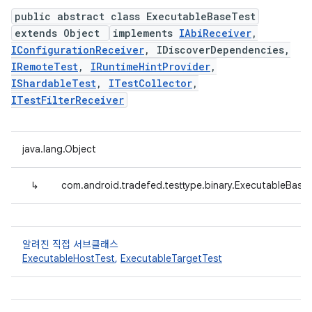
public abstract class ExecutableBaseTest
extends Object
implements
IAbiReceiver
,
IConfigurationReceiver
, IDiscoverDependencies,
IRemoteTest
,
IRuntimeHintProvider
,
IShardableTest
,
ITestCollector
,
ITestFilterReceiver
java.lang.Object
↳
com.android.tradefed.testtype.binary.ExecutableBase
알려진 직접 서브클래스
ExecutableHostTest
,
ExecutableTargetTest