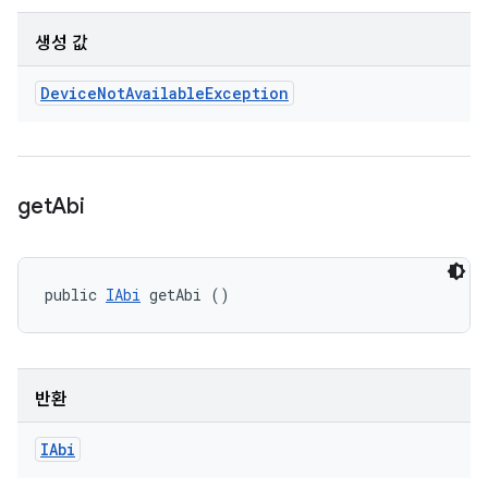
생성 값
Device
Not
Available
Exception
get
Abi
public 
IAbi
 getAbi ()
반환
IAbi