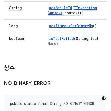
String
get
Module
Id
(
IInvocation
Context
context)
long
get
Timeout
Per
Binary
Ms
()
boolean
is
Test
Failed
(String test
Name)
상수
NO
_
BINARY
_
ERROR
public static final String NO_BINARY_ERROR