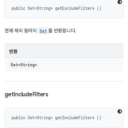
public Set<String> getExcludeFilters ()
현재 제외 필터의
Set
를 반환합니다.
반환
Set<String>
get
Include
Filters
public Set<String> getIncludeFilters ()