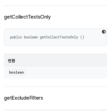
get
Collect
Tests
Only
public boolean getCollectTestsOnly ()
반환
boolean
get
Exclude
Filters