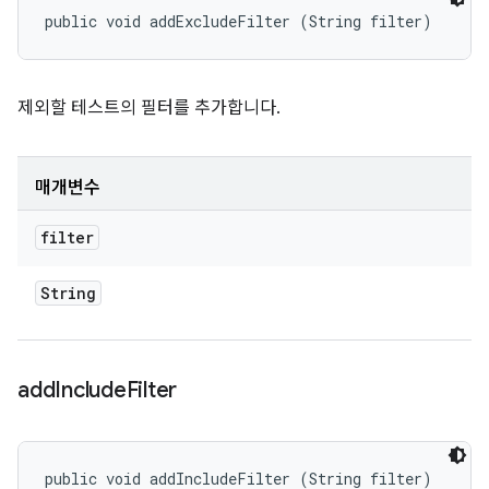
public void addExcludeFilter (String filter)
제외할 테스트의 필터를 추가합니다.
매개변수
filter
String
add
Include
Filter
public void addIncludeFilter (String filter)