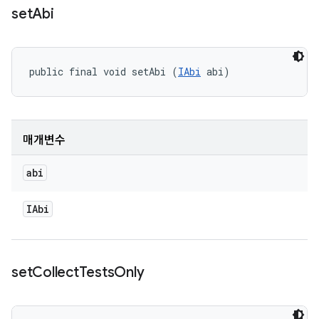
set
Abi
public final void setAbi (
IAbi
 abi)
매개변수
abi
IAbi
set
Collect
Tests
Only