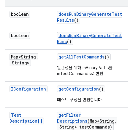
boolean
does
Run
Binary
Generate
Test
Results
()
boolean
does
Run
Binary
Generate
Test
Runs
()
Map<String
,
get
All
Test
Commands
()
String>
일관성을 위해 mBinaryPaths를
mTestCommands로 변환
IConfiguration
get
Configuration
()
테스트 구성을 반환합니다.
Test
get
Filter
Description[]
Descriptions
(Map<String
,
String> test
Commands)