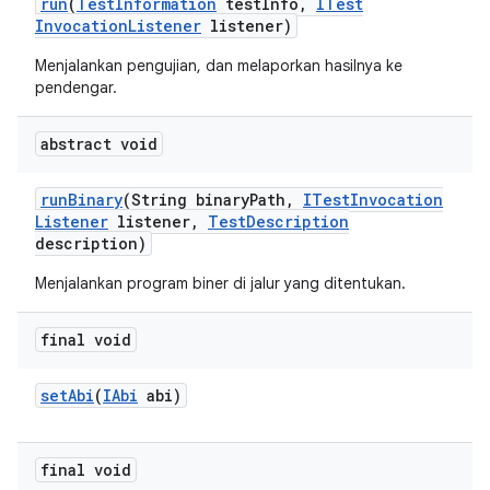
run
(
Test
Information
test
Info
,
ITest
Invocation
Listener
listener)
Menjalankan pengujian, dan melaporkan hasilnya ke
pendengar.
abstract void
run
Binary
(String binary
Path
,
ITest
Invocation
Listener
listener
,
Test
Description
description)
Menjalankan program biner di jalur yang ditentukan.
final void
set
Abi
(
IAbi
abi)
final void