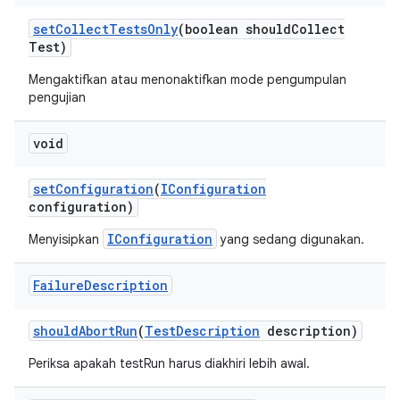
set
Collect
Tests
Only
(boolean should
Collect
Test)
Mengaktifkan atau menonaktifkan mode pengumpulan
pengujian
void
set
Configuration
(
IConfiguration
configuration)
IConfiguration
Menyisipkan
yang sedang digunakan.
Failure
Description
should
Abort
Run
(
Test
Description
description)
Periksa apakah testRun harus diakhiri lebih awal.