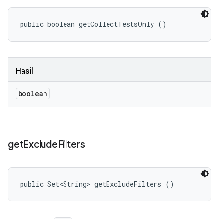
public boolean getCollectTestsOnly ()
Hasil
boolean
get
Exclude
Filters
public Set<String> getExcludeFilters ()