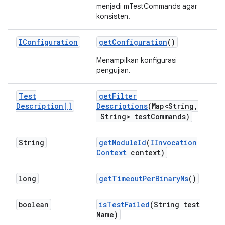
menjadi mTestCommands agar
konsisten.
IConfiguration
get
Configuration
()
Menampilkan konfigurasi
pengujian.
Test
get
Filter
Description[]
Descriptions
(Map<String
,
String> test
Commands)
String
get
Module
Id
(
IInvocation
Context
context)
long
get
Timeout
Per
Binary
Ms
()
boolean
is
Test
Failed
(String test
Name)