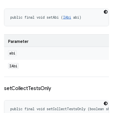
public final void setAbi (
IAbi
 abi)
Parameter
abi
IAbi
set
Collect
Tests
Only
public final void setCollectTestsOnly (boolean sho