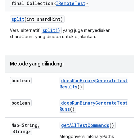
final Collection<
IRemote
Test
>
split
(int shard
Hint)
split()
Versi alternatif
yang juga menyediakan
shardCount yang dicoba untuk dijalankan.
Metode yang dilindungi
boolean
does
Run
Binary
Generate
Test
Results
()
boolean
does
Run
Binary
Generate
Test
Runs
()
Map<String
,
get
All
Test
Commands
()
String>
Mengonversi mBinaryPaths