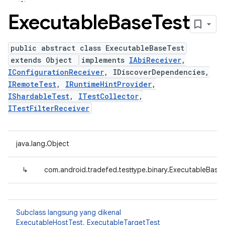
Executable
Base
Test
public abstract class ExecutableBaseTest
extends Object
implements
IAbiReceiver
,
IConfigurationReceiver
, IDiscoverDependencies,
IRemoteTest
,
IRuntimeHintProvider
,
IShardableTest
,
ITestCollector
,
ITestFilterReceiver
java.lang.Object
↳
com.android.tradefed.testtype.binary.ExecutableBase
Subclass langsung yang dikenal
ExecutableHostTest
,
ExecutableTargetTest