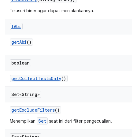
Telusuri biner agar dapat menjalankannya.
IAbi
get
Abi
()
boolean
get
Collect
Tests
Only
()
Set<String>
get
Exclude
Filters
()
Set
Menampilkan
saat ini dari filter pengecualian.
Set<String>