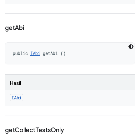
get
Abi
public 
IAbi
 getAbi ()
Hasil
IAbi
get
Collect
Tests
Only