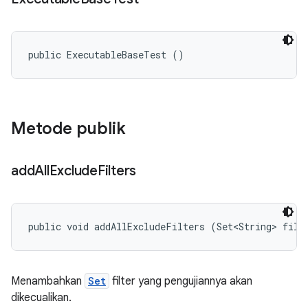
public ExecutableBaseTest ()
Metode publik
add
All
Exclude
Filters
public void addAllExcludeFilters (Set<String> filt
Menambahkan
Set
filter yang pengujiannya akan
dikecualikan.