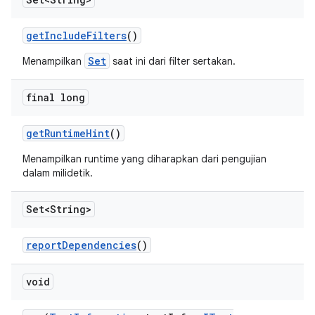
get
Include
Filters
()
Set
Menampilkan
saat ini dari filter sertakan.
final long
get
Runtime
Hint
()
Menampilkan runtime yang diharapkan dari pengujian
dalam milidetik.
Set<String>
report
Dependencies
()
void