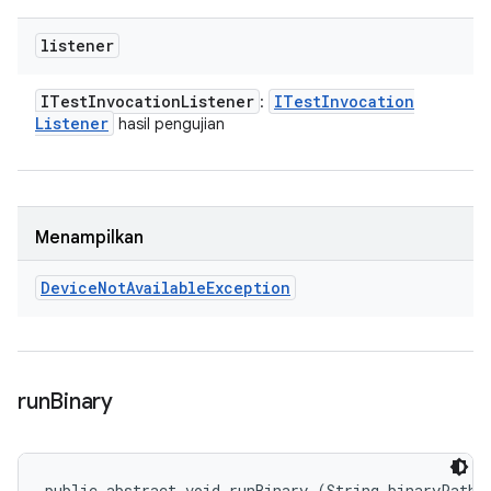
listener
ITest
Invocation
Listener
ITest
Invocation
:
Listener
hasil pengujian
Menampilkan
Device
Not
Available
Exception
run
Binary
public abstract void runBinary (String binaryPath, 