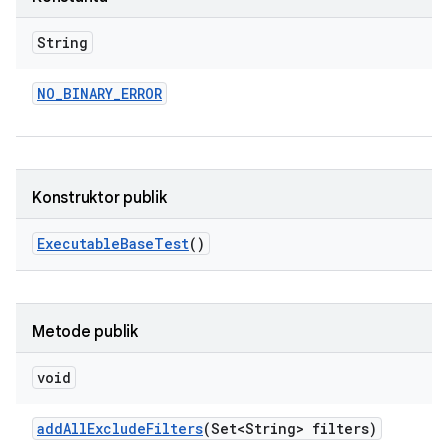
String
NO
_
BINARY
_
ERROR
Konstruktor publik
Executable
Base
Test
()
Metode publik
void
add
All
Exclude
Filters
(Set<String> filters)