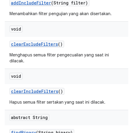
add
Include
Filter
(String filter)
Menambahkan filter pengujian yang akan disertakan.
void
clear
Exclude
Filters
()
Menghapus semua filter pengecualian yang saat ini
dilacak.
void
clear
Include
Filters
()
Hapus semua filter sertakan yang saat ini dilacak.
abstract String
find
Binary
(String binary)