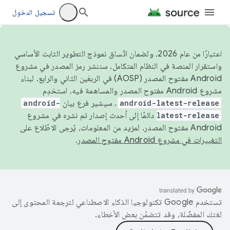
تسجيل الدخول
اعتبارًا من عام 2026، ولضمان اتّساق نموذج التطوير الثابت الأساسي
واستقرار المنصة في النظام المتكامل، سننشر رمز المصدر في مشروع
Android مفتوح المصدر (AOSP) في الربعَين الثاني والرابع. لبناء
مشروع Android مفتوح المصدر والمساهمة فيه، استخدِم
android-latest-release
. سيشير فرع بيان
android-
latest-release
دائمًا إلى أحدث إصدار تم نشره في مشروع
Android مفتوح المصدر. لمزيد من المعلومات، يُرجى الاطّلاع على
التغييرات في مشروع Android مفتوح المصدر
.
تستخدم Google تكنولوجيا الذكاء الاصطناعي لترجمة المحتوى إلى
لغتك المفضّلة، وقد تتضمّن بعض الأخطاء.