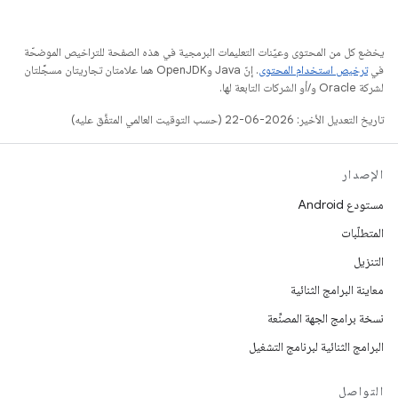
يخضع كل من المحتوى وعيّنات التعليمات البرمجية في هذه الصفحة للتراخيص الموضحّة
في
ترخيص استخدام المحتوى
. إنّ Java وOpenJDK هما علامتان تجاريتان مسجَّلتان
لشركة Oracle و/أو الشركات التابعة لها.
تاريخ التعديل الأخير: 2026-06-22 (حسب التوقيت العالمي المتفَّق عليه)
الإصدار
مستودع Android
المتطلّبات
التنزيل
معاينة البرامج الثنائية
نسخة برامج الجهة المصنِّعة
البرامج الثنائية لبرنامج التشغيل
التواصل