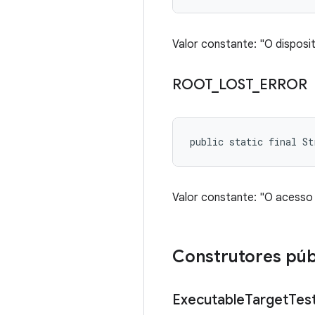
Valor constante: "O disposi
ROOT
_
LOST
_
ERROR
public static final S
Valor constante: "O acesso
Construtores púb
Executable
Target
Tes