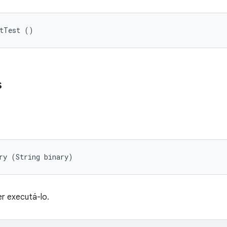
etTest ()
s
ry (String binary)
er executá-lo.