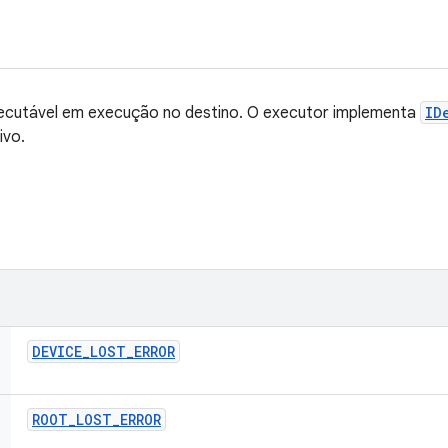
ecutável em execução no destino. O executor implementa
ID
ivo.
DEVICE
_
LOST
_
ERROR
ROOT
_
LOST
_
ERROR