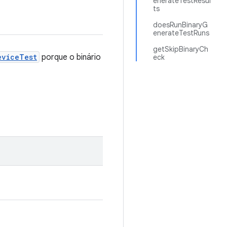
enerateTestResul
ts
doesRunBinaryG
enerateTestRuns
getSkipBinaryCh
eviceTest
porque o binário
eck