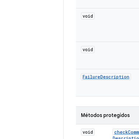
void
void
Failure
Description
Métodos protegidos
void
check
Comm
Descripti