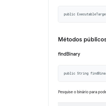
public ExecutableTarg
Métodos público
find
Binary
public String findBina
Pesquise o binário para pod