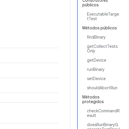
Construtores
públicos
ExecutableTarge
tTest
Métodos públicos
findBinary
getCollectTests
Only
getDevice
runBinary
setDevice
shouldAbortRun
Métodos
protegidos
checkCommandR
esult
doesRunBinaryG