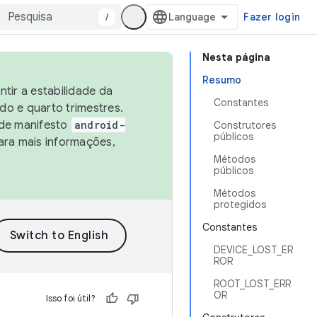
/
Fazer login
Nesta página
Resumo
tir a estabilidade da
Constantes
o e quarto trimestres.
 de manifesto
android-
Construtores
públicos
ara mais informações,
Métodos
públicos
Métodos
protegidos
Constantes
DEVICE_LOST_ER
ROR
ROOT_LOST_ERR
OR
Isso foi útil?