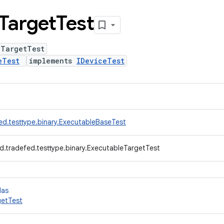
Target
Test
eTargetTest
eTest
implements
IDeviceTest
ed.testtype.binary.ExecutableBaseTest
d.tradefed.testtype.binary.ExecutableTargetTest
das
getTest