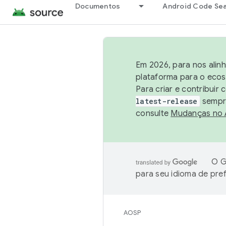
Documentos
Android Code Se
Em 2026, para nos alin
plataforma para o ecos
Para criar e contribuir
latest-release
sempre
consulte
Mudanças no
O G
para seu idioma de pre
AOSP