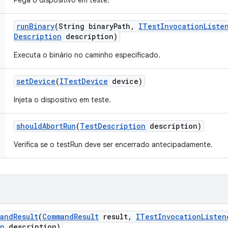
Pega o dispositivo em teste.
run
Binary
(String binary
Path
,
ITest
Invocation
Liste
Description
description)
Executa o binário no caminho especificado.
set
Device
(
ITest
Device
device)
Injeta o dispositivo em teste.
should
Abort
Run
(
Test
Description
description)
Verifica se o testRun deve ser encerrado antecipadamente.
and
Result
(
Command
Result
result
,
ITest
Invocation
Listen
on
description)