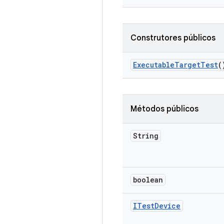
Construtores públicos
Executable
Target
Test
(
Métodos públicos
String
boolean
ITest
Device