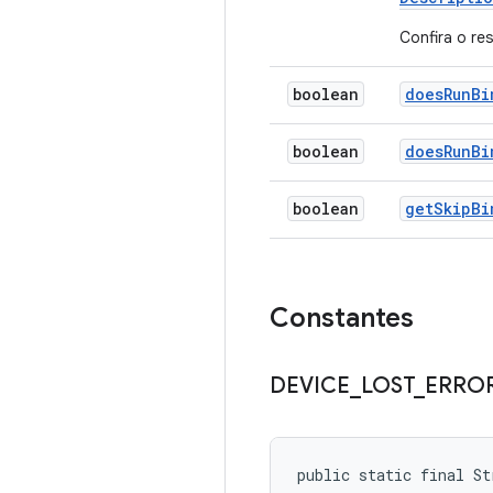
Confira o re
boolean
does
Run
Bi
boolean
does
Run
Bi
boolean
get
Skip
Bi
Constantes
DEVICE
_
LOST
_
ERRO
public static final St