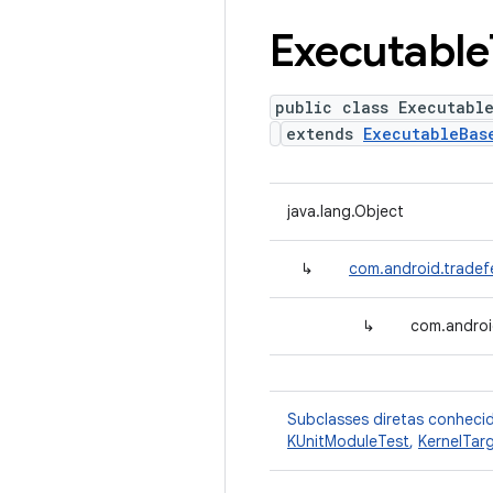
Executable
public class Executabl
extends
ExecutableBas
java.lang.Object
↳
com.android.tradef
↳
com.androi
Subclasses diretas conheci
KUnitModuleTest
,
KernelTar