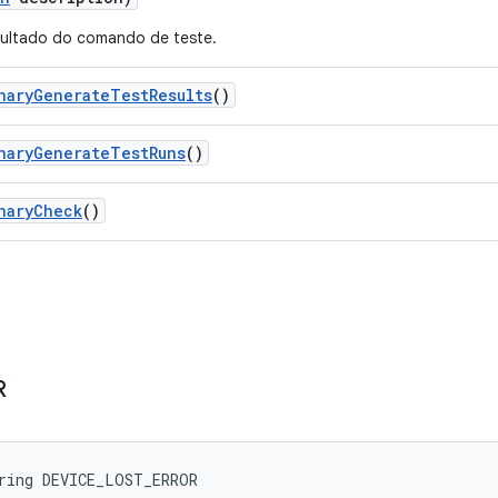
sultado do comando de teste.
nary
Generate
Test
Results
()
nary
Generate
Test
Runs
()
nary
Check
()
R
ring DEVICE_LOST_ERROR