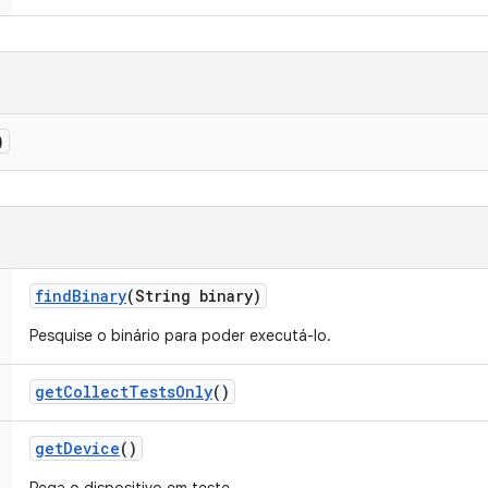
)
find
Binary
(String binary)
Pesquise o binário para poder executá-lo.
get
Collect
Tests
Only
()
get
Device
()