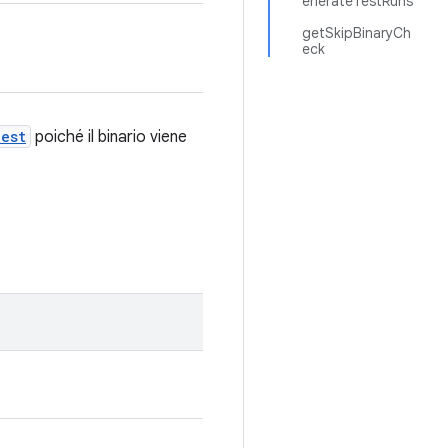
enerateTestRuns
getSkipBinaryCh
eck
est
poiché il binario viene