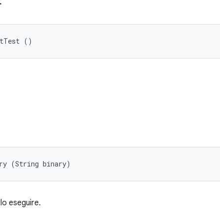
t
etTest ()
ry (String binary)
rlo eseguire.