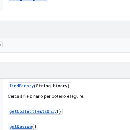
)
find
Binary
(String binary)
Cerca il file binario per poterlo eseguire.
get
Collect
Tests
Only
()
get
Device
()