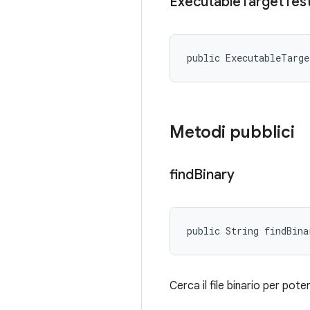
Executable
Target
Tes
public ExecutableTarg
Metodi pubblici
find
Binary
public String findBina
Cerca il file binario per pote