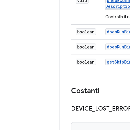
void
check
Comm
Descripti
Controlla il 
boolean
does
Run
Bi
boolean
does
Run
Bi
boolean
get
Skip
Bi
Costanti
DEVICE
_
LOST
_
ERRO