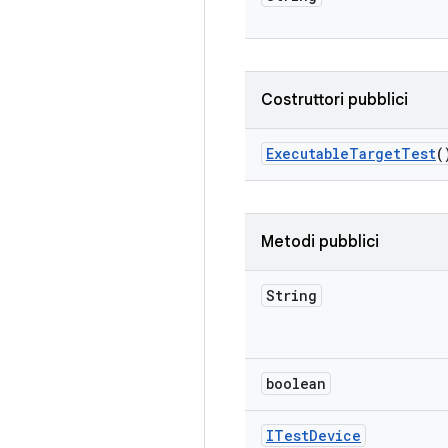
Costruttori pubblici
Executable
Target
Test
(
Metodi pubblici
String
boolean
ITest
Device