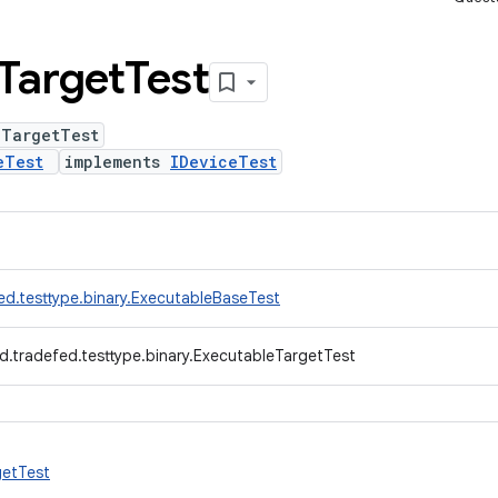
Target
Test
eTargetTest
eTest
implements
IDeviceTest
ed.testtype.binary.ExecutableBaseTest
d.tradefed.testtype.binary.ExecutableTargetTest
getTest