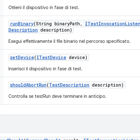
Ottieni il dispositivo in fase di test.
run
Binary
(String binary
Path
,
ITest
Invocation
Liste
Description
description)
Esegui effettivamente il file binario nel percorso specificato.
set
Device
(
ITest
Device
device)
Inserisci il dispositivo in fase di test.
should
Abort
Run
(
Test
Description
description)
Controlla se testRun deve terminare in anticipo.