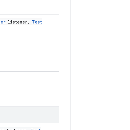
ner
listener
,
Test