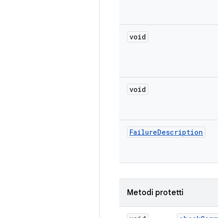
void
void
Failure
Description
Metodi protetti