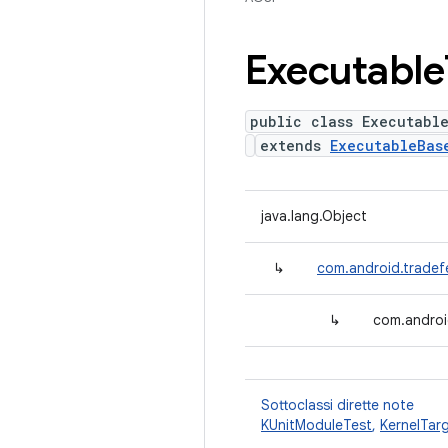
Executable
public class Executabl
extends
ExecutableBas
java.lang.Object
↳
com.android.tradef
↳
com.androi
Sottoclassi dirette note
KUnitModuleTest
,
KernelTar