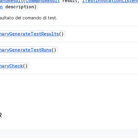
and
Result
(
Command
Result
result
,
ITest
Invocation
Listen
on
description)
risultato del comando di test.
nary
Generate
Test
Results
()
nary
Generate
Test
Runs
()
nary
Check
()
R