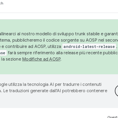
ch
llinearci al nostro modello di sviluppo trunk stabile e garantir
istema, pubblicheremo il codice sorgente su AOSP nel secon
 e contribuire ad AOSP, utilizza
android-latest-release
.
ase
farà sempre riferimento alla release più recente pubbli
a la sezione
Modifiche ad AOSP
.
gle utilizza la tecnologia AI per tradurre i contenuti
ta. Le traduzioni generate dall'AI potrebbero contenere
Questa