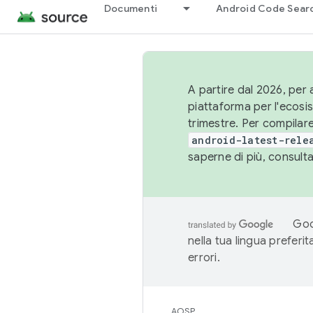
Documenti
Android Code Sear
A partire dal 2026, per a
piattaforma per l'ecos
trimestre. Per compilare
android-latest-rele
saperne di più, consult
Goo
nella tua lingua preferi
errori.
AOSP