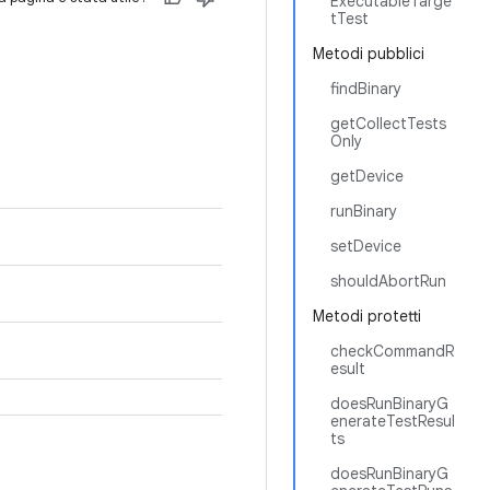
ExecutableTarge
tTest
Metodi pubblici
findBinary
getCollectTests
Only
getDevice
runBinary
setDevice
shouldAbortRun
Metodi protetti
checkCommandR
esult
doesRunBinaryG
enerateTestResul
ts
doesRunBinaryG