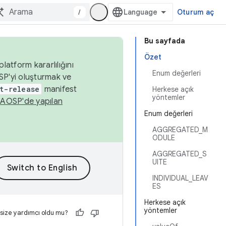
/
Oturum aç
Bu sayfada
Özet
latform kararlılığını
Enum değerleri
SP'yi oluşturmak ve
t-release
manifest
Herkese açık
yöntemler
n
AOSP'de yapılan
Enum değerleri
AGGREGATED_M
ODULE
AGGREGATED_S
UITE
INDIVIDUAL_LEAV
ES
Herkese açık
yöntemler
 size yardımcı oldu mu?