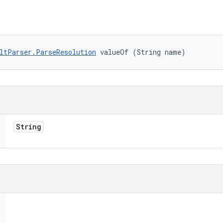
ltParser.ParseResolution
 valueOf (String name)
String