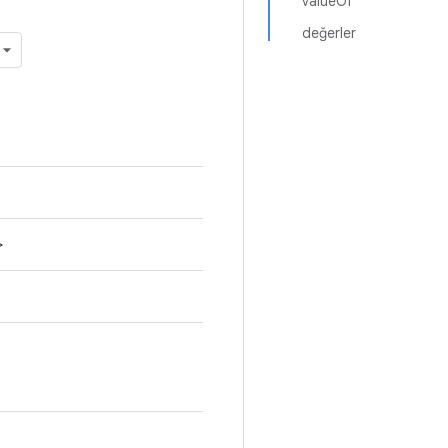
valueOf
değerler
>