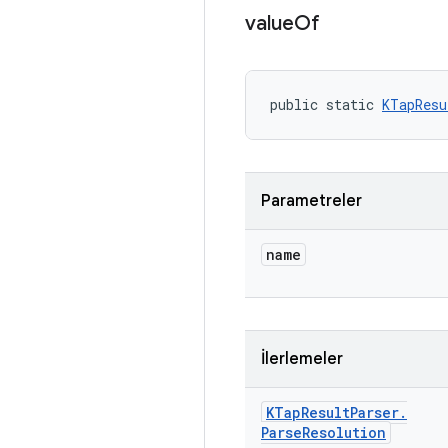
value
Of
public static 
KTapResu
Parametreler
name
İlerlemeler
KTap
Result
Parser
.
Parse
Resolution