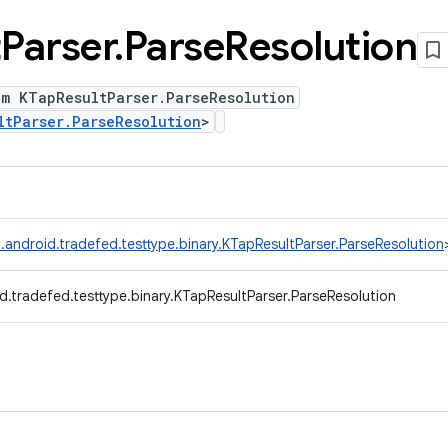
t
Parser
.
Parse
Resolution
um KTapResultParser.ParseResolution
ltParser.ParseResolution
>
.android.tradefed.testtype.binary.KTapResultParser.ParseResolution
d.tradefed.testtype.binary.KTapResultParser.ParseResolution