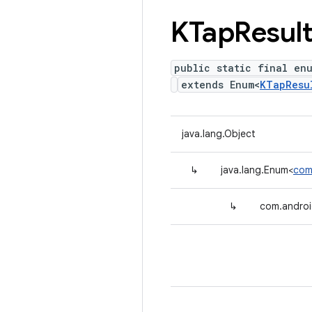
KTap
Resul
public static final en
extends Enum<
KTapResu
java.lang.Object
↳
java.lang.Enum<
com
↳
com.androi