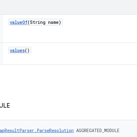
value
Of
(String name)
values
()
ULE
apResultParser.ParseResolution
 AGGREGATED_MODULE