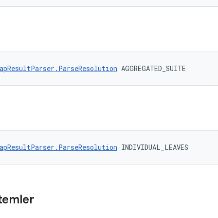
E
apResultParser.ParseResolution
 AGGREGATED_SUITE
apResultParser.ParseResolution
 INDIVIDUAL_LEAVES
temler