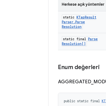
Herkese açık yöntemler
static
KTap
Result
Parser
.
Parse
Resolution
static final
Parse
Resolution[]
Enum değerleri
AGGREGATED
_
MOD
public static final 
KT