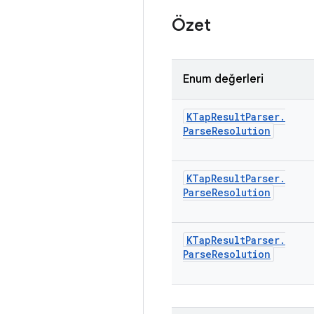
Özet
Enum değerleri
KTap
Result
Parser
.
Parse
Resolution
KTap
Result
Parser
.
Parse
Resolution
KTap
Result
Parser
.
Parse
Resolution