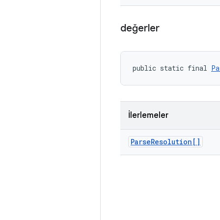
değerler
public static final 
Pa
İlerlemeler
Parse
Resolution[]