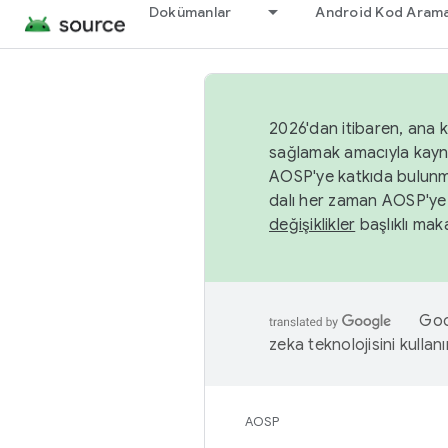
Dokümanlar
Android Kod Arama
2026'dan itibaren, ana k
sağlamak amacıyla kayn
AOSP'ye katkıda bulunm
dalı her zaman AOSP'ye 
değişiklikler
başlıklı maka
Goog
zeka teknolojisini kullanı
AOSP