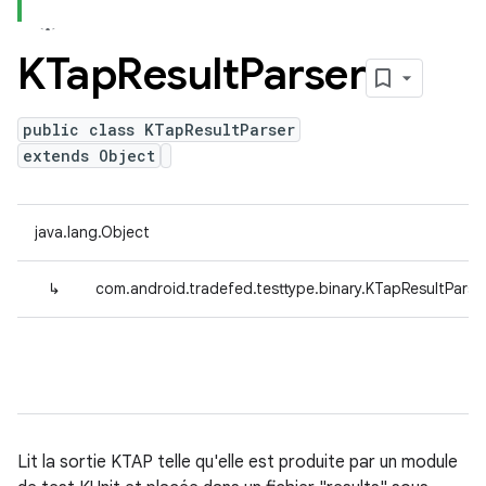
KTap
Result
Parser
public class KTapResultParser
extends Object
java.lang.Object
↳
com.android.tradefed.testtype.binary.KTapResultParse
Lit la sortie KTAP telle qu'elle est produite par un module