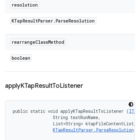
resolution
KTap
Result
Parser
.
Parse
Resolution
rearrange
Class
Method
boolean
apply
KTap
Result
To
Listener
public static void applyKTapResultToListener (
ITes
                String testRunName, 

                List<String> ktapFileContentList, 

KTapResultParser.ParseResolution
 r