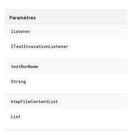
Paramètres
listener
ITest
Invocation
Listener
test
Run
Name
String
ktap
File
Content
List
List