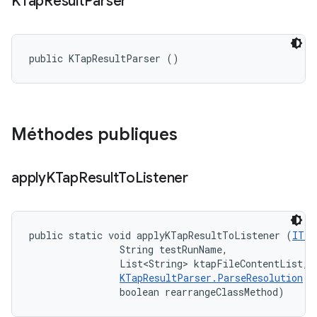
KTap
Result
Parser
public KTapResultParser ()
Méthodes publiques
apply
KTap
Result
To
Listener
public static void applyKTapResultToListener (
ITes
                String testRunName, 

                List<String> ktapFileContentList, 

KTapResultParser.ParseResolution
 r
                boolean rearrangeClassMethod)