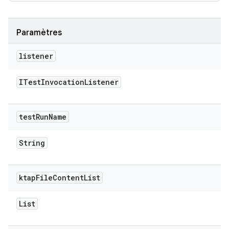
Paramètres
listener
ITest
Invocation
Listener
test
Run
Name
String
ktap
File
Content
List
List