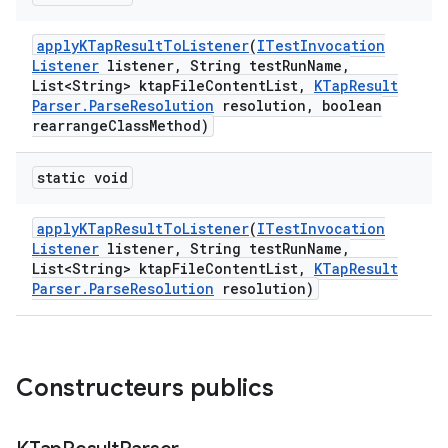
apply
KTap
Result
To
Listener
(
ITest
Invocation
Listener
listener
,
String test
Run
Name
,
List<String> ktap
File
Content
List
,
KTap
Result
Parser
.
Parse
Resolution
resolution
,
boolean
rearrange
Class
Method)
static void
apply
KTap
Result
To
Listener
(
ITest
Invocation
Listener
listener
,
String test
Run
Name
,
List<String> ktap
File
Content
List
,
KTap
Result
Parser
.
Parse
Resolution
resolution)
Constructeurs publics