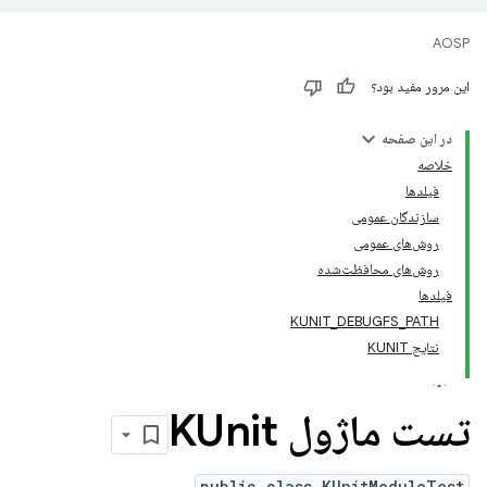
AOSP
این مرور مفید بود؟
در این صفحه
خلاصه
فیلدها
سازندگان عمومی
روش‌های عمومی
روش‌های محافظت‌شده
فیلدها
KUNIT_DEBUGFS_PATH
نتایج KUNIT
تست ماژول KUnit
public class KUnitModuleTest