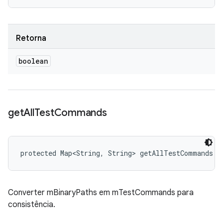
Retorna
boolean
get
All
Test
Commands
protected Map<String, String> getAllTestCommands (
Converter mBinaryPaths em mTestCommands para
consistência.