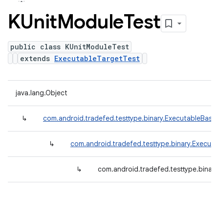
KUnit
Module
Test
public class KUnitModuleTest
extends
ExecutableTargetTest
java.lang.Object
↳
com.android.tradefed.testtype.binary.ExecutableBase
↳
com.android.tradefed.testtype.binary.Execut
↳
com.android.tradefed.testtype.binar