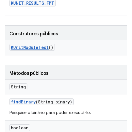
KUNIT
_
RESULTS
_
FMT
Construtores públicos
KUnit
Module
Test
()
Métodos públicos
String
find
Binary
(String binary)
Pesquise o binário para poder executá-lo.
boolean