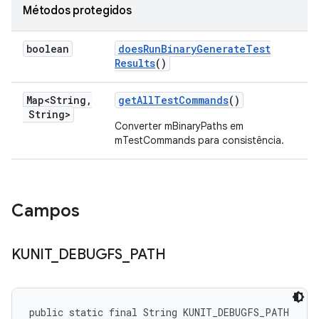
Métodos protegidos
boolean
does
Run
Binary
Generate
Test
Results
()
Map<String
,
get
All
Test
Commands
()
String>
Converter mBinaryPaths em
mTestCommands para consistência.
Campos
KUNIT
_
DEBUGFS
_
PATH
public static final String KUNIT_DEBUGFS_PATH