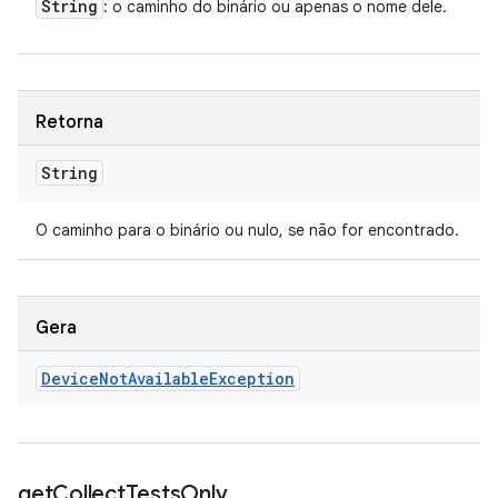
String
: o caminho do binário ou apenas o nome dele.
Retorna
String
O caminho para o binário ou nulo, se não for encontrado.
Gera
Device
Not
Available
Exception
get
Collect
Tests
Only