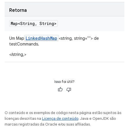
Retorna
Map<String
,
String>
Linked
Hash
Map
Um Map
<string, string=""> de
testCommands.
</string,>
Isso foi útil?
O conteúdo e os exemplos de código nesta página estão sujeitos às
licenças descritas na
Licença de conteúdo
. Java e OpenJDK são
marcas registradas da Oracle e/ou suas afiliadas.