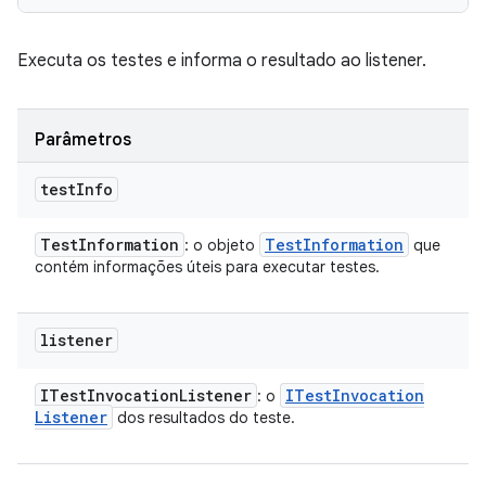
Executa os testes e informa o resultado ao listener.
Parâmetros
test
Info
Test
Information
Test
Information
: o objeto
que
contém informações úteis para executar testes.
listener
ITest
Invocation
Listener
ITest
Invocation
: o
Listener
dos resultados do teste.