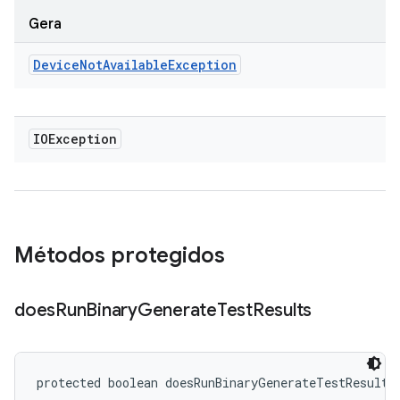
Gera
Device
Not
Available
Exception
IOException
Métodos protegidos
does
Run
Binary
Generate
Test
Results
protected boolean doesRunBinaryGenerateTestResults