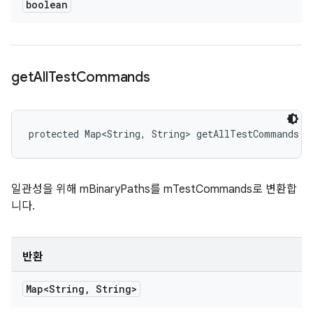
boolean
get
All
Test
Commands
protected Map<String, String> getAllTestCommands (
일관성을 위해 mBinaryPaths를 mTestCommands로 변환합
니다.
반환
Map<String
,
String>