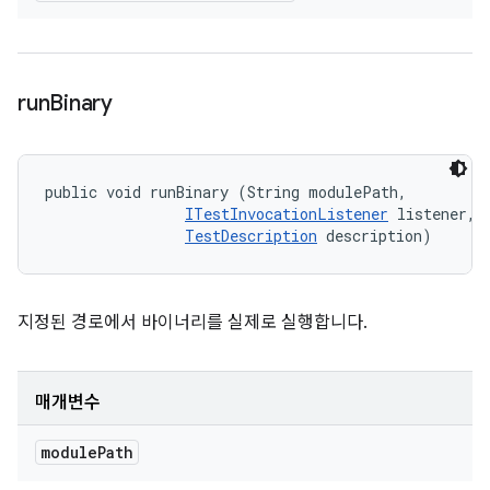
run
Binary
public void runBinary (String modulePath, 

ITestInvocationListener
 listener, 

TestDescription
 description)
지정된 경로에서 바이너리를 실제로 실행합니다.
매개변수
module
Path