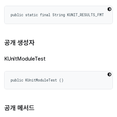
public static final String KUNIT_RESULTS_FMT
공개 생성자
KUnit
Module
Test
public KUnitModuleTest ()
공개 메서드