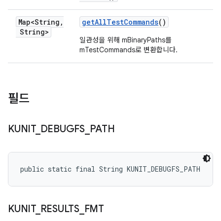
Map<String
,
get
All
Test
Commands
()
String>
일관성을 위해 mBinaryPaths를
mTestCommands로 변환합니다.
필드
KUNIT
_
DEBUGFS
_
PATH
public static final String KUNIT_DEBUGFS_PATH
KUNIT
_
RESULTS
_
FMT