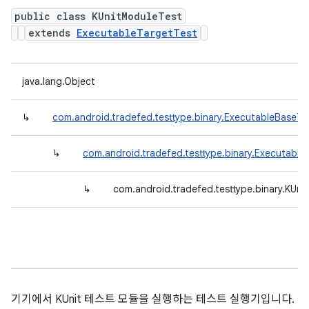
public class KUnitModuleTest
extends
ExecutableTargetTest
java.lang.Object
↳
com.android.tradefed.testtype.binary.ExecutableBaseTe
↳
com.android.tradefed.testtype.binary.Executable
↳
com.android.tradefed.testtype.binary.KUni
기기에서 KUnit 테스트 모듈을 실행하는 테스트 실행기입니다.