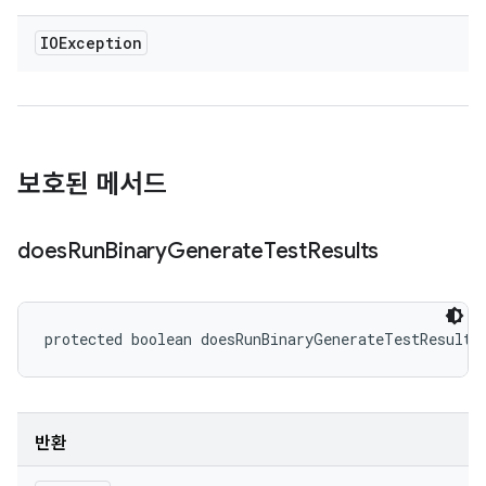
IOException
보호된 메서드
does
Run
Binary
Generate
Test
Results
protected boolean doesRunBinaryGenerateTestResults
반환