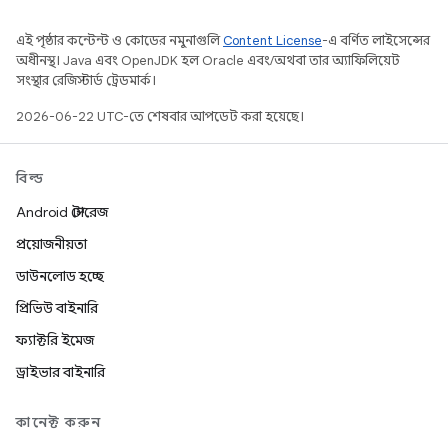
এই পৃষ্ঠার কন্টেন্ট ও কোডের নমুনাগুলি
Content License
-এ বর্ণিত লাইসেন্সের
অধীনস্থ। Java এবং OpenJDK হল Oracle এবং/অথবা তার অ্যাফিলিয়েট
সংস্থার রেজিস্টার্ড ট্রেডমার্ক।
2026-06-22 UTC-তে শেষবার আপডেট করা হয়েছে।
বিল্ড
Android স্টোরেজ
প্রয়োজনীয়তা
ডাউনলোড হচ্ছে
প্রিভিউ বাইনারি
ফ্যাক্টরি ইমেজ
ড্রাইভার বাইনারি
কানেক্ট করুন