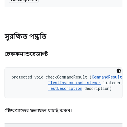
সুরক্ষিত পদ্ধতি
চেককমান্ডরেজাল্ট
protected void checkCommandResult (
CommandResult
 r
ITestInvocationListener
 listener, 

TestDescription
 description)
টেস্ট কমান্ডের ফলাফল যাচাই করুন।