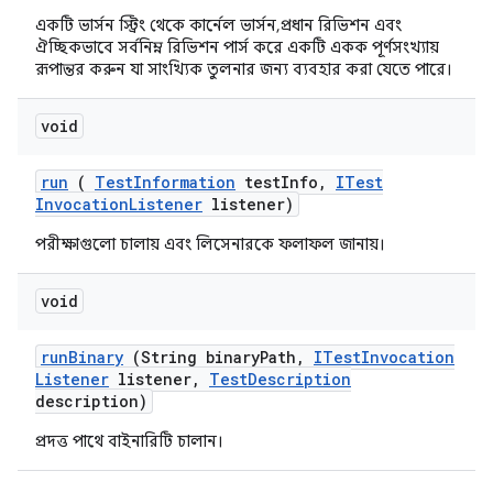
একটি ভার্সন স্ট্রিং থেকে কার্নেল ভার্সন, প্রধান রিভিশন এবং
ঐচ্ছিকভাবে সর্বনিম্ন রিভিশন পার্স করে একটি একক পূর্ণসংখ্যায়
রূপান্তর করুন যা সাংখ্যিক তুলনার জন্য ব্যবহার করা যেতে পারে।
void
run
(
Test
Information
test
Info
,
ITest
Invocation
Listener
listener)
পরীক্ষাগুলো চালায় এবং লিসেনারকে ফলাফল জানায়।
void
run
Binary
(String binary
Path
,
ITest
Invocation
Listener
listener
,
Test
Description
description)
প্রদত্ত পাথে বাইনারিটি চালান।