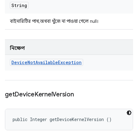
String
বাইনারিটির পাথ, অথবা খুঁজে না পাওয়া গেলে null।
নিক্ষেপ
Device
Not
Available
Exception
get
Device
Kernel
Version
public Integer getDeviceKernelVersion ()