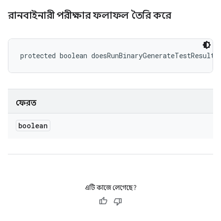
রানবাইনারী পরীক্ষার ফলাফল তৈরি করে
protected boolean doesRunBinaryGenerateTestResults
ফেরত
boolean
এটি কাজে লেগেছে?