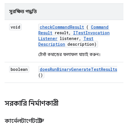
সুরক্ষিত পদ্ধতি
void
check
Command
Result
(
Command
Result
result
,
ITest
Invocation
Listener
listener
,
Test
Description
description)
টেস্ট কমান্ডের ফলাফল যাচাই করুন।
boolean
does
Run
Binary
Generate
Test
Results
()
সরকারি নির্মাণকারী
কার্নেলটার্গেটটেস্ট