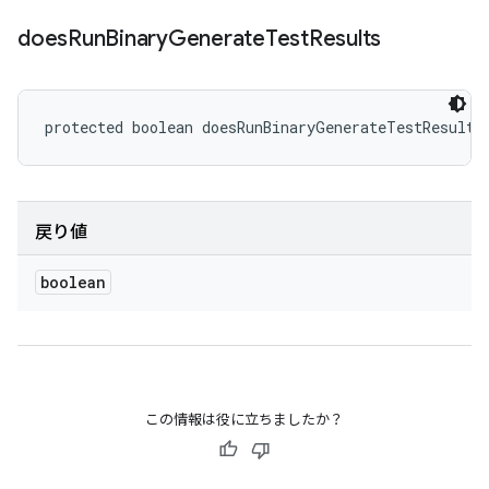
does
Run
Binary
Generate
Test
Results
protected boolean doesRunBinaryGenerateTestResults
戻り値
boolean
この情報は役に立ちましたか？