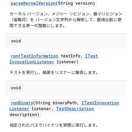
parse
Kernel
Version
(String version)
カーネル バージョン、メジャー リビジョン、最小リビジョン
（省略可）を バージョン文字列から解析して、数値比較に使
用できる単一の整数にします。
void
run
(
Test
Information
test
Info
,
ITest
Invocation
Listener
listener)
テストを実行し、結果をリスナーに報告します。
void
run
Binary
(String binary
Path
,
ITest
Invocation
Listener
listener
,
Test
Description
description)
指定されたパスでバイナリを実際に実行します。