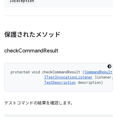
IOException
保護されたメソッド
check
Command
Result
protected void checkCommandResult (
CommandResult
 r
ITestInvocationListener
 listener, 

TestDescription
 description)
テストコマンドの結果を確認します。