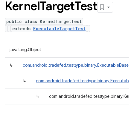
Kernel
Target
Test
public class KernelTargetTest
extends
ExecutableTargetTest
java.lang.Object
↳
com.android.tradefed.testtype.binary.ExecutableBaseTe
↳
com.android.tradefed.testtype.binary.Executable
↳
com.android.tradefed.testtype.binary.Kern