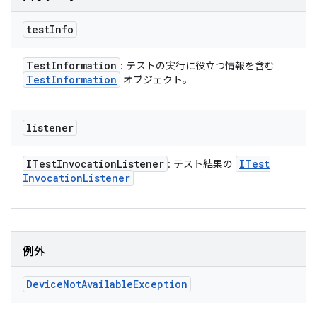
test
Info
Test
Information
: テストの実行に役立つ情報を含む
Test
Information
オブジェクト。
listener
ITest
Invocation
Listener
ITest
: テスト結果の
Invocation
Listener
例外
Device
Not
Available
Exception