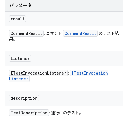
パラメータ
result
Command
Result
Command
Result
: コマンド
のテスト結
果。
listener
ITest
Invocation
Listener
ITest
Invocation
:
Listener
description
Test
Description
: 進行中のテスト。