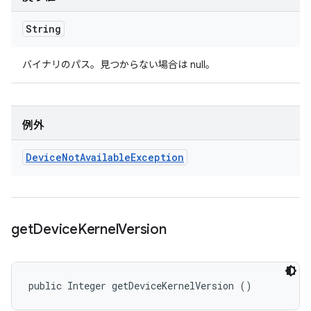
String
バイナリのパス。見つからない場合は null。
例外
Device
Not
Available
Exception
get
Device
Kernel
Version
public Integer getDeviceKernelVersion ()