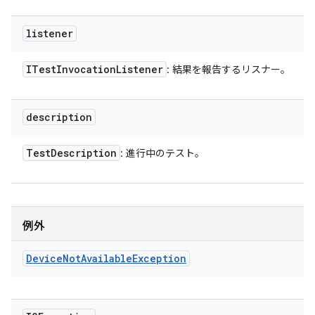
listener
ITest
Invocation
Listener
: 結果を報告するリスナー。
description
Test
Description
: 進行中のテスト。
例外
Device
Not
Available
Exception