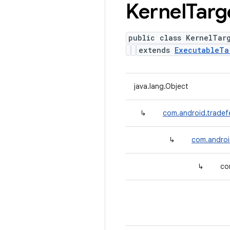
Kernel
Targ
public class KernelTar
extends
ExecutableTa
java.lang.Object
↳
com.android.tradef
↳
com.androi
↳
co