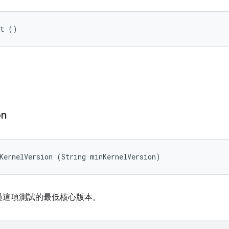
st ()
on
KernelVersion (String minKernelVersion)
過這項測試的最低核心版本。