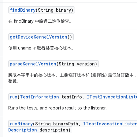
find
Binary
(String binary)
在 findBinary 中略過二進位檢查。
get
Device
Kernel
Version
()
使用 uname -r 取得裝置核心版本。
parse
Kernel
Version
(String version)
將版本字串中的核心版本、主要修訂版本和 (選擇性) 最低修訂版
整數。
run
(
Test
Information
test
Info
,
ITest
Invocation
List
Runs the tests, and reports result to the listener.
run
Binary
(String binary
Path
,
ITest
Invocation
Liste
Description
description)