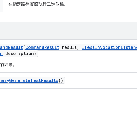
在指定路徑實際執行二進位檔。
and
Result
(
Command
Result
result
,
ITest
Invocation
Listen
on
description)
的結果。
nary
Generate
Test
Results
()