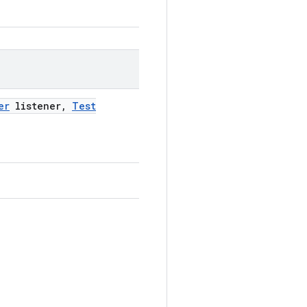
er
listener
,
Test