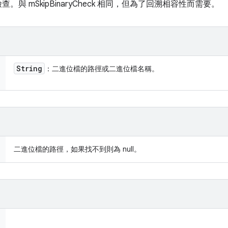
進位檢查。與 mSkipBinaryCheck 相同，但為了回溯相容性而需要。
String
：二進位檔的路徑或二進位檔名稱。
二進位檔的路徑，如果找不到則為 null。