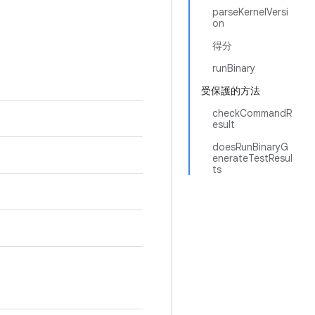
parseKernelVersi
on
得分
runBinary
受保護的方法
checkCommandR
esult
doesRunBinaryG
enerateTestResul
ts