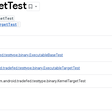
et
Test
getTest
rgetTest
ed.testtype.binary.ExecutableBaseTest
d.tradefed.testtype.binary.ExecutableTargetTest
m.android.tradefed.testtype.binary.KernelTargetTest