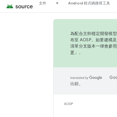
文件
Android 程式碼搜尋工具
為配合主幹穩定開發模型，
布至 AOSP。如要建構及
清單分支版本一律會參照推
更
」。
Go
出錯。
AOSP