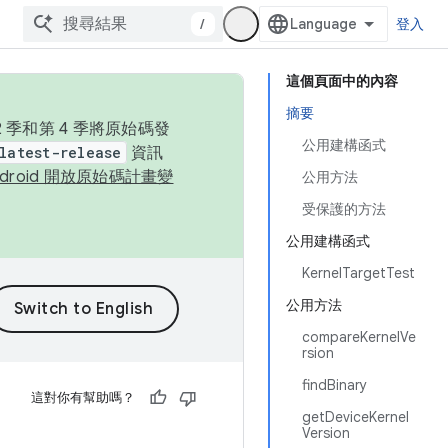
/
登入
這個頁面中的內容
摘要
季和第 4 季將原始碼發
公用建構函式
latest-release
資訊
ndroid 開放原始碼計畫變
公用方法
受保護的方法
公用建構函式
KernelTargetTest
公用方法
compareKernelVe
rsion
findBinary
這對你有幫助嗎？
getDeviceKernel
Version