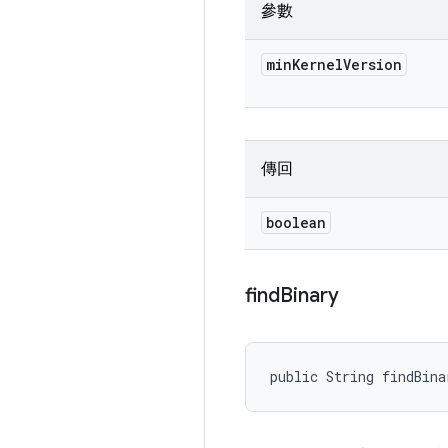
參數
min
Kernel
Version
傳回
boolean
find
Binary
public String findBina