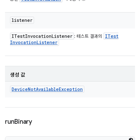
listener
ITest
Invocation
Listener
ITest
: 테스트 결과의
Invocation
Listener
생성 값
Device
Not
Available
Exception
run
Binary