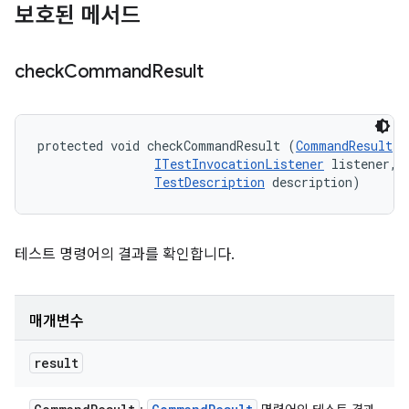
보호된 메서드
check
Command
Result
protected void checkCommandResult (
CommandResult
 r
ITestInvocationListener
 listener, 

TestDescription
 description)
테스트 명령어의 결과를 확인합니다.
매개변수
result