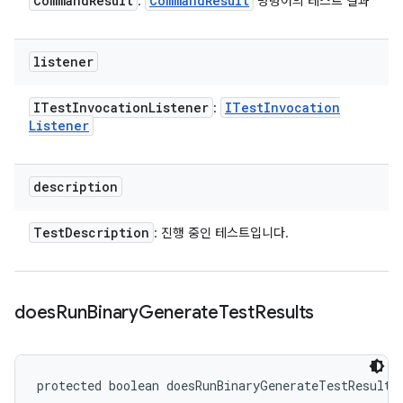
Command
Result
Command
Result
:
명령어의 테스트 결과
listener
ITest
Invocation
Listener
ITest
Invocation
:
Listener
description
Test
Description
: 진행 중인 테스트입니다.
does
Run
Binary
Generate
Test
Results
protected boolean doesRunBinaryGenerateTestResults