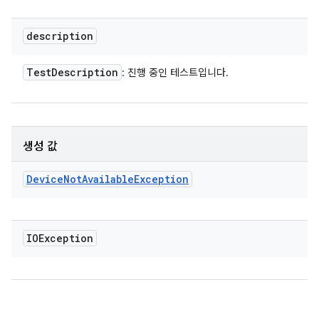
description
Test
Description
: 진행 중인 테스트입니다.
생성 값
Device
Not
Available
Exception
IOException