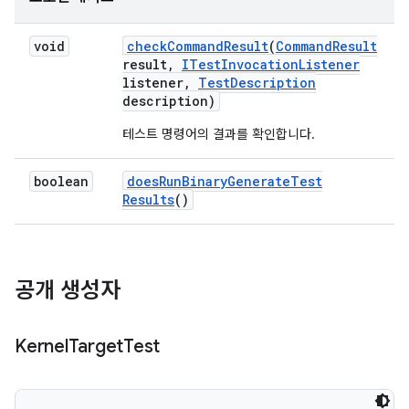
void
check
Command
Result
(
Command
Result
result
,
ITest
Invocation
Listener
listener
,
Test
Description
description)
테스트 명령어의 결과를 확인합니다.
boolean
does
Run
Binary
Generate
Test
Results
()
공개 생성자
Kernel
Target
Test