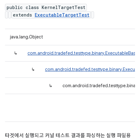
public class KernelTargetTest
extends
ExecutableTargetTest
java.lang.Object
↳
com.android.tradefed.testtype.binary.ExecutableBase
↳
com.android.tradefed.testtype.binary.Execut
↳
com.android.tradefed.testtype.binary
타겟에서 실행되고 커널 테스트 결과를 파싱하는 실행 파일용