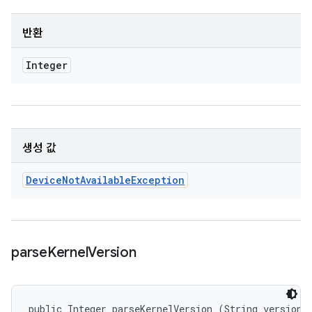
반환
Integer
생성 값
Device
Not
Available
Exception
parse
Kernel
Version
public Integer parseKernelVersion (String version)