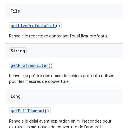
File
get
Llvm
Profdata
Path
()
Renvoie le répertoire contenant l'outil llvm-profdata.
String
get
Profraw
Filter
()
Renvoie le préfixe des noms de fichiers profdata utilisés
pour les mesures de couverture.
long
get
Pull
Timeout
()
Renvoie le délai avant expiration en millisecondes pour
extraire les métriques de couverture de l'appareil.