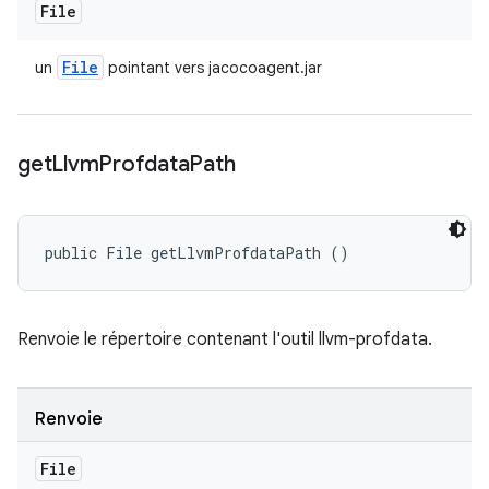
File
File
un
pointant vers jacocoagent.jar
get
Llvm
Profdata
Path
public File getLlvmProfdataPath ()
Renvoie le répertoire contenant l'outil llvm-profdata.
Renvoie
File