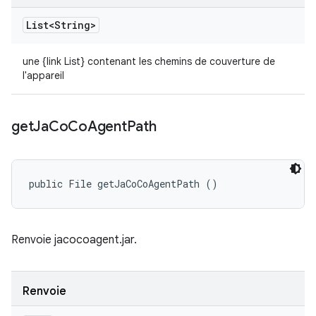
List<String>
une {link List} contenant les chemins de couverture de
l'appareil
get
Ja
Co
Co
Agent
Path
public File getJaCoCoAgentPath ()
Renvoie jacocoagent.jar.
Renvoie