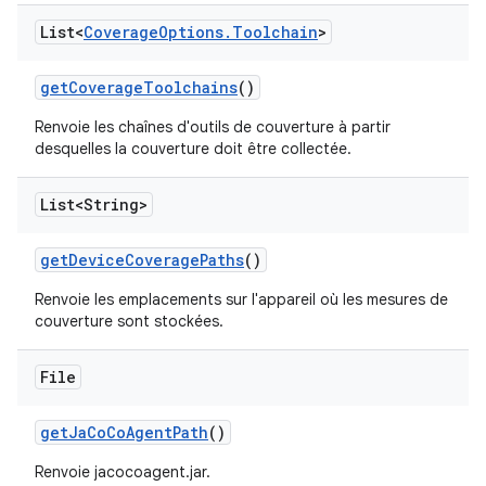
List<
Coverage
Options
.
Toolchain
>
get
Coverage
Toolchains
()
Renvoie les chaînes d'outils de couverture à partir
desquelles la couverture doit être collectée.
List<String>
get
Device
Coverage
Paths
()
Renvoie les emplacements sur l'appareil où les mesures de
couverture sont stockées.
File
get
Ja
Co
Co
Agent
Path
()
Renvoie jacocoagent.jar.