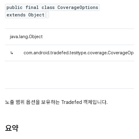
public final class CoverageOptions
extends Object
java.lang.Object
↳
com.android.tradefed.testtype.coverage.CoverageOpti
노출 범위 옵션을 보유하는 Tradefed 객체입니다.
요약