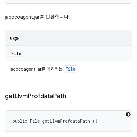
jacocoagent.jar를 반환합니다.
반환
File
File
jacocoagent.jar를 가리키는
get
Llvm
Profdata
Path
public File getLlvmProfdataPath ()