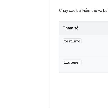
Chạy các bài kiểm thử và bá
Tham số
test
Info
listener