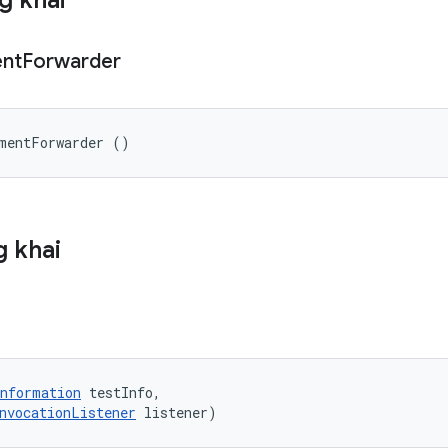
g khai
nt
Forwarder
ementForwarder ()
 khai
nformation
 testInfo, 

nvocationListener
 listener)