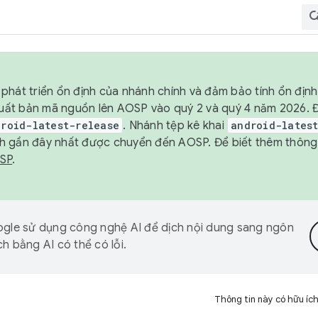
phát triển ổn định của nhánh chính và đảm bảo tính ổn địn
ẽ xuất bản mã nguồn lên AOSP vào quý 2 và quý 4 năm 2026.
droid-latest-release
. Nhánh tệp kê khai
android-lates
h gần đây nhất được chuyển đến AOSP. Để biết thêm thông t
OSP
.
gle sử dụng công nghệ AI để dịch nội dung sang ngôn
h bằng AI có thể có lỗi.
Thông tin này có hữu íc