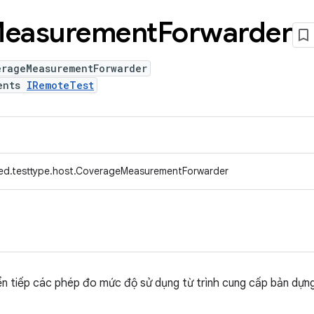
easurement
Forwarder
erageMeasurementForwarder
ents
IRemoteTest
ed.testtype.host.CoverageMeasurementForwarder
n tiếp các phép đo mức độ sử dụng từ trình cung cấp bản dựng 