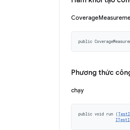
Hàm khởi tạo côn
Coverage
Measureme
public CoverageMeasur
Phương thức công
chạy
public void run (
TestI
ITestI