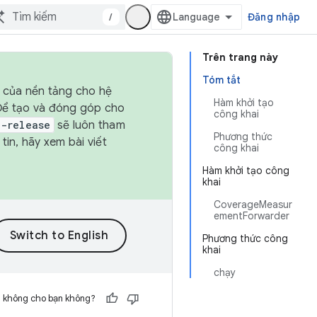
/
Đăng nhập
Trên trang này
Tóm tắt
h của nền tảng cho hệ
Hàm khởi tạo
 Để tạo và đóng góp cho
công khai
t-release
sẽ luôn tham
Phương thức
in, hãy xem bài viết
công khai
Hàm khởi tạo công
khai
CoverageMeasur
ementForwarder
Phương thức công
khai
chạy
h không cho bạn không?