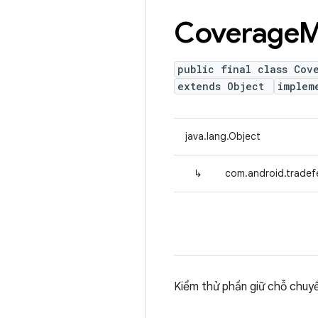
Coverage
M
public final class Cov
extends Object
implem
java.lang.Object
↳
com.android.tradef
Kiểm thử phần giữ chỗ chuyể