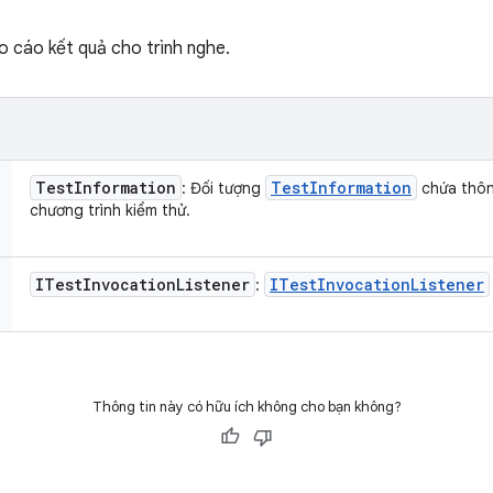
o cáo kết quả cho trình nghe.
Test
Information
Test
Information
: Đối tượng
chứa thôn
chương trình kiểm thử.
ITest
Invocation
Listener
ITest
Invocation
Listener
:
Thông tin này có hữu ích không cho bạn không?