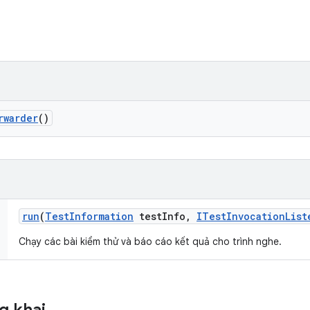
rwarder
()
run
(
Test
Information
test
Info
,
ITest
Invocation
List
Chạy các bài kiểm thử và báo cáo kết quả cho trình nghe.