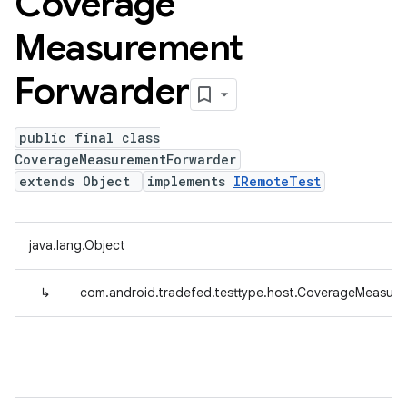
Coverage
Measurement
Forwarder
public final class
CoverageMeasurementForwarder
extends Object
implements
IRemoteTest
java.lang.Object
↳
com.android.tradefed.testtype.host.CoverageMeasur