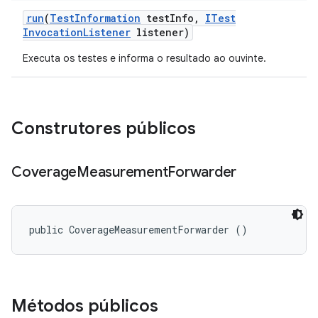
run
(
Test
Information
test
Info
,
ITest
Invocation
Listener
listener)
Executa os testes e informa o resultado ao ouvinte.
Construtores públicos
Coverage
Measurement
Forwarder
public CoverageMeasurementForwarder ()
Métodos públicos