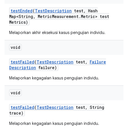
test
Ended
(
Test
Description
test
,
Hash
Map<String
,
Metric
Measurement
.
Metric> test
Metrics)
Melaporkan akhir eksekusi kasus pengujian individu.
void
test
Failed
(
Test
Description
test
,
Failure
Description
failure)
Melaporkan kegagalan kasus pengujian individu.
void
test
Failed
(
Test
Description
test
,
String
trace)
Melaporkan kegagalan kasus pengujian individu.