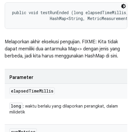
public void testRunEnded (long elapsedTimeMillis, 

                HashMap<String, MetricMeasurement.
Melaporkan akhir eksekusi pengujian. FIXME: Kita tidak
dapat memiliki dua antarmuka Map<> dengan jenis yang
berbeda, jadi kita harus menggunakan HashMap di sini.
Parameter
elapsed
Time
Millis
long
: waktu berlalu yang dilaporkan perangkat, dalam
milidetik
run
Metrics