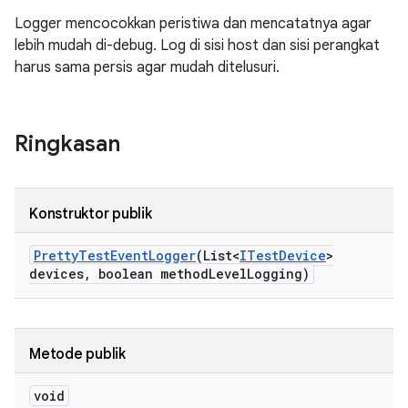
Logger mencocokkan peristiwa dan mencatatnya agar
lebih mudah di-debug. Log di sisi host dan sisi perangkat
harus sama persis agar mudah ditelusuri.
Ringkasan
Konstruktor publik
Pretty
Test
Event
Logger
(List<
ITest
Device
>
devices
,
boolean method
Level
Logging)
Metode publik
void