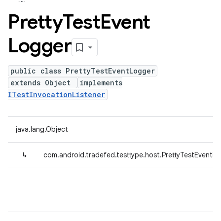
Pretty
Test
Event
Logger
public class PrettyTestEventLogger
extends Object
implements
ITestInvocationListener
java.lang.Object
↳
com.android.tradefed.testtype.host.PrettyTestEventL