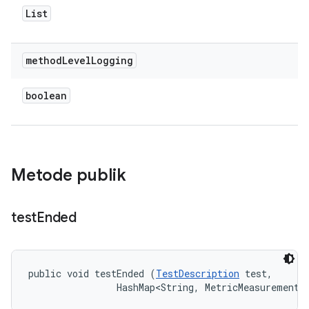
List
method
Level
Logging
boolean
Metode publik
test
Ended
public void testEnded (
TestDescription
 test, 

                HashMap<String, MetricMeasurement.