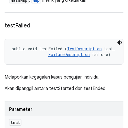
Hash
Map
Map
:
metrik yang dikeluarkan
test
Failed
public void testFailed (
TestDescription
 test, 

FailureDescription
 failure)
Melaporkan kegagalan kasus pengujian individu.
Akan dipanggil antara testStarted dan testEnded.
Parameter
test