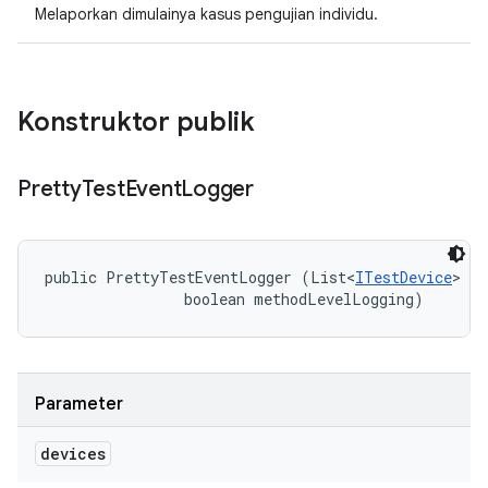
Melaporkan dimulainya kasus pengujian individu.
Konstruktor publik
Pretty
Test
Event
Logger
public PrettyTestEventLogger (List<
ITestDevice
> de
                boolean methodLevelLogging)
Parameter
devices