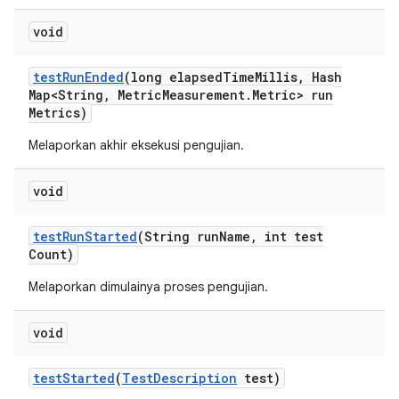
void
test
Run
Ended
(long elapsed
Time
Millis
,
Hash
Map<String
,
Metric
Measurement
.
Metric> run
Metrics)
Melaporkan akhir eksekusi pengujian.
void
test
Run
Started
(String run
Name
,
int test
Count)
Melaporkan dimulainya proses pengujian.
void
test
Started
(
Test
Description
test)