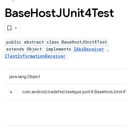
Base
Host
JUnit4Test
public abstract class BaseHostJUnit4Test
extends Object
implements
IAbiReceiver
,
ITestInformationReceiver
java.lang.Object
↳
com.android.tradefed.testtype.junit4.BaseHostJUnit4Te