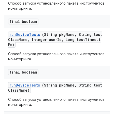
Способ запуска установленного пакета инструментов
мониторинга.
final boolean
run
Device
Tests
(String pkg
Name
,
String test
Class
Name
,
Integer user
Id
,
Long test
Timeout
Ms)
Способ запуска установленного пакета инструментов
мониторинга.
final boolean
run
Device
Tests
(String pkg
Name
,
String test
Class
Name)
Способ запуска установленного пакета инструментов
мониторинга.