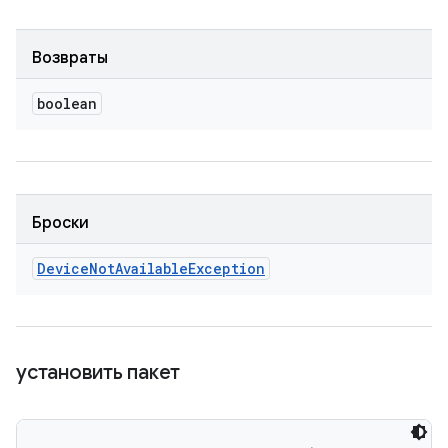
Возвраты
boolean
Броски
Device
Not
Available
Exception
установить пакет