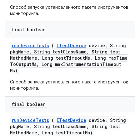
Способ запуска установленного пакета инструментов
мониторинга.
final boolean
run
Device
Tests
(
ITest
Device
device
,
String
pkg
Name
,
String test
Class
Name
,
String test
Method
Name
,
Long test
Timeout
Ms
,
Long max
Time
To
Output
Ms
,
Long max
Instrumentation
Timeout
Ms)
Способ запуска установленного пакета инструментов
мониторинга.
final boolean
run
Device
Tests
(
ITest
Device
device
,
String
pkg
Name
,
String test
Class
Name
,
String test
Method
Name
,
Long test
Timeout
Ms)