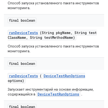
Способ запуска установленного пакета инструментов
мониторинга.
final boolean
run
Device
Tests
(String pkg
Name
,
String test
Class
Name
,
String test
Method
Name)
Способ запуска установленного пакета инструментов
мониторинга.
final boolean
run
Device
Tests
(
Device
Test
Run
Options
options)
Запускает инструментарий на основе информации,
DeviceTestRunOptions
содержащейся в
.
final boolean