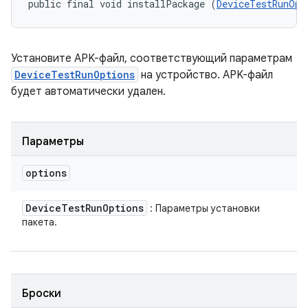
public final void installPackage (
DeviceTestRunOpt
Установите APK-файл, соответствующий параметрам
DeviceTestRunOptions
на устройство. APK-файл
будет автоматически удален.
Параметры
options
Device
Test
Run
Options
: Параметры установки
пакета.
Броски