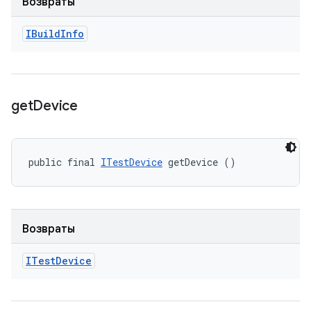
Возвраты
IBuild
Info
get
Device
public final 
ITestDevice
 getDevice ()
Возвраты
ITest
Device