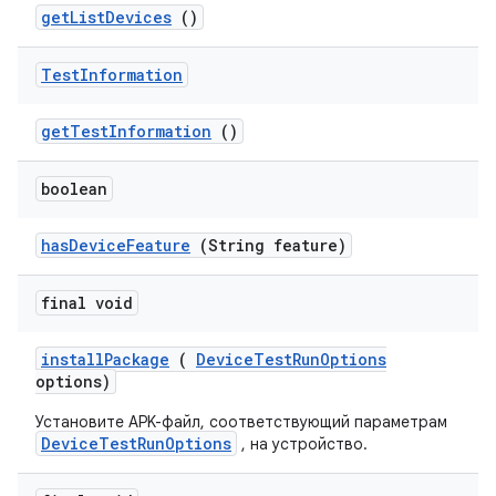
get
List
Devices
()
Test
Information
get
Test
Information
()
boolean
has
Device
Feature
(String feature)
final void
install
Package
(
Device
Test
Run
Options
options)
Установите APK-файл, соответствующий параметрам
DeviceTestRunOptions
, на устройство.