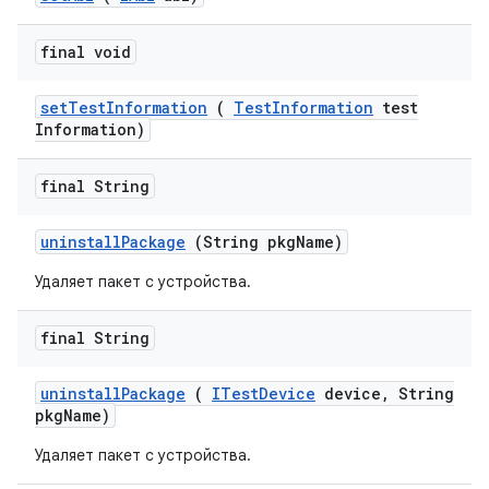
final void
set
Test
Information
(
Test
Information
test
Information)
final String
uninstall
Package
(String pkg
Name)
Удаляет пакет с устройства.
final String
uninstall
Package
(
ITest
Device
device
,
String
pkg
Name)
Удаляет пакет с устройства.