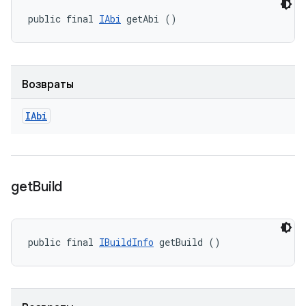
public final 
IAbi
 getAbi ()
Возвраты
IAbi
get
Build
public final 
IBuildInfo
 getBuild ()