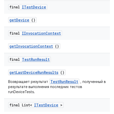
final
ITest
Device
get
Device
()
final
IInvocation
Context
get
Invocation
Context
()
final
Test
Run
Result
get
Last
Device
Run
Results
()
TestRunResult
Возвращает результат
, полученный в
результате выполнения последних тестов
runDeviceTests.
final List<
ITest
Device
>