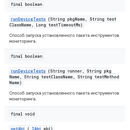
final boolean
run
Device
Tests
(String pkg
Name
,
String test
Class
Name
,
Long test
Timeout
Ms)
Способ запуска установленного пакета инструментов
мониторинга.
final boolean
run
Device
Tests
(String runner
,
String pkg
Name
,
String test
Class
Name
,
String test
Method
Name)
Способ запуска установленного пакета инструментов
мониторинга.
final void
set
Abi
(
IAbi
abi)