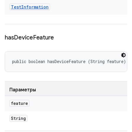
Test
Information
has
Device
Feature
public boolean hasDeviceFeature (String feature)
Параметры
feature
String