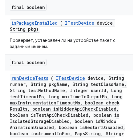
final boolean
is
Package
Installed
(
ITest
Device
device
,
String pkg)
Проверяет, установлен ли на устройстве пакет с
заданным именем.
final boolean
run
Device
Tests
(
ITest
Device
device
,
String
runner
,
String pkg
Name
,
String test
Class
Name
,
String test
Method
Name
,
Integer user
Id
,
Long
test
Timeout
Ms
,
Long max
Time
To
Output
Ms
,
Long
max
Instrumentation
Timeout
Ms
,
boolean check
Results
,
boolean is
Hidden
Api
Check
Disabled
,
boolean is
Test
Api
Check
Disabled
,
boolean is
Isolated
Storage
Disabled
,
boolean is
Window
Animation
Disabled
,
boolean is
Restart
Disabled
,
boolean instrument
In
Pcc
,
Map<String
,
String>