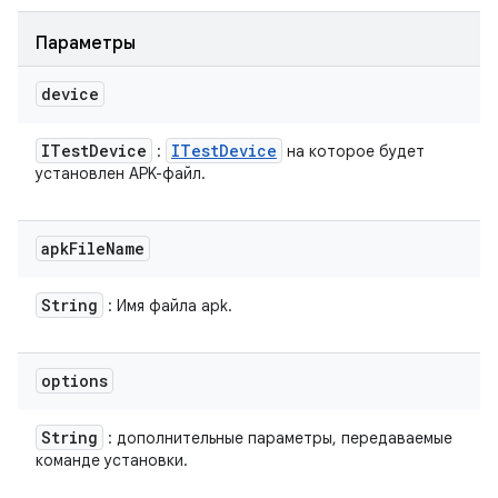
Параметры
device
ITest
Device
ITest
Device
:
на которое будет
установлен APK-файл.
apk
File
Name
String
: Имя файла apk.
options
String
: дополнительные параметры, передаваемые
команде установки.