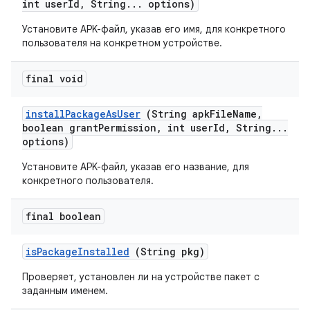
int user
Id
,
String
.
.
.
options)
Установите APK-файл, указав его имя, для конкретного
пользователя на конкретном устройстве.
final void
install
Package
As
User
(String apk
File
Name
,
boolean grant
Permission
,
int user
Id
,
String
.
.
.
options)
Установите APK-файл, указав его название, для
конкретного пользователя.
final boolean
is
Package
Installed
(String pkg)
Проверяет, установлен ли на устройстве пакет с
заданным именем.