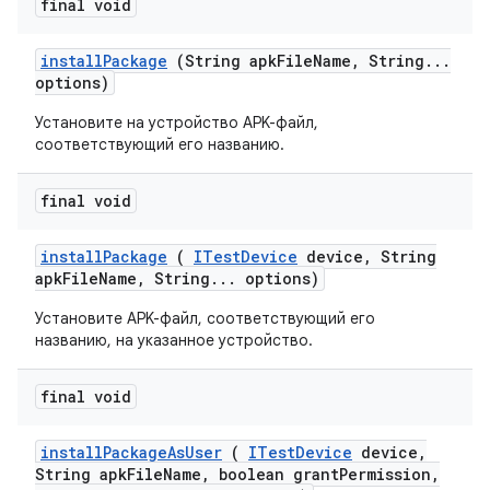
final void
install
Package
(String apk
File
Name
,
String
.
.
.
options)
Установите на устройство APK-файл,
соответствующий его названию.
final void
install
Package
(
ITest
Device
device
,
String
apk
File
Name
,
String
.
.
.
options)
Установите APK-файл, соответствующий его
названию, на указанное устройство.
final void
install
Package
As
User
(
ITest
Device
device
,
String apk
File
Name
,
boolean grant
Permission
,