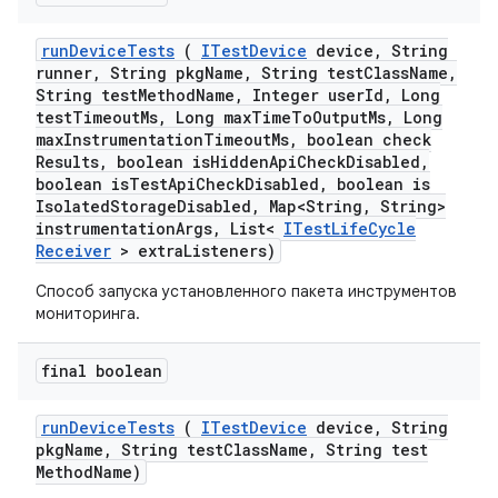
run
Device
Tests
(
ITest
Device
device
,
String
runner
,
String pkg
Name
,
String test
Class
Name
,
String test
Method
Name
,
Integer user
Id
,
Long
test
Timeout
Ms
,
Long max
Time
To
Output
Ms
,
Long
max
Instrumentation
Timeout
Ms
,
boolean check
Results
,
boolean is
Hidden
Api
Check
Disabled
,
boolean is
Test
Api
Check
Disabled
,
boolean is
Isolated
Storage
Disabled
,
Map<String
,
String>
instrumentation
Args
,
List<
ITest
Life
Cycle
Receiver
> extra
Listeners)
Способ запуска установленного пакета инструментов
мониторинга.
final boolean
run
Device
Tests
(
ITest
Device
device
,
String
pkg
Name
,
String test
Class
Name
,
String test
Method
Name)