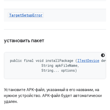
Target
Setup
Error
установить пакет
public final void installPackage (
ITestDevice
 devic
                String apkFileName, 

                String... options)
Установите APK-файл, указанный в его названии, на
нужное устройство. APK-файл будет автоматически
удален.