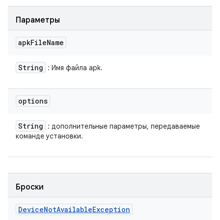
Параметры
apk
File
Name
String
: Имя файла apk.
options
String
: дополнительные параметры, передаваемые
команде установки.
Броски
Device
Not
Available
Exception