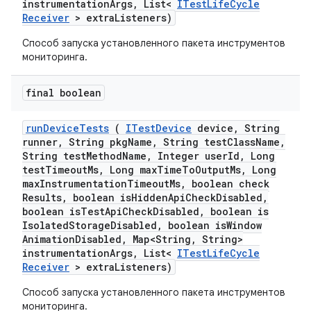
instrumentation
Args
,
List<
ITest
Life
Cycle
Receiver
> extra
Listeners)
Способ запуска установленного пакета инструментов
мониторинга.
final boolean
run
Device
Tests
(
ITest
Device
device
,
String
runner
,
String pkg
Name
,
String test
Class
Name
,
String test
Method
Name
,
Integer user
Id
,
Long
test
Timeout
Ms
,
Long max
Time
To
Output
Ms
,
Long
max
Instrumentation
Timeout
Ms
,
boolean check
Results
,
boolean is
Hidden
Api
Check
Disabled
,
boolean is
Test
Api
Check
Disabled
,
boolean is
Isolated
Storage
Disabled
,
boolean is
Window
Animation
Disabled
,
Map<String
,
String>
instrumentation
Args
,
List<
ITest
Life
Cycle
Receiver
> extra
Listeners)
Способ запуска установленного пакета инструментов
мониторинга.