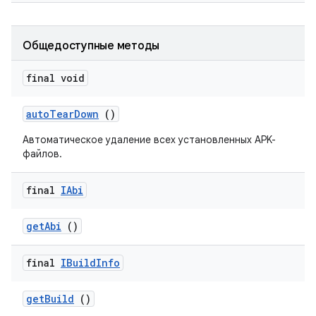
Общедоступные методы
final void
auto
Tear
Down
()
Автоматическое удаление всех установленных APK-
файлов.
final
IAbi
get
Abi
()
final
IBuild
Info
get
Build
()