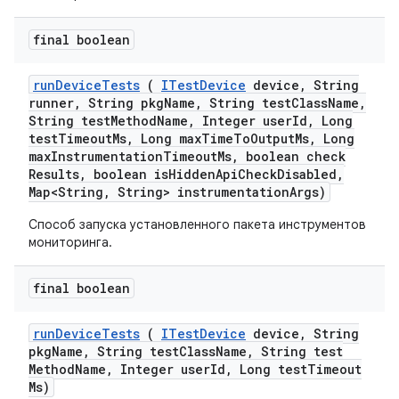
final boolean
run
Device
Tests
(
ITest
Device
device
,
String
runner
,
String pkg
Name
,
String test
Class
Name
,
String test
Method
Name
,
Integer user
Id
,
Long
test
Timeout
Ms
,
Long max
Time
To
Output
Ms
,
Long
max
Instrumentation
Timeout
Ms
,
boolean check
Results
,
boolean is
Hidden
Api
Check
Disabled
,
Map<String
,
String> instrumentation
Args)
Способ запуска установленного пакета инструментов
мониторинга.
final boolean
run
Device
Tests
(
ITest
Device
device
,
String
pkg
Name
,
String test
Class
Name
,
String test
Method
Name
,
Integer user
Id
,
Long test
Timeout
Ms)