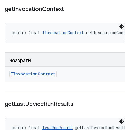
get
Invocation
Context
public final 
IInvocationContext
 getInvocationConte
Возвраты
IInvocation
Context
get
Last
Device
Run
Results
public final 
TestRunResult
 getLastDeviceRunResults