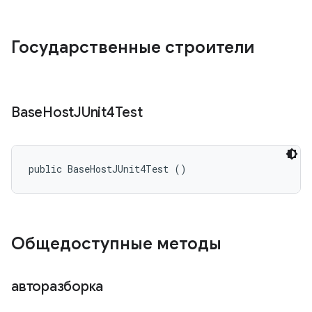
Государственные строители
Base
Host
JUnit4Test
public BaseHostJUnit4Test ()
Общедоступные методы
авторазборка