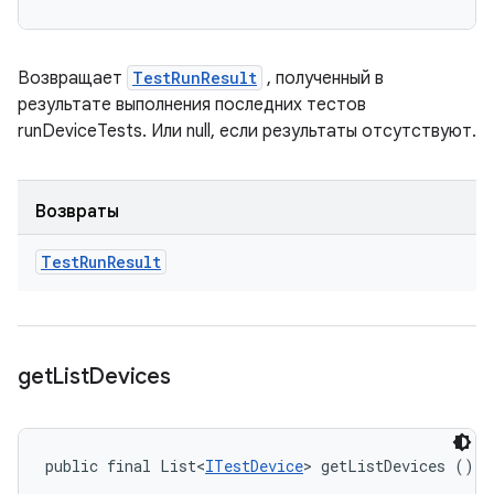
Возвращает
TestRunResult
, полученный в
результате выполнения последних тестов
runDeviceTests. Или null, если результаты отсутствуют.
Возвраты
Test
Run
Result
get
List
Devices
public final List<
ITestDevice
> getListDevices ()