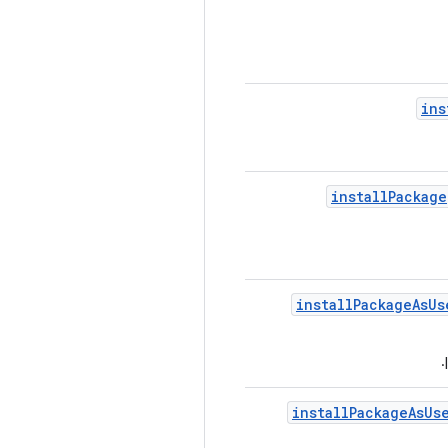
ins
install
Package
install
Package
As
Us
install
Package
As
Us