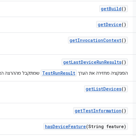
get
Build
()
get
Device
()
get
Invocation
Context
()
get
Last
Device
Run
Results
()
TestRunResult
הפונקציה מחזירה את הערך
שמתקבל מההרצה האחרונה של ts
get
List
Devices
()
get
Test
Information
()
has
Device
Feature
(String feature)