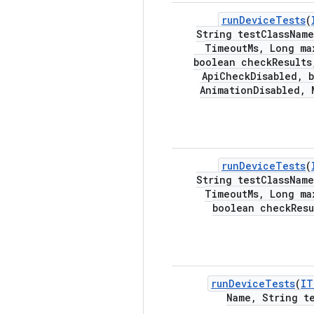
run
Device
Tests
(
String test
Class
Name
Timeout
Ms
,
Long ma
boolean check
Results
Api
Check
Disabled
,
b
Animation
Disabled
,
M
run
Device
Tests
(
String test
Class
Name
Timeout
Ms
,
Long ma
boolean check
Resu
run
Device
Tests
(
IT
Name
,
String te