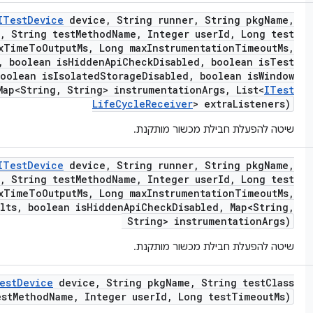
ITest
Device
device
,
String runner
,
String pkg
Name
,
,
String test
Method
Name
,
Integer user
Id
,
Long test
x
Time
To
Output
Ms
,
Long max
Instrumentation
Timeout
Ms
,
,
boolean is
Hidden
Api
Check
Disabled
,
boolean is
Test
oolean is
Isolated
Storage
Disabled
,
boolean is
Window
ap<String
,
String> instrumentation
Args
,
List<
ITest
Life
Cycle
Receiver
> extra
Listeners)
שיטה להפעלת חבילת מכשור מותקנת.
ITest
Device
device
,
String runner
,
String pkg
Name
,
,
String test
Method
Name
,
Integer user
Id
,
Long test
x
Time
To
Output
Ms
,
Long max
Instrumentation
Timeout
Ms
,
lts
,
boolean is
Hidden
Api
Check
Disabled
,
Map<String
,
String> instrumentation
Args)
שיטה להפעלת חבילת מכשור מותקנת.
est
Device
device
,
String pkg
Name
,
String test
Class
st
Method
Name
,
Integer user
Id
,
Long test
Timeout
Ms)