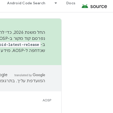
Android Code Search
Docs
החל משנת
ב-
oid-latest-release
שנדחפה ל-AOSP. מידע נוסף זמין במאמר
המועדפת עליך. בתרגומים
AOSP