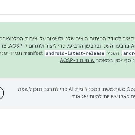
 2026, כדי להתאים למודל הפיתוח היציב שלנו ולשמור על יציבות הפלט
נפרסם קוד מקור ב-AOSP 
andr
. הענף
android-latest-release
manifest תמי
שינויים ב-AOSP
.
‫Google משתמשת בטכנולוגיית AI כדי לתרגם תוכן לשפה
 כאלו עשויות להיות שגיאות.