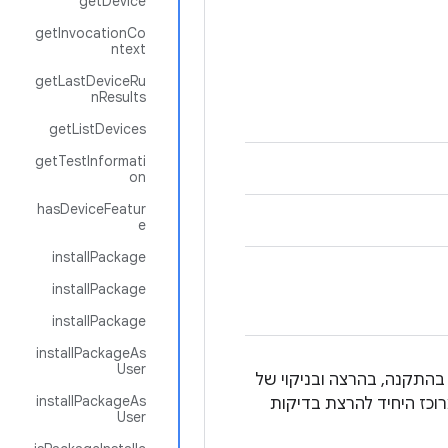
getDevice
getInvocationCo
ntext
getLastDeviceRu
nResults
getListDevices
getTestInformati
on
hasDeviceFeatur
e
installPackage
installPackage
installPackage
installPackageAs
User
האלה מספקות תמיכה בהתקנה, בהרצה ובניקוי של
installPackageAs
וכז היחיד להרצת בדיקות
User