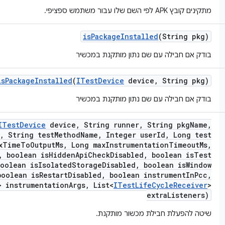
מתקינים קובץ APK לפי השם שלו עבור משתמש ספציפי.
is
Package
Installed
(String pkg)
בודק אם חבילה עם שם נתון מותקנת במכשיר
is
Package
Installed
(
ITest
Device
device
,
String pkg)
בודק אם חבילה עם שם נתון מותקנת במכשיר
ITest
Device
device
,
String runner
,
String pkg
Name
,
,
String test
Method
Name
,
Integer user
Id
,
Long test
x
Time
To
Output
Ms
,
Long max
Instrumentation
Timeout
Ms
,
,
boolean is
Hidden
Api
Check
Disabled
,
boolean is
Test
oolean is
Isolated
Storage
Disabled
,
boolean is
Window
oolean is
Restart
Disabled
,
boolean instrument
In
Pcc
,
 instrumentation
Args
,
List<
ITest
Life
Cycle
Receiver
>
extra
Listeners)
שיטה להפעלת חבילת מכשור מותקנת.