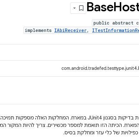
Base
Hos
public abstract c
implements
IAbiReceiver
,
ITestInformationR
com.android.tradefed.testtype.junit4
מחלקה בסיסית לבדיקה להרצת בדיקות בסגנון JUnit4 במארח. המחלקות 
מארח. הכיתה הזו תואמת למספר מכשירים. צריך להיות המקור המר
פילויות של כלי עזר ומחלקת בסיס.