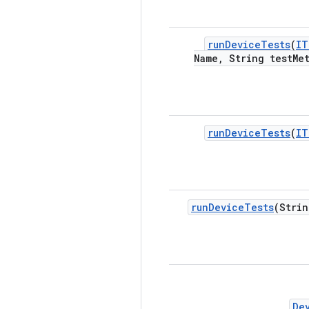
run
Device
Tests
(
IT
Name
,
String test
Me
run
Device
Tests
(
IT
run
Device
Tests
(Strin
De
.