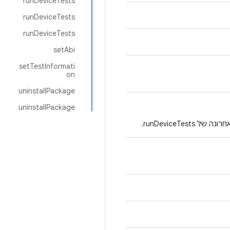
runDeviceTests
runDeviceTests
runDeviceTests
setAbi
setTestInformati
on
uninstallPackage
uninstallPackage
runDeviceTes.