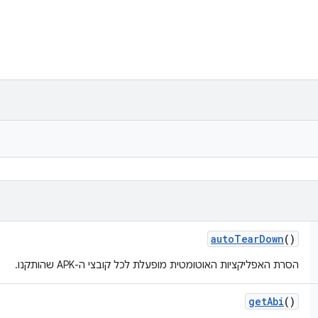
auto
Tear
Down
()
הסרת האפליקציות האוטומטית מופעלת לכל קובצי ה-APK שהותקנו.
get
Abi
()