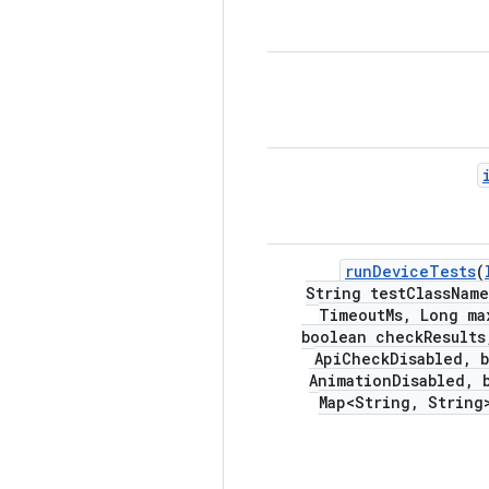
run
Device
Tests
(
String test
Class
Name
Timeout
Ms
,
Long ma
boolean check
Results
Api
Check
Disabled
,
b
Animation
Disabled
,
b
Map<String
,
String>