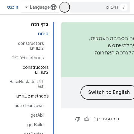
/
היכנס
בדף הזה
סיכום
פורמה בסביבה העסקית,
‫constructors
ברבעון השני וברבעון הרביעי. כדי ליצור ולתרום ל-AOSP, צריך להשתמש
ציבוריים
ד יפנה לגרסה האחרונה
‫methods ציבוריים
‫constructors
ציבוריים
BaseHostJUnit4T
est
‫methods ציבוריים
autoTearDown
getAbi
המידע עזר לך?
getBuild