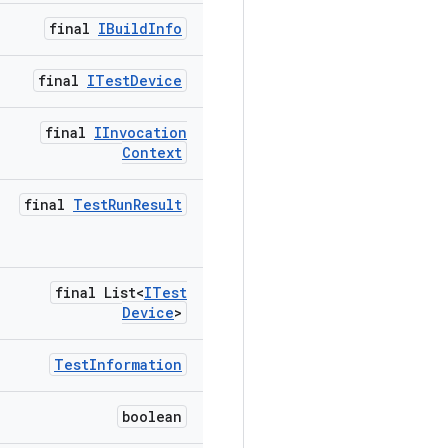
final
IBuild
Info
final
ITest
Device
final
IInvocation
Context
final
Test
Run
Result
final List<
ITest
Device
>
Test
Information
boolean