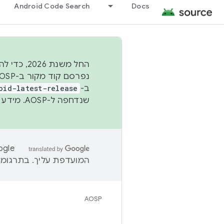
Android Code Search
Docs
החל משנת
ב-
oid-latest-release
שנדחפה ל-AOSP. מידע נוסף זמין במאמר
המועדפת עליך. בתרגומים
AOSP