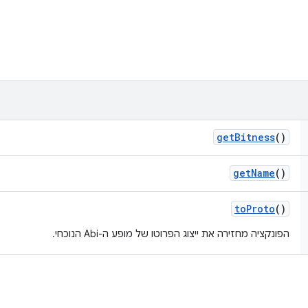
get
Bitness
()
get
Name
()
to
Proto
()
הפונקציה מחזירה את ייצוג הפרוטו של מופע ה-Abi הנוכחי.