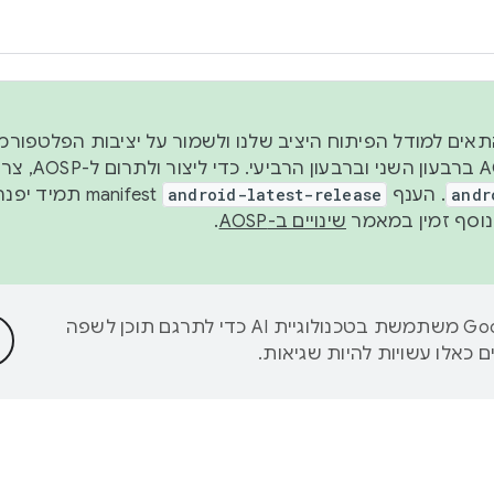
 2026, כדי להתאים למודל הפיתוח היציב שלנו ולשמור על יציבות הפלט
נפרסם קוד מקור ב-AOSP 
andr
. הענף
android-latest-release
manifest תמי
שינויים ב-AOSP
.
‫Google משתמשת בטכנולוגיית AI כדי לתרגם תוכן לשפה
 כאלו עשויות להיות שגיאות.