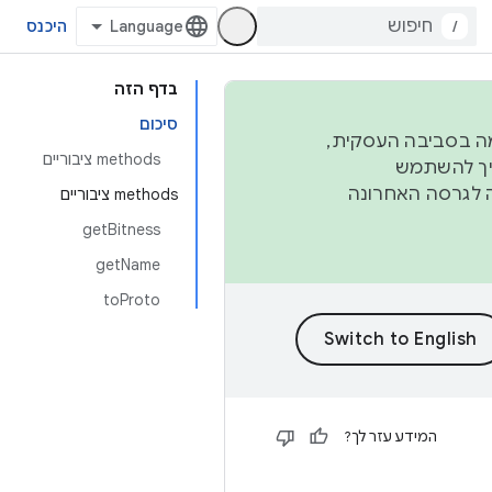
/
היכנס
בדף הזה
סיכום
פורמה בסביבה העסקית,
‫methods ציבוריים
ברבעון השני וברבעון הרביעי. כדי ליצור ולתרום ל-AOSP, צריך להשתמש
ד יפנה לגרסה האחרונה
‫methods ציבוריים
getBitness
getName
toProto
המידע עזר לך?