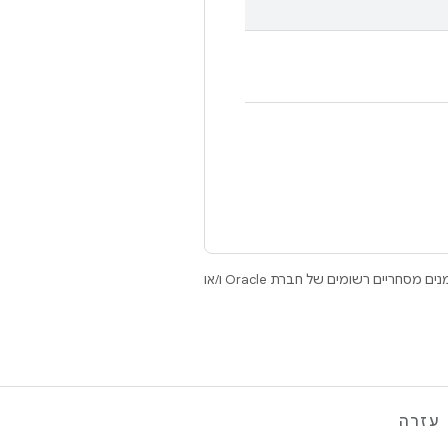
.‏ Java ו-OpenJDK הם סימנים מסחריים או סימנים מסחריים רשומים של חברת Oracle ו/או
עזרה