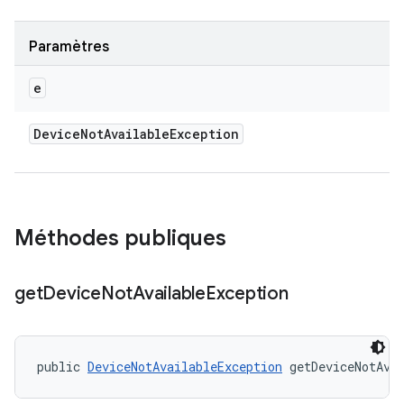
Paramètres
e
Device
Not
Available
Exception
Méthodes publiques
get
Device
Not
Available
Exception
public 
DeviceNotAvailableException
 getDeviceNotAva