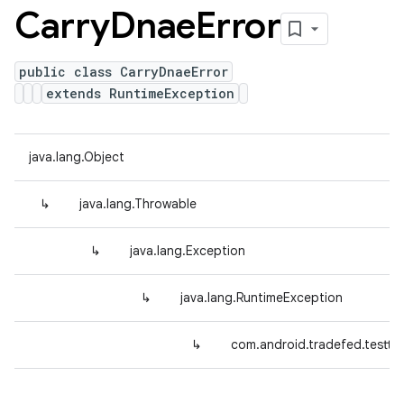
Carry
Dnae
Error
public class CarryDnaeError
extends RuntimeException
java.lang.Object
↳
java.lang.Throwable
↳
java.lang.Exception
↳
java.lang.RuntimeException
↳
com.android.tradefed.testtyp