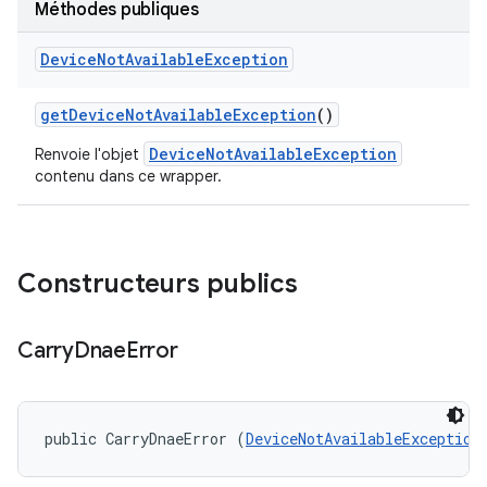
Méthodes publiques
Device
Not
Available
Exception
get
Device
Not
Available
Exception
()
DeviceNotAvailableException
Renvoie l'objet
contenu dans ce wrapper.
Constructeurs publics
Carry
Dnae
Error
public CarryDnaeError (
DeviceNotAvailableException