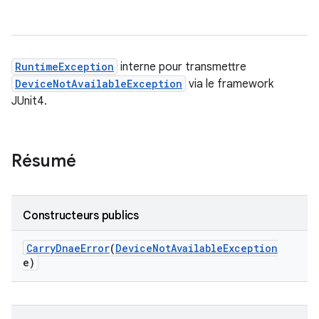
RuntimeException
interne pour transmettre
DeviceNotAvailableException
via le framework
JUnit4.
Résumé
Constructeurs publics
Carry
Dnae
Error
(
Device
Not
Available
Exception
e)