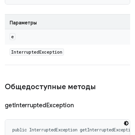
Параметры
e
Interrupted
Exception
Общедоступные методы
get
Interrupted
Exception
public InterruptedException getInterruptedExceptio