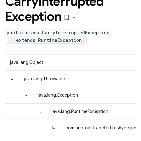
Carry
Interrupted
Exception
public class CarryInterruptedException
extends RuntimeException
java.lang.Object
↳
java.lang.Throwable
↳
java.lang.Exception
↳
java.lang.RuntimeException
↳
com.android.tradefed.testtype.junit