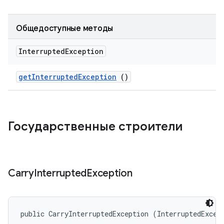
Общедоступные методы
Interrupted
Exception
get
Interrupted
Exception
()
Государственные строители
Carry
Interrupted
Exception
public CarryInterruptedException (InterruptedExcep