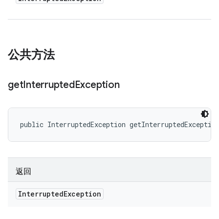
公共方法
get
Interrupted
Exception
public InterruptedException getInterruptedExceptio
返回
Interrupted
Exception