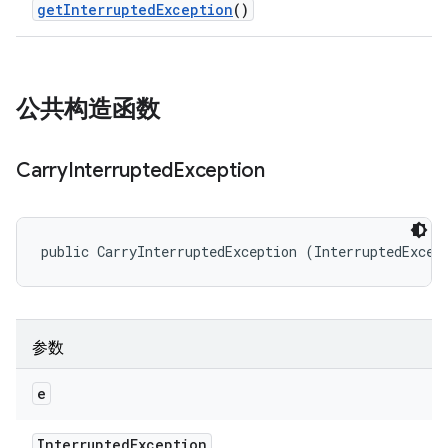
get
Interrupted
Exception
()
公共构造函数
Carry
Interrupted
Exception
public CarryInterruptedException (InterruptedExcep
参数
e
Interrupted
Exception