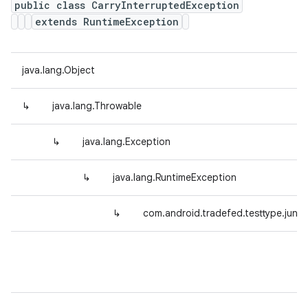
public class CarryInterruptedException
extends RuntimeException
java.lang.Object
↳
java.lang.Throwable
↳
java.lang.Exception
↳
java.lang.RuntimeException
↳
com.android.tradefed.testtype.junit