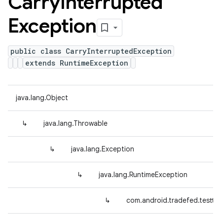
Carry
Interrupted
Exception
public class CarryInterruptedException
extends RuntimeException
java.lang.Object
↳
java.lang.Throwable
↳
java.lang.Exception
↳
java.lang.RuntimeException
↳
com.android.tradefed.testtyp