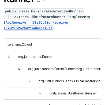
public class DeviceParameterizedRunner
extends JUnitParamsRunner
implements
IAbiReceiver
,
ISetOptionReceiver
,
ITestInformationReceiver
java.lang.Object
↳
org.junit.runner.Runner
↳
org.junit.runners.ParentRunner<org.junit.runner
↳
org.junit.runners.BlockJUnit4ClassRunner
↳
junitparams.JUnitParamsRunner