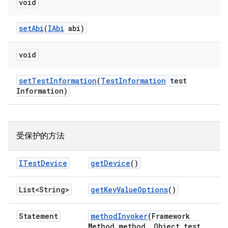
void
set
Abi
(
IAbi
abi)
void
set
Test
Information
(
Test
Information
test
Information)
受保护的方法
ITest
Device
get
Device
()
List<String>
get
Key
Value
Options
()
Statement
method
Invoker
(Framework
Method method
,
Object test