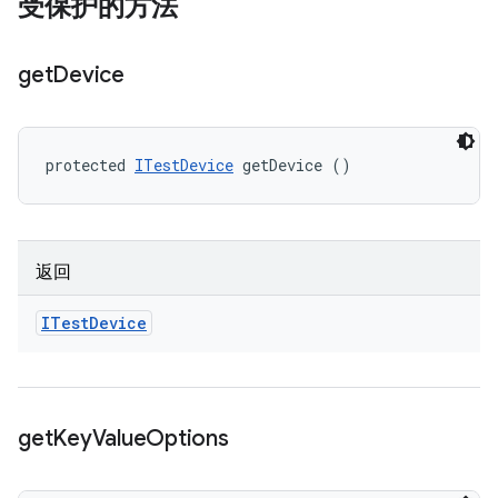
受保护的方法
get
Device
protected 
ITestDevice
 getDevice ()
返回
ITest
Device
get
Key
Value
Options