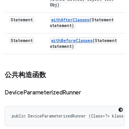
Obj)
Statement
with
After
Classes
(Statement
statement)
Statement
with
Before
Classes
(Statement
statement)
公共构造函数
Device
Parameterized
Runner
public DeviceParameterizedRunner (Class<?> klass)