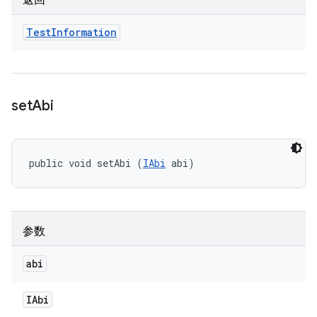
返回
Test
Information
set
Abi
public void setAbi (
IAbi
 abi)
参数
abi
IAbi