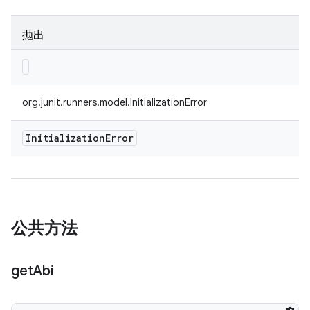
抛出
org.junit.runners.model.InitializationError
Initialization
Error
公共方法
get
Abi