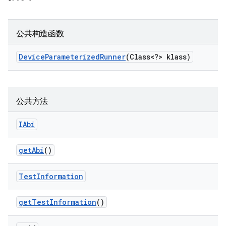
公共构造函数
Device
Parameterized
Runner
(Class<?> klass)
公共方法
IAbi
get
Abi
()
Test
Information
get
Test
Information
()