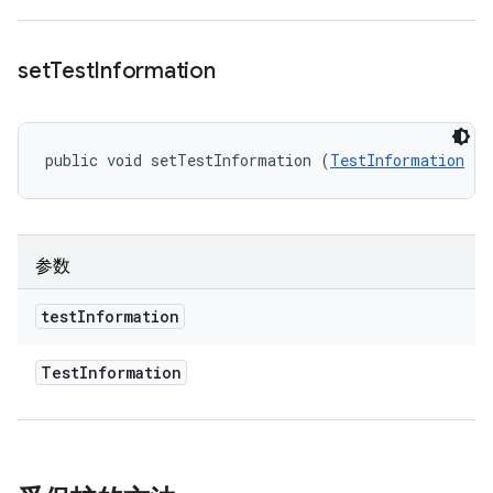
set
Test
Information
public void setTestInformation (
TestInformation
 te
参数
test
Information
Test
Information