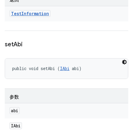
返回
Test
Information
set
Abi
public void setAbi (
IAbi
 abi)
参数
abi
IAbi