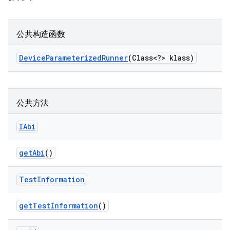
公共构造函数
Device
Parameterized
Runner
(Class<?> klass)
公共方法
IAbi
get
Abi
()
Test
Information
get
Test
Information
()