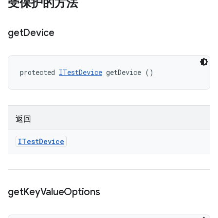
受保护的方法
get
Device
protected 
ITestDevice
 getDevice ()
返回
ITest
Device
get
Key
Value
Options