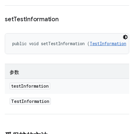
set
Test
Information
public void setTestInformation (
TestInformation
 te
参数
test
Information
Test
Information