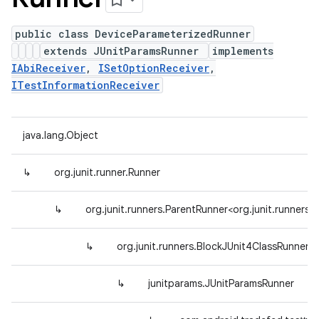
public class DeviceParameterizedRunner
extends JUnitParamsRunner
implements
IAbiReceiver
,
ISetOptionReceiver
,
ITestInformationReceiver
java.lang.Object
↳
org.junit.runner.Runner
↳
org.junit.runners.ParentRunner<org.junit.runner
↳
org.junit.runners.BlockJUnit4ClassRunner
↳
junitparams.JUnitParamsRunner