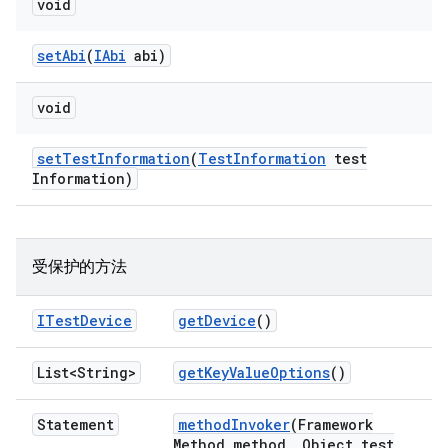
void
set
Abi
(
IAbi
abi)
void
set
Test
Information
(
Test
Information
test
Information)
受保护的方法
ITest
Device
get
Device
()
List<String>
get
Key
Value
Options
()
Statement
method
Invoker
(Framework
Method method
,
Object test