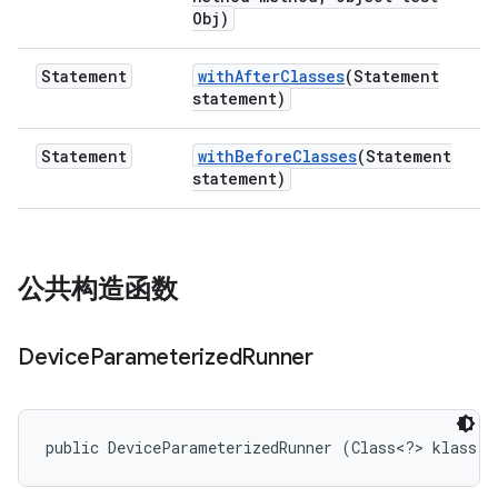
Obj)
Statement
with
After
Classes
(Statement
statement)
Statement
with
Before
Classes
(Statement
statement)
公共构造函数
Device
Parameterized
Runner
public DeviceParameterizedRunner (Class<?> klass)