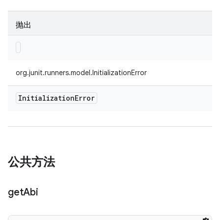
抛出
org.junit.runners.model.InitializationError
Initialization
Error
公共方法
get
Abi