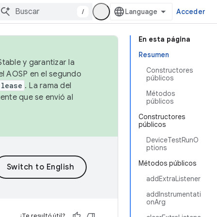
/
Acceder
En esta página
Resumen
table y garantizar la
Constructores
 el AOSP en el segundo
públicos
elease
. La rama del
Métodos
ente que se envió al
públicos
Constructores
públicos
DeviceTestRunO
ptions
Métodos públicos
addExtraListener
addInstrumentati
onArg
¿Te resultó útil?