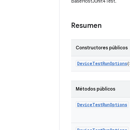
BaseHostJUnit4Test.
Resumen
Constructores públicos
Device
Test
Run
Options
(
Métodos públicos
Device
Test
Run
Options