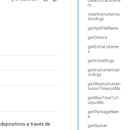
clearExtraListene
rs
clearInstrumenta
tionArgs
getApkFileName
getDevice
getExtraListener
s
getInstallArgs
getInstrumentati
onArgs
getMaxInstrumen
tationTimeoutMs
getMaxTimeToO
utputMs
getPackageNam
e
dispositivos a través de
getRunner