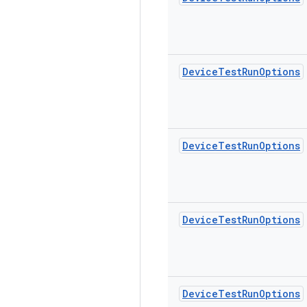
Device
Test
Run
Options
Device
Test
Run
Options
Device
Test
Run
Options
Device
Test
Run
Options