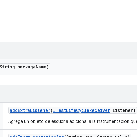
String package
Name)
add
Extra
Listener
(
ITest
Life
Cycle
Receiver
listener)
Agrega un objeto de escucha adicional a la instrumentación qu