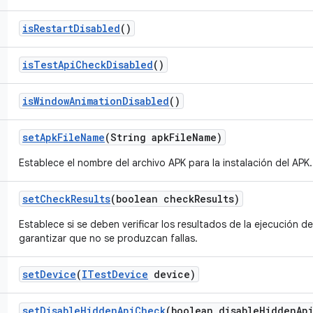
is
Restart
Disabled
()
is
Test
Api
Check
Disabled
()
is
Window
Animation
Disabled
()
set
Apk
File
Name
(String apk
File
Name)
Establece el nombre del archivo APK para la instalación del APK.
set
Check
Results
(boolean check
Results)
Establece si se deben verificar los resultados de la ejecución de
garantizar que no se produzcan fallas.
set
Device
(
ITest
Device
device)
set
Disable
Hidden
Api
Check
(boolean disable
Hidden
Ap