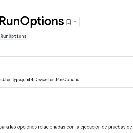
Run
Options
tRunOptions
ed.testtype.junit4.DeviceTestRunOptions
para las opciones relacionadas con la ejecución de pruebas de 