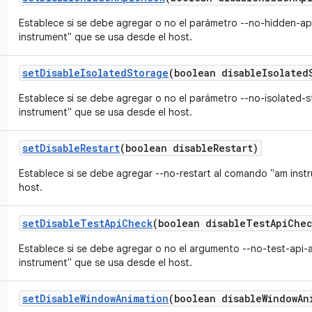
Establece si se debe agregar o no el parámetro --no-hidden-a
instrument" que se usa desde el host.
set
Disable
Isolated
Storage
(boolean disable
Isolated
Establece si se debe agregar o no el parámetro --no-isolated
instrument" que se usa desde el host.
set
Disable
Restart
(boolean disable
Restart)
Establece si se debe agregar --no-restart al comando "am inst
host.
set
Disable
Test
Api
Check
(boolean disable
Test
Api
Chec
Establece si se debe agregar o no el argumento --no-test-api
instrument" que se usa desde el host.
set
Disable
Window
Animation
(boolean disable
Window
An