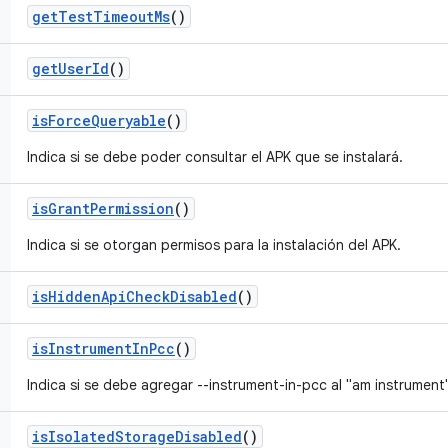
get
Test
Timeout
Ms
()
get
User
Id
()
is
Force
Queryable
()
Indica si se debe poder consultar el APK que se instalará.
is
Grant
Permission
()
Indica si se otorgan permisos para la instalación del APK.
is
Hidden
Api
Check
Disabled
()
is
Instrument
In
Pcc
()
Indica si se debe agregar --instrument-in-pcc al "am instrument
is
Isolated
Storage
Disabled
()