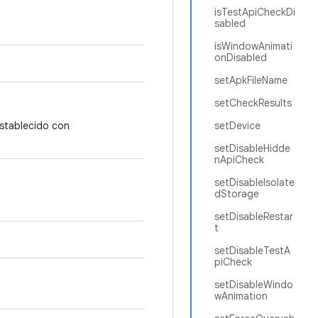
isTestApiCheckDi
sabled
isWindowAnimati
onDisabled
setApkFileName
setCheckResults
stablecido con
setDevice
setDisableHidde
nApiCheck
setDisableIsolate
dStorage
setDisableRestar
t
setDisableTestA
piCheck
setDisableWindo
wAnimation