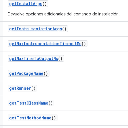
get
Install
Args
()
Devuelve opciones adicionales del comando de instalación.
get
Instrumentation
Args
()
get
Max
Instrumentation
Timeout
Ms
()
get
Max
Time
To
Output
Ms
()
get
Package
Name
()
get
Runner
()
get
Test
Class
Name
()
get
Test
Method
Name
()