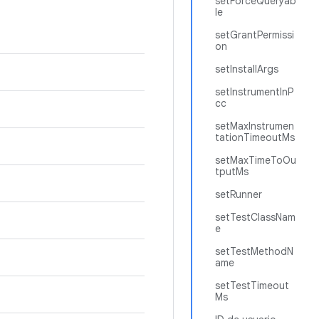
setForceQueryab
le
setGrantPermissi
on
setInstallArgs
setInstrumentInP
cc
setMaxInstrumen
tationTimeoutMs
setMaxTimeToOu
tputMs
setRunner
setTestClassNam
e
setTestMethodN
ame
setTestTimeout
Ms