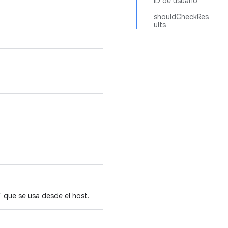
ID de usuario
shouldCheckRes
ults
" que se usa desde el host.