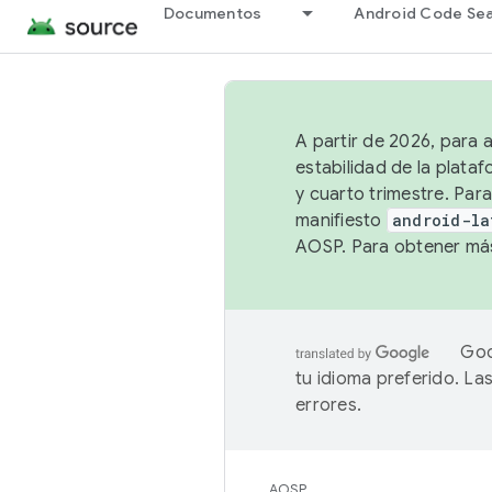
Documentos
Android Code Se
A partir de 2026, para 
estabilidad de la plata
y cuarto trimestre. Para
manifiesto
android-la
AOSP. Para obtener más
Goo
tu idioma preferido. L
errores.
AOSP