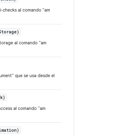
pi-checks al comando "am
Storage)
-storage al comando "am
rument" que se usa desde el
k)
-access al comando "am
imation)