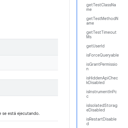
getTestClassNa
me
getTestMethodN
ame
getTestTimeout
Ms
getUserId
isForceQueryable
isGrantPermissio
n
isHiddenApiChec
kDisabled
isInstrumentInPc
c
isIsolatedStorag
eDisabled
e se está ejecutando.
isRestartDisable
d