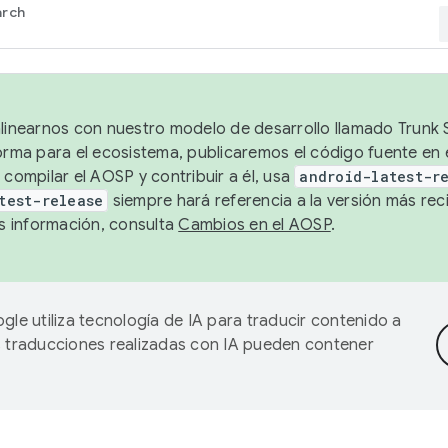
arch
alinearnos con nuestro modelo de desarrollo llamado Trunk S
forma para el ecosistema, publicaremos el código fuente en
 compilar el AOSP y contribuir a él, usa
android-latest-r
test-release
siempre hará referencia a la versión más reci
 información, consulta
Cambios en el AOSP
.
gle utiliza tecnología de IA para traducir contenido a
as traducciones realizadas con IA pueden contener