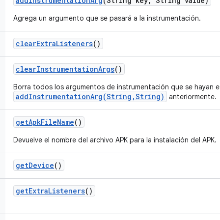
add
Instrumentation
Arg
(String key
,
String value)
Agrega un argumento que se pasará a la instrumentación.
clear
Extra
Listeners
()
clear
Instrumentation
Args
()
Borra todos los argumentos de instrumentación que se hayan e
addInstrumentationArg(String,String)
anteriormente.
get
Apk
File
Name
()
Devuelve el nombre del archivo APK para la instalación del APK.
get
Device
()
get
Extra
Listeners
()