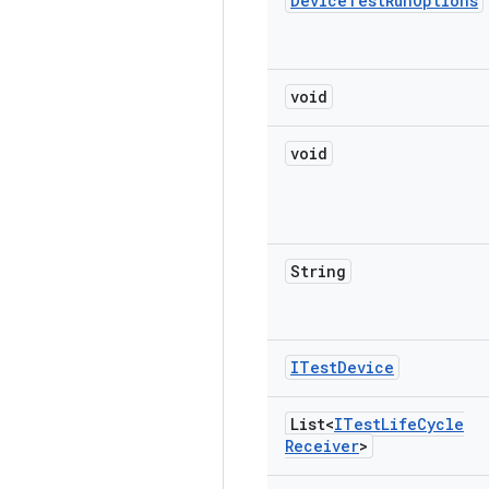
Device
Test
Run
Options
void
void
String
ITest
Device
List<
ITest
Life
Cycle
Receiver
>