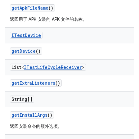
get
Apk
File
Name
()
返回用于 APK 安装的 APK 文件的名称。
ITest
Device
get
Device
()
List<
ITest
Life
Cycle
Receiver
>
get
Extra
Listeners
()
String[]
get
Install
Args
()
返回安装命令的额外选项。