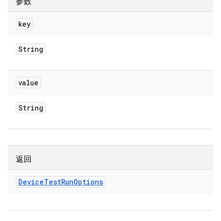
参数
key
String
value
String
返回
Device
Test
Run
Options