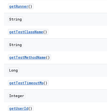
get
Runner
()
String
get
Test
Class
Name
()
String
get
Test
Method
Name
()
Long
get
Test
Timeout
Ms
()
Integer
get
User
Id
()