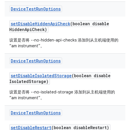
Device
Test
Run
Options
set
Disable
Hidden
Api
Check
(boolean disable
Hidden
Api
Check)
设置是否将 --no-hidden-api-checks 添加到从主机端使用的
“am instrument”。
Device
Test
Run
Options
set
Disable
Isolated
Storage
(boolean disable
Isolated
Storage)
设置是否将 --no-isolated-storage 添加到从主机端使用的
“am instrument”。
Device
Test
Run
Options
set
Disable
Restart
(boolean disable
Restart)