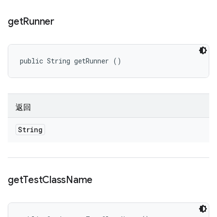
get
Runner
public String getRunner ()
返回
String
get
Test
Class
Name