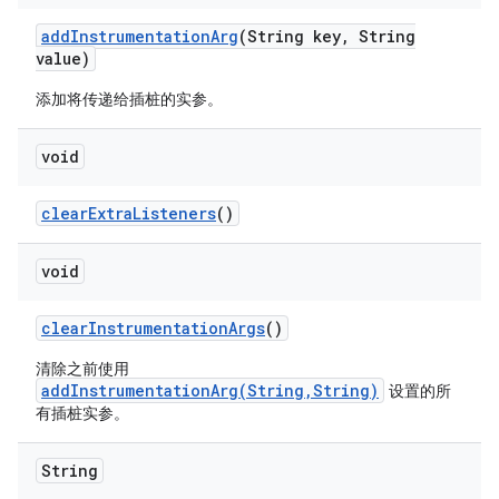
add
Instrumentation
Arg
(String key
,
String
value)
添加将传递给插桩的实参。
void
clear
Extra
Listeners
()
void
clear
Instrumentation
Args
()
清除之前使用
addInstrumentationArg(String,String)
设置的所
有插桩实参。
String