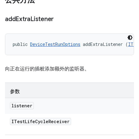
公共方法
add
Extra
Listener
public 
DeviceTestRunOptions
 addExtraListener (
ITes
向正在运行的插桩添加额外的监听器。
参数
listener
ITest
Life
Cycle
Receiver