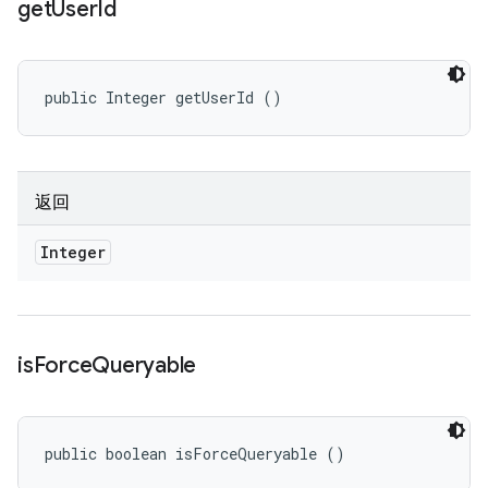
get
User
Id
public Integer getUserId ()
返回
Integer
is
Force
Queryable
public boolean isForceQueryable ()