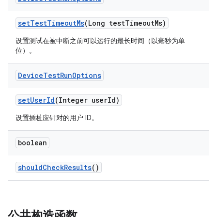
set
Test
Timeout
Ms
(Long test
Timeout
Ms)
设置测试在被中断之前可以运行的最长时间（以毫秒为单
位）。
Device
Test
Run
Options
set
User
Id
(Integer user
Id)
设置插桩应针对的用户 ID。
boolean
should
Check
Results
()
公共构造函数