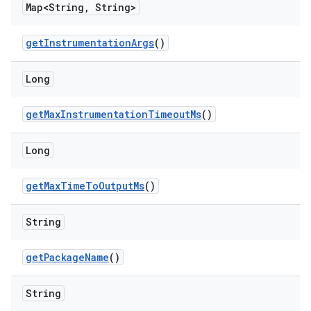
Map<String
,
String>
get
Instrumentation
Args
()
Long
get
Max
Instrumentation
Timeout
Ms
()
Long
get
Max
Time
To
Output
Ms
()
String
get
Package
Name
()
String