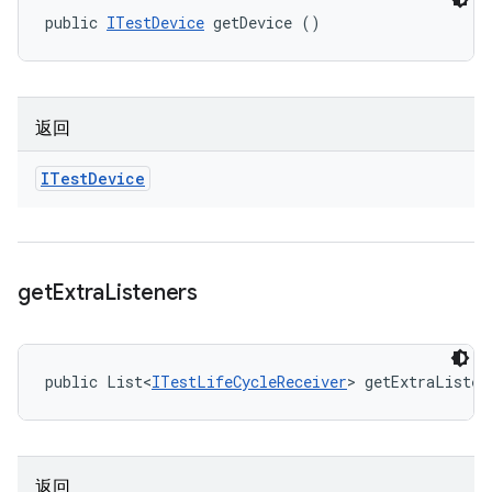
public 
ITestDevice
 getDevice ()
返回
ITest
Device
get
Extra
Listeners
public List<
ITestLifeCycleReceiver
> getExtraListen
返回