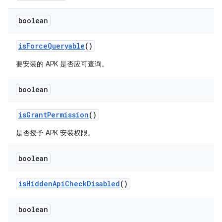
boolean
is
Force
Queryable
()
要安装的 APK 是否应可查询。
boolean
is
Grant
Permission
()
是否授予 APK 安装权限。
boolean
is
Hidden
Api
Check
Disabled
()
boolean