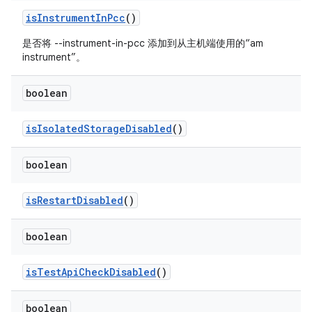
is
Instrument
In
Pcc
()
是否将 --instrument-in-pcc 添加到从主机端使用的“am
instrument”。
boolean
is
Isolated
Storage
Disabled
()
boolean
is
Restart
Disabled
()
boolean
is
Test
Api
Check
Disabled
()
boolean