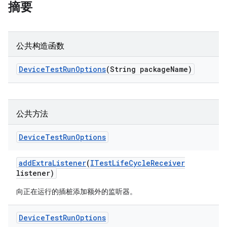
摘要
公共构造函数
Device
Test
Run
Options
(String package
Name)
公共方法
Device
Test
Run
Options
add
Extra
Listener
(
ITest
Life
Cycle
Receiver
listener)
向正在运行的插桩添加额外的监听器。
Device
Test
Run
Options