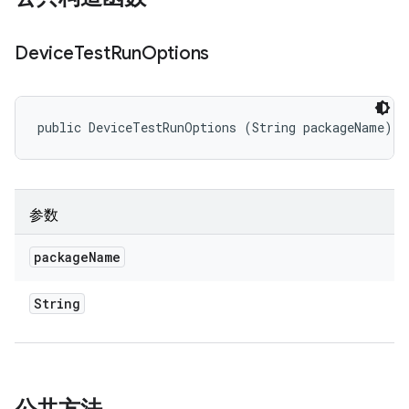
Device
Test
Run
Options
public DeviceTestRunOptions (String packageName)
参数
package
Name
String