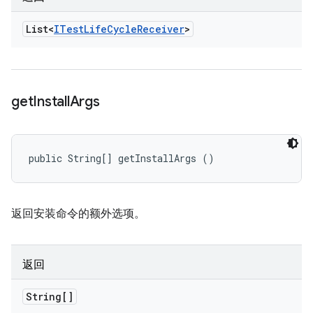
List<
ITest
Life
Cycle
Receiver
>
get
Install
Args
public String[] getInstallArgs ()
返回安装命令的额外选项。
返回
String[]