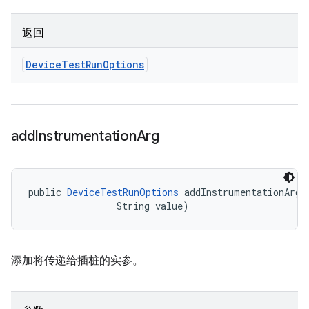
返回
Device
Test
Run
Options
add
Instrumentation
Arg
public 
DeviceTestRunOptions
 addInstrumentationArg (
                String value)
添加将传递给插桩的实参。