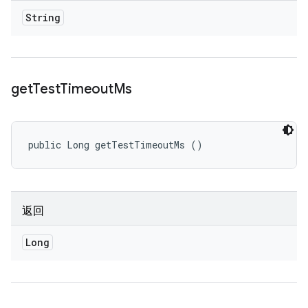
String
get
Test
Timeout
Ms
public Long getTestTimeoutMs ()
返回
Long