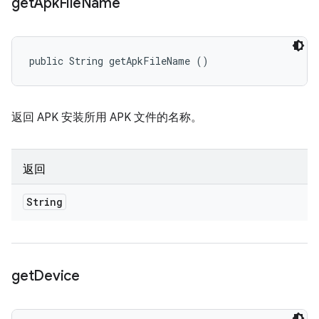
get
Apk
File
Name
public String getApkFileName ()
返回 APK 安装所用 APK 文件的名称。
返回
String
get
Device