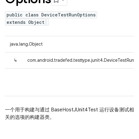
public class DeviceTestRunOptions
extends Object
java.lang.Object
↳
com.android.tradefed.testtype.junit4.DeviceTestRunO
一个用于构建与通过 BaseHostJUnit4Test 运行设备测试相
关的选项的构建器类。