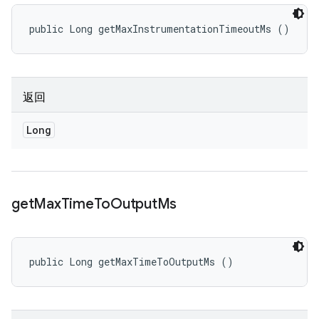
public Long getMaxInstrumentationTimeoutMs ()
返回
Long
get
Max
Time
To
Output
Ms
public Long getMaxTimeToOutputMs ()