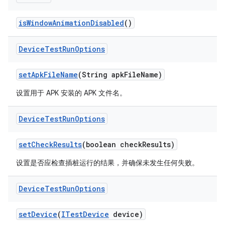
is
Window
Animation
Disabled
()
Device
Test
Run
Options
set
Apk
File
Name
(String apk
File
Name)
设置用于 APK 安装的 APK 文件名。
Device
Test
Run
Options
set
Check
Results
(boolean check
Results)
设置是否应检查插桩运行的结果，并确保未发生任何失败。
Device
Test
Run
Options
set
Device
(
ITest
Device
device)