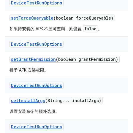
Device
Test
Run
Options
set
Force
Queryable
(boolean force
Queryable)
false
如果待安装的 APK 不应可查询，则设置
。
Device
Test
Run
Options
set
Grant
Permission
(boolean grant
Permission)
授予 APK 安装权限。
Device
Test
Run
Options
set
Install
Args
(String
.
.
.
install
Args)
设置安装命令的额外选项。
Device
Test
Run
Options