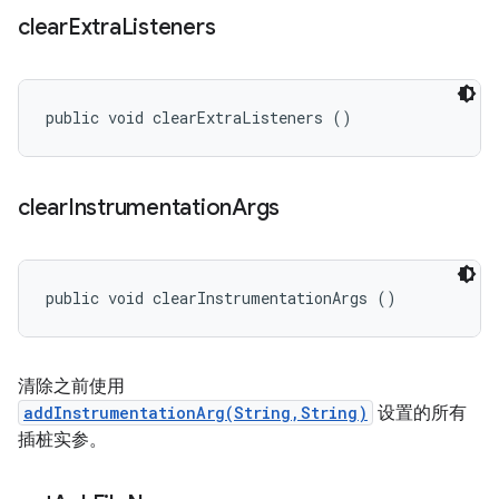
clear
Extra
Listeners
public void clearExtraListeners ()
clear
Instrumentation
Args
public void clearInstrumentationArgs ()
清除之前使用
addInstrumentationArg(String,String)
设置的所有
插桩实参。