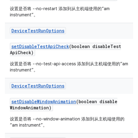
设置是否将 --no-restart 添加到从主机端使用的“am
instrument”。
Device
Test
Run
Options
set
Disable
Test
Api
Check
(boolean disable
Test
Api
Check)
设置是否将 --no-test-api-access 添加到从主机端使用的“am
instrument”。
Device
Test
Run
Options
set
Disable
Window
Animation
(boolean disable
Window
Animation)
设置是否将 --no-window-animation 添加到从主机端使用的
“am instrument”。