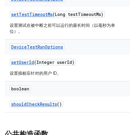
set
Test
Timeout
Ms
(Long test
Timeout
Ms)
设置测试在被中断之前可以运行的最长时间（以毫秒为单
位）。
Device
Test
Run
Options
set
User
Id
(Integer user
Id)
设置插桩应针对的用户 ID。
boolean
should
Check
Results
()
公共构造函数