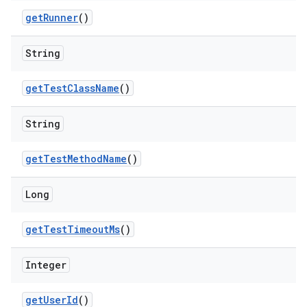
get
Runner
()
String
get
Test
Class
Name
()
String
get
Test
Method
Name
()
Long
get
Test
Timeout
Ms
()
Integer
get
User
Id
()