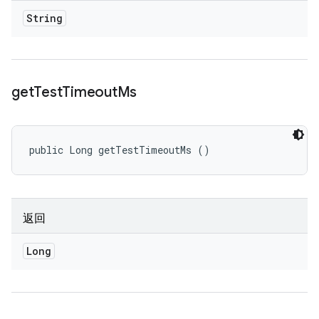
String
get
Test
Timeout
Ms
public Long getTestTimeoutMs ()
返回
Long