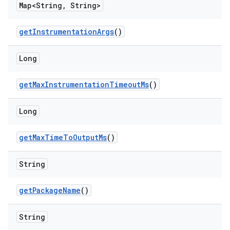
Map<String
,
String>
get
Instrumentation
Args
()
Long
get
Max
Instrumentation
Timeout
Ms
()
Long
get
Max
Time
To
Output
Ms
()
String
get
Package
Name
()
String