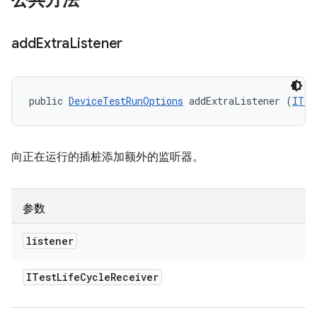
公共方法
add
Extra
Listener
public 
DeviceTestRunOptions
 addExtraListener (
ITes
向正在运行的插桩添加额外的监听器。
参数
listener
ITest
Life
Cycle
Receiver