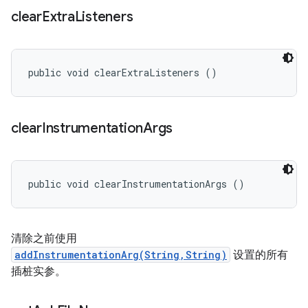
clear
Extra
Listeners
public void clearExtraListeners ()
clear
Instrumentation
Args
public void clearInstrumentationArgs ()
清除之前使用
addInstrumentationArg(String,String)
设置的所有
插桩实参。