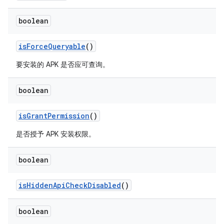
boolean
is
Force
Queryable
()
要安装的 APK 是否应可查询。
boolean
is
Grant
Permission
()
是否授予 APK 安装权限。
boolean
is
Hidden
Api
Check
Disabled
()
boolean