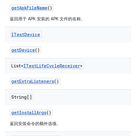
get
Apk
File
Name
()
返回用于 APK 安装的 APK 文件的名称。
ITest
Device
get
Device
()
List<
ITest
Life
Cycle
Receiver
>
get
Extra
Listeners
()
String[]
get
Install
Args
()
返回安装命令的额外选项。