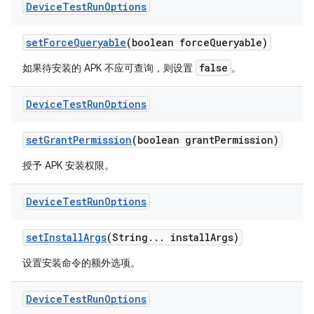
Device
Test
Run
Options
set
Force
Queryable
(boolean force
Queryable)
false
如果待安装的 APK 不应可查询，则设置
。
Device
Test
Run
Options
set
Grant
Permission
(boolean grant
Permission)
授予 APK 安装权限。
Device
Test
Run
Options
set
Install
Args
(String
.
.
.
install
Args)
设置安装命令的额外选项。
Device
Test
Run
Options