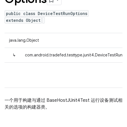
public class DeviceTestRunOptions
extends Object
java.lang.Object
↳
com.android.tradefed.testtype.junit4.DeviceTestRunO
一个用于构建与通过 BaseHostJUnit4Test 运行设备测试相
关的选项的构建器类。