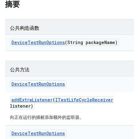
摘要
公共构造函数
Device
Test
Run
Options
(String package
Name)
公共方法
Device
Test
Run
Options
add
Extra
Listener
(
ITest
Life
Cycle
Receiver
listener)
向正在运行的插桩添加额外的监听器。
Device
Test
Run
Options