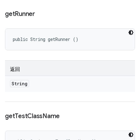
get
Runner
public String getRunner ()
返回
String
get
Test
Class
Name