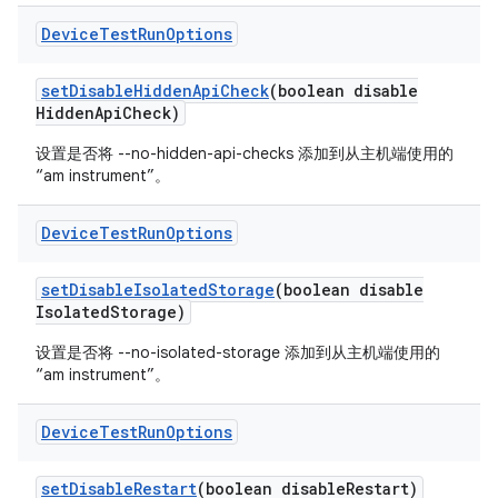
Device
Test
Run
Options
set
Disable
Hidden
Api
Check
(boolean disable
Hidden
Api
Check)
设置是否将 --no-hidden-api-checks 添加到从主机端使用的
“am instrument”。
Device
Test
Run
Options
set
Disable
Isolated
Storage
(boolean disable
Isolated
Storage)
设置是否将 --no-isolated-storage 添加到从主机端使用的
“am instrument”。
Device
Test
Run
Options
set
Disable
Restart
(boolean disable
Restart)