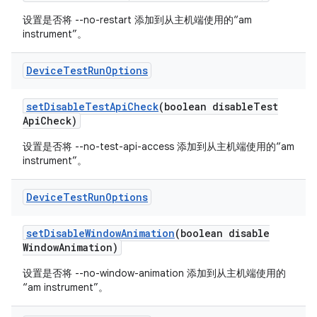
设置是否将 --no-restart 添加到从主机端使用的“am
instrument”。
Device
Test
Run
Options
set
Disable
Test
Api
Check
(boolean disable
Test
Api
Check)
设置是否将 --no-test-api-access 添加到从主机端使用的“am
instrument”。
Device
Test
Run
Options
set
Disable
Window
Animation
(boolean disable
Window
Animation)
设置是否将 --no-window-animation 添加到从主机端使用的
“am instrument”。