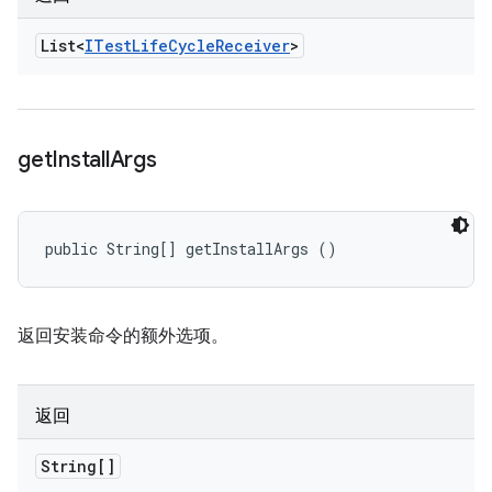
List<
ITest
Life
Cycle
Receiver
>
get
Install
Args
public String[] getInstallArgs ()
返回安装命令的额外选项。
返回
String[]