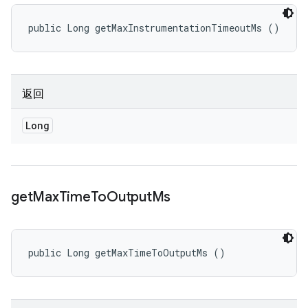
public Long getMaxInstrumentationTimeoutMs ()
返回
Long
get
Max
Time
To
Output
Ms
public Long getMaxTimeToOutputMs ()