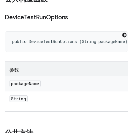
Device
Test
Run
Options
public DeviceTestRunOptions (String packageName)
参数
package
Name
String