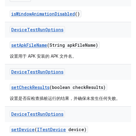
is
Window
Animation
Disabled
()
Device
Test
Run
Options
set
Apk
File
Name
(String apk
File
Name)
设置用于 APK 安装的 APK 文件名。
Device
Test
Run
Options
set
Check
Results
(boolean check
Results)
设置是否应检查插桩运行的结果，并确保未发生任何失败。
Device
Test
Run
Options
set
Device
(
ITest
Device
device)