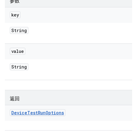
参数
key
String
value
String
返回
Device
Test
Run
Options