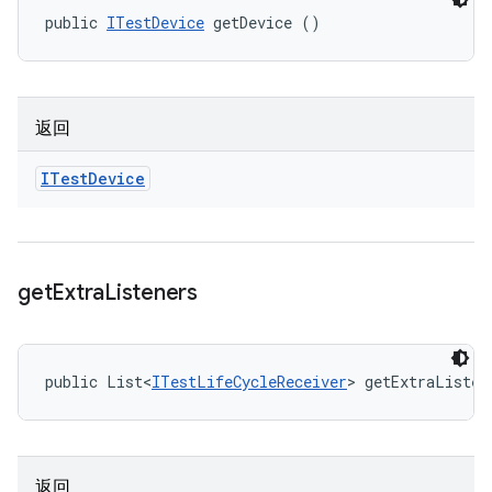
public 
ITestDevice
 getDevice ()
返回
ITest
Device
get
Extra
Listeners
public List<
ITestLifeCycleReceiver
> getExtraListen
返回