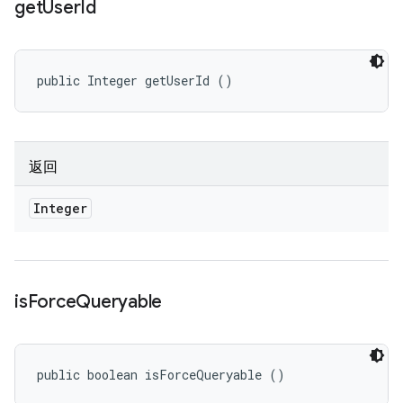
get
User
Id
public Integer getUserId ()
返回
Integer
is
Force
Queryable
public boolean isForceQueryable ()