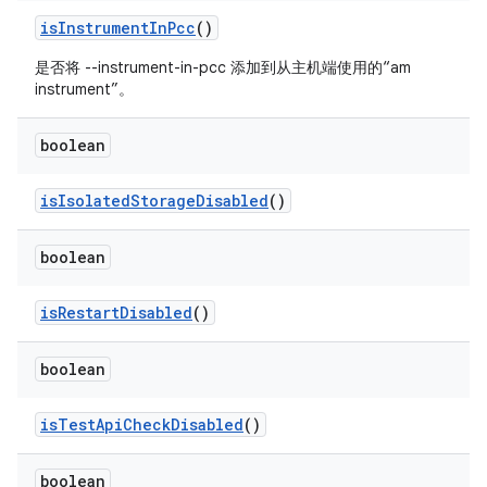
is
Instrument
In
Pcc
()
是否将 --instrument-in-pcc 添加到从主机端使用的“am
instrument”。
boolean
is
Isolated
Storage
Disabled
()
boolean
is
Restart
Disabled
()
boolean
is
Test
Api
Check
Disabled
()
boolean