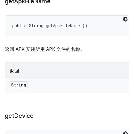
get
Apk
File
Name
public String getApkFileName ()
返回 APK 安装所用 APK 文件的名称。
返回
String
get
Device