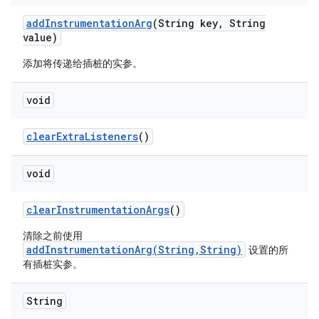
add
Instrumentation
Arg
(String key
,
String
value)
添加将传递给插桩的实参。
void
clear
Extra
Listeners
()
void
clear
Instrumentation
Args
()
清除之前使用
addInstrumentationArg(String,String)
设置的所
有插桩实参。
String