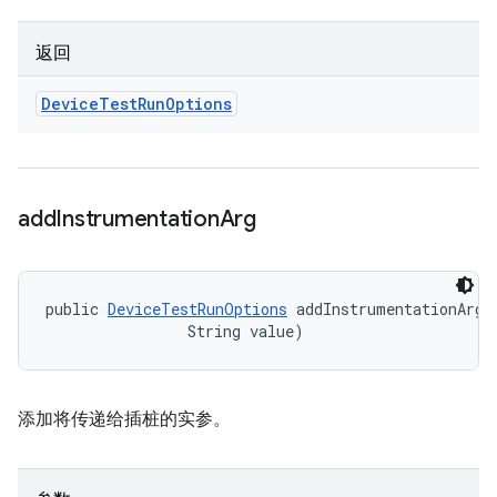
返回
Device
Test
Run
Options
add
Instrumentation
Arg
public 
DeviceTestRunOptions
 addInstrumentationArg (
                String value)
添加将传递给插桩的实参。