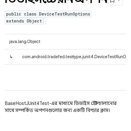
public class DeviceTestRunOptions
extends Object
java.lang.Object
↳
com.android.tradefed.testtype.junit4.DeviceTestRunOpt
BaseHostJUnit4Test-এর মাধ্যমে ডিভাইস টেস্ট চালানোর
সাথে সম্পর্কিত অপশনগুলোর জন্য একটি বিল্ডার ক্লাস।