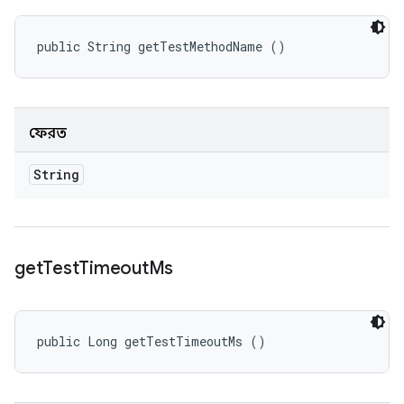
public String getTestMethodName ()
ফেরত
String
get
Test
Timeout
Ms
public Long getTestTimeoutMs ()