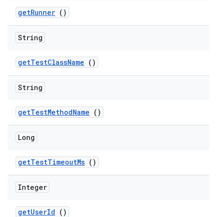
get
Runner
()
String
get
Test
Class
Name
()
String
get
Test
Method
Name
()
Long
get
Test
Timeout
Ms
()
Integer
get
User
Id
()