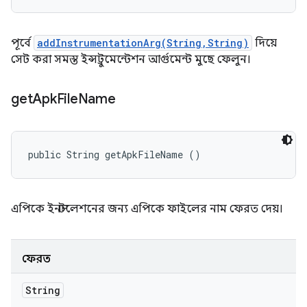
পূর্বে
addInstrumentationArg(String,String)
দিয়ে
সেট করা সমস্ত ইন্সট্রুমেন্টেশন আর্গুমেন্ট মুছে ফেলুন।
get
Apk
File
Name
public String getApkFileName ()
এপিকে ইনস্টলেশনের জন্য এপিকে ফাইলের নাম ফেরত দেয়।
ফেরত
String