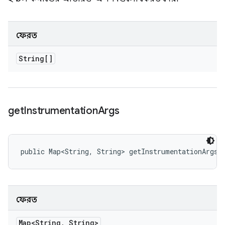
ফেরত
String[]
get
Instrumentation
Args
public Map<String, String> getInstrumentationArgs 
ফেরত
Map<String
,
String>