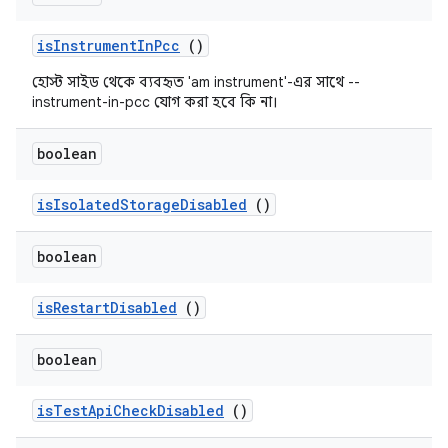
is
Instrument
In
Pcc
()
হোস্ট সাইড থেকে ব্যবহৃত 'am instrument'-এর সাথে --
instrument-in-pcc যোগ করা হবে কি না।
boolean
is
Isolated
Storage
Disabled
()
boolean
is
Restart
Disabled
()
boolean
is
Test
Api
Check
Disabled
()