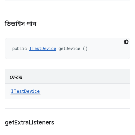
ডিভাইস পান
public 
ITestDevice
 getDevice ()
ফেরত
ITest
Device
get
Extra
Listeners