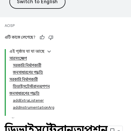
AOSP
এটি কাজে লেগেছে?
এই পৃষ্ঠায় যা যা আছে
সারসংক্ষেপ
সরকারি নির্মাণকারী
জনসাধারণের পদ্ধতি
সরকারি নির্মাণকারী
ডিভাইসটেস্টরানঅপশন
জনসাধারণের পদ্ধতি
addExtraListener
addInstrumentationArg
ডিভাইসটেস্টরানঅপশন