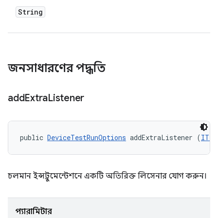
String
জনসাধারণের পদ্ধতি
add
Extra
Listener
public 
DeviceTestRunOptions
 addExtraListener (
ITes
চলমান ইন্সট্রুমেন্টেশনে একটি অতিরিক্ত লিসেনার যোগ করুন।
প্যারামিটার