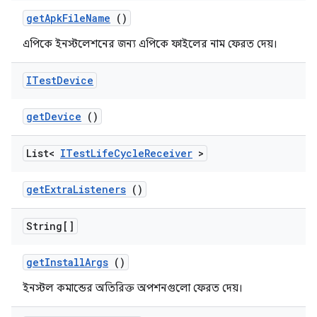
get
Apk
File
Name
()
এপিকে ইনস্টলেশনের জন্য এপিকে ফাইলের নাম ফেরত দেয়।
ITest
Device
get
Device
()
List<
ITest
Life
Cycle
Receiver
>
get
Extra
Listeners
()
String[]
get
Install
Args
()
ইনস্টল কমান্ডের অতিরিক্ত অপশনগুলো ফেরত দেয়।