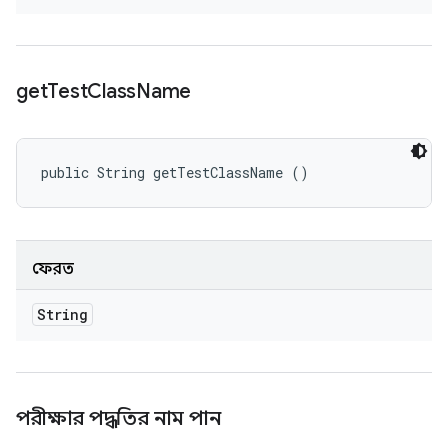
get
Test
Class
Name
public String getTestClassName ()
ফেরত
String
পরীক্ষার পদ্ধতির নাম পান