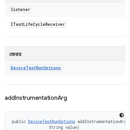
listener
ITest
Life
Cycle
Receiver
ফেরত
Device
Test
Run
Options
add
Instrumentation
Arg
public 
DeviceTestRunOptions
 addInstrumentationArg (
                String value)