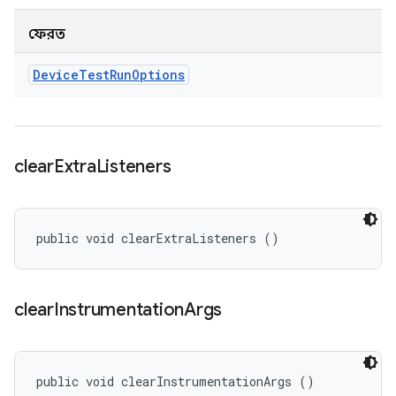
ফেরত
Device
Test
Run
Options
clear
Extra
Listeners
public void clearExtraListeners ()
clear
Instrumentation
Args
public void clearInstrumentationArgs ()