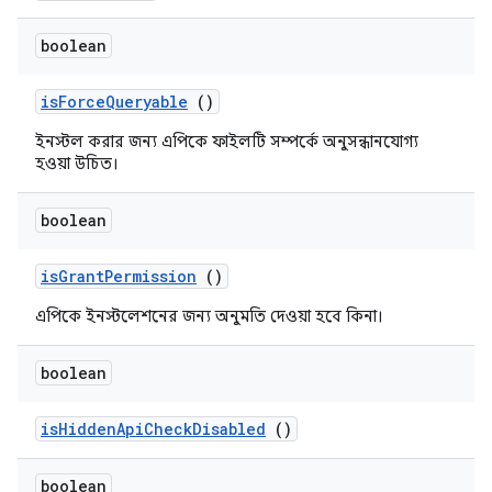
boolean
is
Force
Queryable
()
ইনস্টল করার জন্য এপিকে ফাইলটি সম্পর্কে অনুসন্ধানযোগ্য
হওয়া উচিত।
boolean
is
Grant
Permission
()
এপিকে ইনস্টলেশনের জন্য অনুমতি দেওয়া হবে কিনা।
boolean
is
Hidden
Api
Check
Disabled
()
boolean