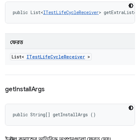
public List<
ITestLifeCycleReceiver
> getExtraListen
ফেরত
List<
ITest
Life
Cycle
Receiver
>
get
Install
Args
public String[] getInstallArgs ()
ইনস্টল কমান্ডের অতিরিক্ত অপশনগুলো ফেরত দেয়।