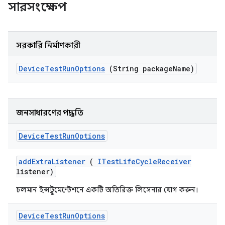
সারসংক্ষেপ
সরকারি নির্মাণকারী
Device
Test
Run
Options
(String package
Name)
জনসাধারণের পদ্ধতি
Device
Test
Run
Options
add
Extra
Listener
(
ITest
Life
Cycle
Receiver
listener)
চলমান ইন্সট্রুমেন্টেশনে একটি অতিরিক্ত লিসেনার যোগ করুন।
Device
Test
Run
Options