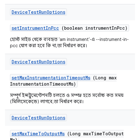
Device
Test
Run
Options
set
Instrument
In
Pcc
(boolean instrument
In
Pcc)
হোস্ট সাইড থেকে ব্যবহৃত 'am instrument'-এ --instrument-in-
pcc যোগ করা হবে কি না, তা নির্ধারণ করে।
Device
Test
Run
Options
set
Max
Instrumentation
Timeout
Ms
(Long max
Instrumentation
Timeout
Ms)
সম্পূর্ণ ইন্সট্রুমেন্টেশনটি চলতে ও সম্পন্ন হতে সর্বোচ্চ কত সময়
(মিলিসেকেন্ডে) লাগবে, তা নির্ধারণ করে।
Device
Test
Run
Options
set
Max
Time
To
Output
Ms
(Long max
Time
To
Output
Ms)