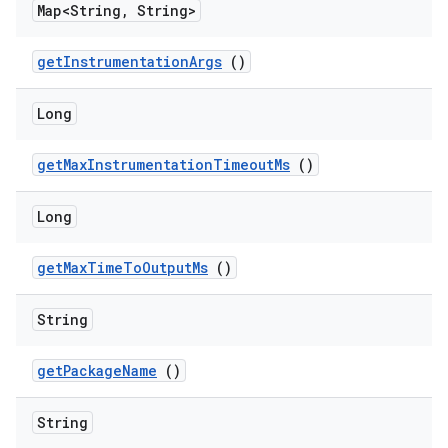
Map<String
,
String>
get
Instrumentation
Args
()
Long
get
Max
Instrumentation
Timeout
Ms
()
Long
get
Max
Time
To
Output
Ms
()
String
get
Package
Name
()
String