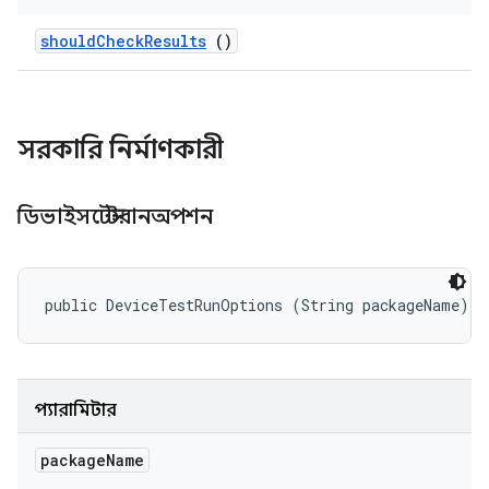
should
Check
Results
()
সরকারি নির্মাণকারী
ডিভাইসটেস্টরানঅপশন
public DeviceTestRunOptions (String packageName)
প্যারামিটার
package
Name