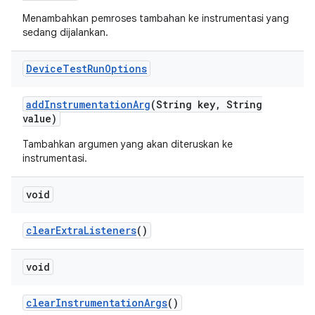
Menambahkan pemroses tambahan ke instrumentasi yang
sedang dijalankan.
Device
Test
Run
Options
add
Instrumentation
Arg
(String key
,
String
value)
Tambahkan argumen yang akan diteruskan ke
instrumentasi.
void
clear
Extra
Listeners
()
void
clear
Instrumentation
Args
()