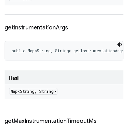
get
Instrumentation
Args
public Map<String, String> getInstrumentationArgs 
Hasil
Map<String
,
String>
get
Max
Instrumentation
Timeout
Ms