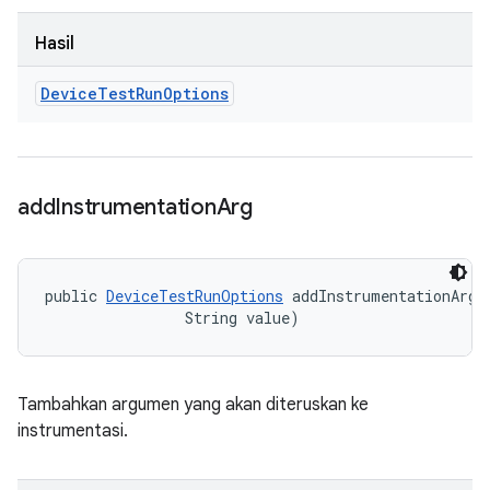
Hasil
Device
Test
Run
Options
add
Instrumentation
Arg
public 
DeviceTestRunOptions
 addInstrumentationArg (
                String value)
Tambahkan argumen yang akan diteruskan ke
instrumentasi.