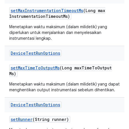
set
Max
Instrumentation
Timeout
Ms
(Long max
Instrumentation
Timeout
Ms)
Menetapkan waktu maksimum (dalam milidetik) yang
diperlukan untuk menjalankan dan menyelesaikan
instrumentasi lengkap.
Device
Test
Run
Options
set
Max
Time
To
Output
Ms
(Long max
Time
To
Output
Ms)
Menetapkan waktu maksimum (dalam milidetik) yang dapat
menghentikan output instrumentasi sebelum dihentikan.
Device
Test
Run
Options
set
Runner
(String runner)