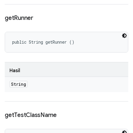
get
Runner
public String getRunner ()
Hasil
String
get
Test
Class
Name