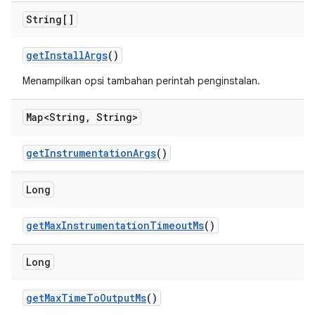
String[]
get
Install
Args
()
Menampilkan opsi tambahan perintah penginstalan.
Map<String
,
String>
get
Instrumentation
Args
()
Long
get
Max
Instrumentation
Timeout
Ms
()
Long
get
Max
Time
To
Output
Ms
()