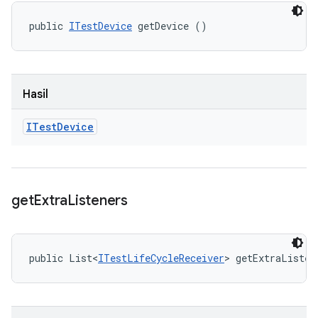
public 
ITestDevice
 getDevice ()
Hasil
ITest
Device
get
Extra
Listeners
public List<
ITestLifeCycleReceiver
> getExtraListen