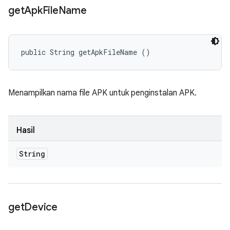
get
Apk
File
Name
public String getApkFileName ()
Menampilkan nama file APK untuk penginstalan APK.
Hasil
String
get
Device