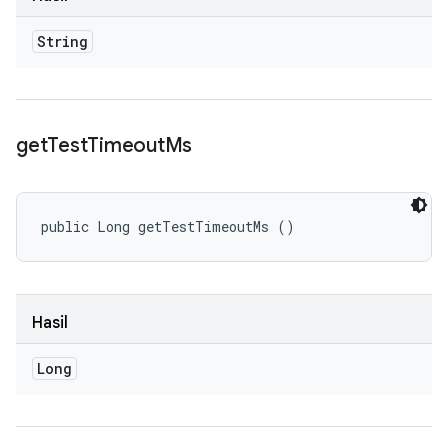
String
get
Test
Timeout
Ms
public Long getTestTimeoutMs ()
Hasil
Long