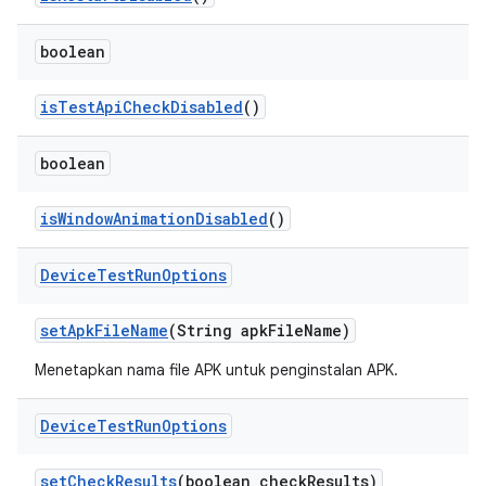
boolean
is
Test
Api
Check
Disabled
()
boolean
is
Window
Animation
Disabled
()
Device
Test
Run
Options
set
Apk
File
Name
(String apk
File
Name)
Menetapkan nama file APK untuk penginstalan APK.
Device
Test
Run
Options
set
Check
Results
(boolean check
Results)