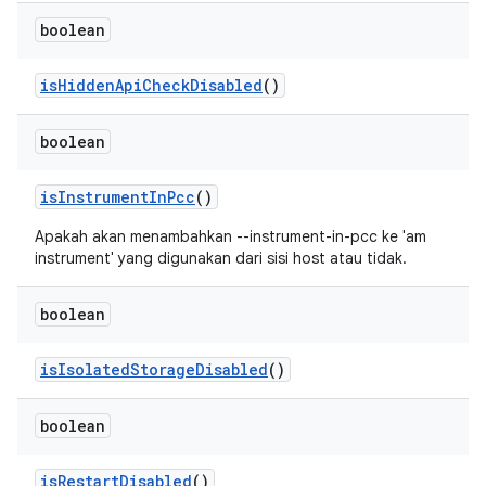
boolean
is
Hidden
Api
Check
Disabled
()
boolean
is
Instrument
In
Pcc
()
Apakah akan menambahkan --instrument-in-pcc ke 'am
instrument' yang digunakan dari sisi host atau tidak.
boolean
is
Isolated
Storage
Disabled
()
boolean
is
Restart
Disabled
()