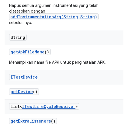
Hapus semua argumen instrumentasi yang telah
ditetapkan dengan
addInstrumentationArg(String,String)
sebelumnya.
String
get
Apk
File
Name
()
Menampilkan nama file APK untuk penginstalan APK.
ITest
Device
get
Device
()
List<
ITest
Life
Cycle
Receiver
>
get
Extra
Listeners
()