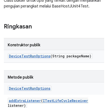
Class builder untuk opsi yang terkait dengan menjalankan
pengujian perangkat melalui BaseHostJUnit4Test.
Ringkasan
Konstruktor publik
Device
Test
Run
Options
(String package
Name)
Metode publik
Device
Test
Run
Options
add
Extra
Listener
(
ITest
Life
Cycle
Receiver
listener)