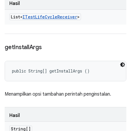
Hasil
List<
ITest
Life
Cycle
Receiver
>
get
Install
Args
public String[] getInstallArgs ()
Menampilkan opsi tambahan perintah penginstalan.
Hasil
String[]