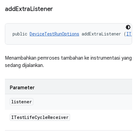
add
Extra
Listener
public 
DeviceTestRunOptions
 addExtraListener (
ITes
Menambahkan pemroses tambahan ke instrumentasi yang
sedang dijalankan.
Parameter
listener
ITest
Life
Cycle
Receiver