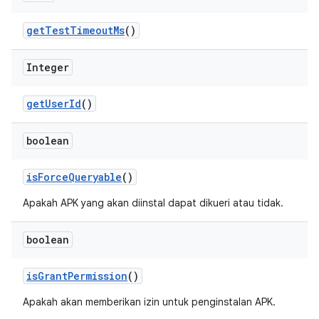
get
Test
Timeout
Ms
()
Integer
get
User
Id
()
boolean
is
Force
Queryable
()
Apakah APK yang akan diinstal dapat dikueri atau tidak.
boolean
is
Grant
Permission
()
Apakah akan memberikan izin untuk penginstalan APK.