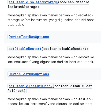
set
Disable
Isolated
Storage
(boolean disable
Isolated
Storage)
menetapkan apakah akan menambahkan --no-isolated-
storage ke 'am instrument' yang digunakan dari sisi host
atau tidak.
Device
Test
Run
Options
set
Disable
Restart
(boolean disable
Restart)
Menetapkan apakah akan menambahkan --no-restart ke
'am instrument' yang digunakan dari sisi host atau tidak.
Device
Test
Run
Options
set
Disable
Test
Api
Check
(boolean disable
Test
Api
Check)
menetapkan apakah akan menambahkan --no-test-api-
access ke 'am instrument' yang digunakan dari sisi host