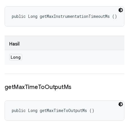
public Long getMaxInstrumentationTimeoutMs ()
Hasil
Long
get
Max
Time
To
Output
Ms
public Long getMaxTimeToOutputMs ()