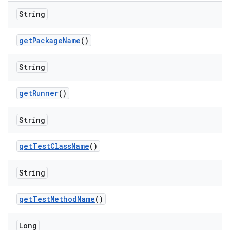
String
get
Package
Name
()
String
get
Runner
()
String
get
Test
Class
Name
()
String
get
Test
Method
Name
()
Long