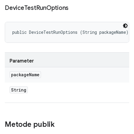
Device
Test
Run
Options
public DeviceTestRunOptions (String packageName)
Parameter
package
Name
String
Metode publik