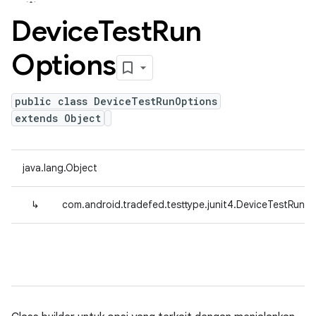
Device
Test
Run
Options
public class DeviceTestRunOptions
extends Object
java.lang.Object
↳
com.android.tradefed.testtype.junit4.DeviceTestRunO