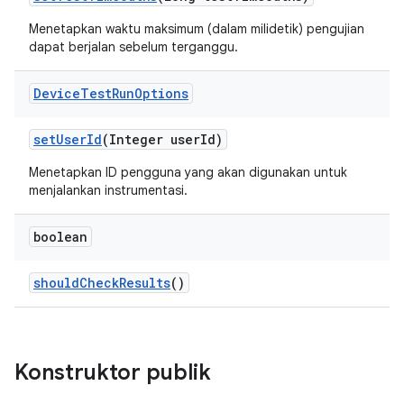
Menetapkan waktu maksimum (dalam milidetik) pengujian
dapat berjalan sebelum terganggu.
Device
Test
Run
Options
set
User
Id
(Integer user
Id)
Menetapkan ID pengguna yang akan digunakan untuk
menjalankan instrumentasi.
boolean
should
Check
Results
()
Konstruktor publik