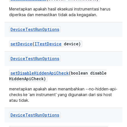
Menetapkan apakah hasil eksekusi instrumentasi harus
diperiksa dan memastikan tidak ada kegagalan.
Device
Test
Run
Options
set
Device
(
ITest
Device
device)
Device
Test
Run
Options
set
Disable
Hidden
Api
Check
(boolean disable
Hidden
Api
Check)
menetapkan apakah akan menambahkan --no-hidden-api-
checks ke 'am instrument' yang digunakan dari sisi host
atau tidak.
Device
Test
Run
Options