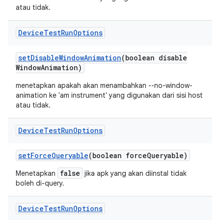
atau tidak.
Device
Test
Run
Options
set
Disable
Window
Animation
(boolean disable
Window
Animation)
menetapkan apakah akan menambahkan --no-window-
animation ke 'am instrument' yang digunakan dari sisi host
atau tidak.
Device
Test
Run
Options
set
Force
Queryable
(boolean force
Queryable)
false
Menetapkan
jika apk yang akan diinstal tidak
boleh di-query.
Device
Test
Run
Options