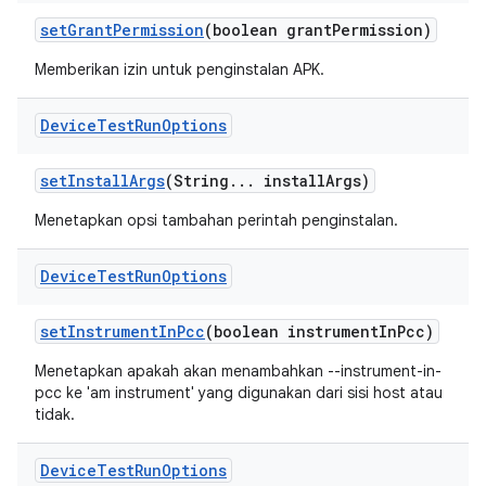
set
Grant
Permission
(boolean grant
Permission)
Memberikan izin untuk penginstalan APK.
Device
Test
Run
Options
set
Install
Args
(String
.
.
.
install
Args)
Menetapkan opsi tambahan perintah penginstalan.
Device
Test
Run
Options
set
Instrument
In
Pcc
(boolean instrument
In
Pcc)
Menetapkan apakah akan menambahkan --instrument-in-
pcc ke 'am instrument' yang digunakan dari sisi host atau
tidak.
Device
Test
Run
Options