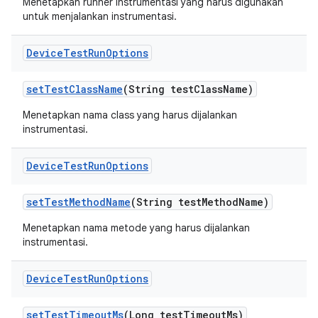
Menetapkan runner instrumentasi yang harus digunakan
untuk menjalankan instrumentasi.
Device
Test
Run
Options
set
Test
Class
Name
(String test
Class
Name)
Menetapkan nama class yang harus dijalankan
instrumentasi.
Device
Test
Run
Options
set
Test
Method
Name
(String test
Method
Name)
Menetapkan nama metode yang harus dijalankan
instrumentasi.
Device
Test
Run
Options
set
Test
Timeout
Ms
(Long test
Timeout
Ms)