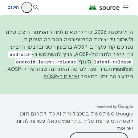
היכנס
החל משנת 2026, כדי להתאים למודל הפיתוח היציב שלנו
ולשמור על יציבות הפלטפורמה בסביבה העסקית,
נפרסם קוד מקור ב-AOSP ברבעון השני וברבעון הרביעי.
כדי ליצור ולתרום ל-AOSP, צריך להשתמש ב-
android-
latest-release
. הענף
android-latest-release
manifest תמיד יפנה לגרסה האחרונה שנדחפה ל-AOSP.
מידע נוסף זמין במאמר
שינויים ב-AOSP
.
‫Google משתמשת בטכנולוגיית AI כדי לתרגם תוכן
לשפה המועדפת עליך. בתרגומים כאלו עשויות להיות
שגיאות.