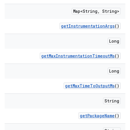
Map<String
,
String>
get
Instrumentation
Args
()
Long
get
Max
Instrumentation
Timeout
Ms
()
Long
get
Max
Time
To
Output
Ms
()
String
get
Package
Name
()