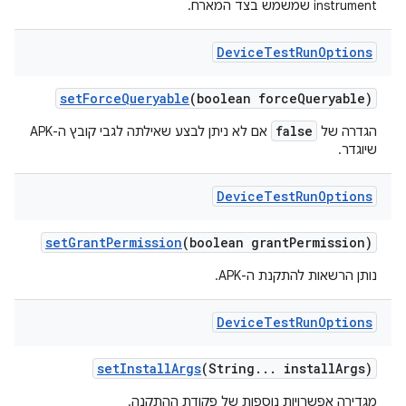
instrument שמשמש בצד המארח.
Device
Test
Run
Options
set
Force
Queryable
(boolean force
Queryable)
false
הגדרה של
אם לא ניתן לבצע שאילתה לגבי קובץ ה-APK
שיוגדר.
Device
Test
Run
Options
set
Grant
Permission
(boolean grant
Permission)
נותן הרשאות להתקנת ה-APK.
Device
Test
Run
Options
set
Install
Args
(String
.
.
.
install
Args)
מגדירה אפשרויות נוספות של פקודת ההתקנה.