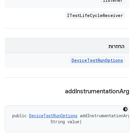
listener
ITest
Life
Cycle
Receiver
החזרות
Device
Test
Run
Options
add
Instrumentation
Arg
public 
DeviceTestRunOptions
 addInstrumentationArg (
                String value)