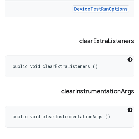
Device
Test
Run
Options
clear
Extra
Listeners
public void clearExtraListeners ()
clear
Instrumentation
Args
public void clearInstrumentationArgs ()