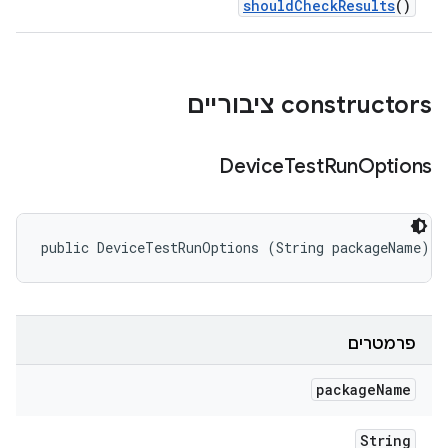
should
Check
Results
()
‫constructors ציבוריים
Device
Test
Run
Options
public DeviceTestRunOptions (String packageName)
פרמטרים
package
Name
String