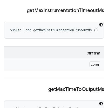
get
Max
Instrumentation
Timeout
Ms
public Long getMaxInstrumentationTimeoutMs ()
החזרות
Long
get
Max
Time
To
Output
Ms