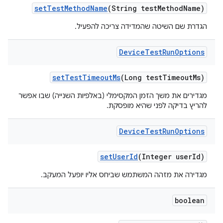
set
Test
Method
Name
(String test
Method
Name)
הגדרת שם השיטה שהמדידה צריכה להפעיל.
Device
Test
Run
Options
set
Test
Timeout
Ms
(Long test
Timeout
Ms)
מגדירים את משך הזמן המקסימלי (באלפיות השנייה) שבו אפשר
להריץ בדיקה לפני שהיא מופסקת.
Device
Test
Run
Options
set
User
Id
(Integer user
Id)
מגדירה את מזהה המשתמש שביחס אליו יופעל המעקב.
boolean