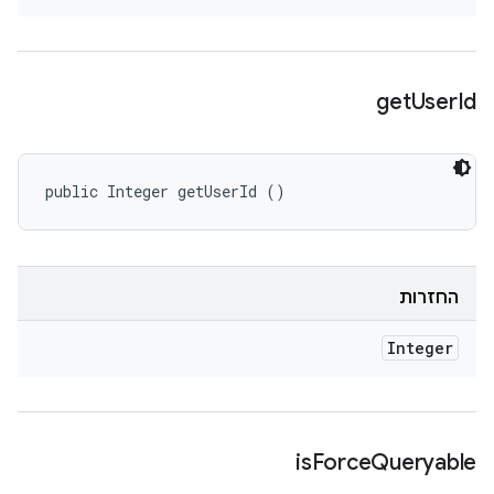
get
User
Id
public Integer getUserId ()
החזרות
Integer
is
Force
Queryable