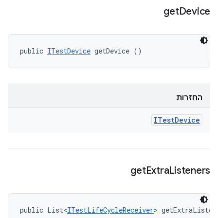
get
Device
public 
ITestDevice
 getDevice ()
החזרות
ITest
Device
get
Extra
Listeners
public List<
ITestLifeCycleReceiver
> getExtraListen