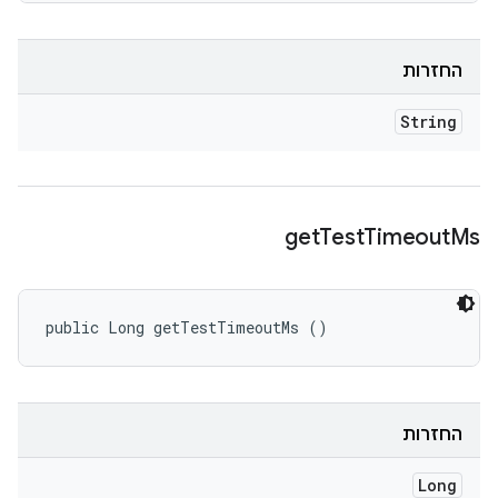
החזרות
String
get
Test
Timeout
Ms
public Long getTestTimeoutMs ()
החזרות
Long