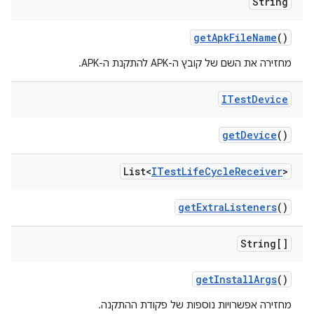
String
get
Apk
File
Name
()
מחזירה את השם של קובץ ה-APK להתקנת ה-APK.
ITest
Device
get
Device
()
List<
ITest
Life
Cycle
Receiver
>
get
Extra
Listeners
()
String[]
get
Install
Args
()
מחזירה אפשרויות נוספות של פקודת ההתקנה.