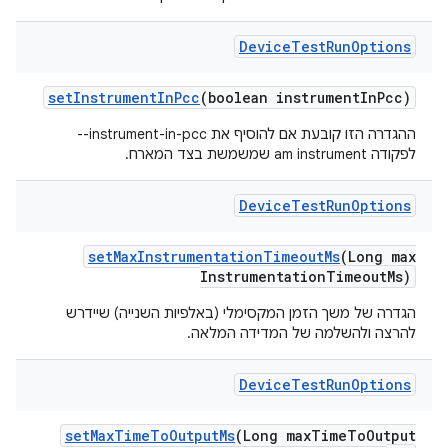
Device
Test
Run
Options
set
Instrument
In
Pcc
(boolean instrument
In
Pcc)
ההגדרה הזו קובעת אם להוסיף את ‎--instrument-in-pcc
לפקודה am instrument שמשמשת בצד המארח.
Device
Test
Run
Options
set
Max
Instrumentation
Timeout
Ms
(Long max
Instrumentation
Timeout
Ms)
הגדרה של משך הזמן המקסימלי (באלפיות השנייה) שיידרש
להרצה ולהשלמה של המדידה המלאה.
Device
Test
Run
Options
set
Max
Time
To
Output
Ms
(Long max
Time
To
Output