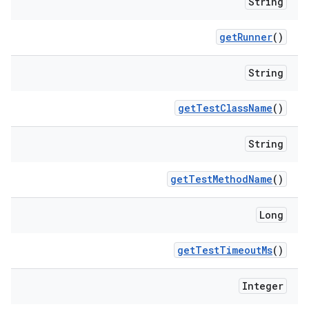
String
get
Runner
()
String
get
Test
Class
Name
()
String
get
Test
Method
Name
()
Long
get
Test
Timeout
Ms
()
Integer