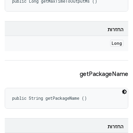
public Long getMaxTimeToOutputMs ()
החזרות
Long
get
Package
Name
public String getPackageName ()
החזרות