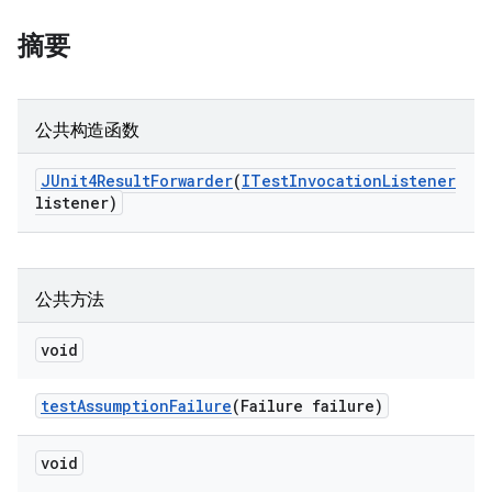
摘要
公共构造函数
JUnit4Result
Forwarder
(
ITest
Invocation
Listener
listener)
公共方法
void
test
Assumption
Failure
(Failure failure)
void