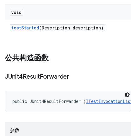
void
test
Started
(Description description)
公共构造函数
JUnit4Result
Forwarder
public JUnit4ResultForwarder (
ITestInvocationListe
参数