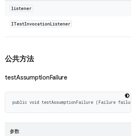
listener
ITest
Invocation
Listener
公共方法
test
Assumption
Failure
public void testAssumptionFailure (Failure failure
参数