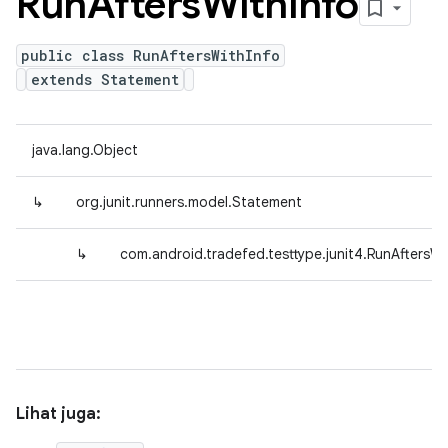
Run
Afters
With
Info
public class RunAftersWithInfo
extends Statement
java.lang.Object
↳
org.junit.runners.model.Statement
↳
com.android.tradefed.testtype.junit4.RunAftersWi
Lihat juga: