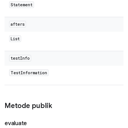
Statement
afters
List
test
Info
Test
Information
Metode publik
evaluate