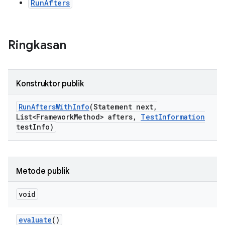
RunAfters
Ringkasan
Konstruktor publik
Run
Afters
With
Info
(Statement next
,
List<Framework
Method> afters
,
Test
Information
test
Info)
Metode publik
void
evaluate
()