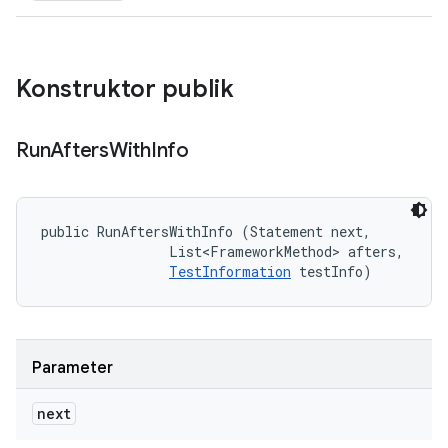
Konstruktor publik
Run
Afters
With
Info
public RunAftersWithInfo (Statement next, 

                List<FrameworkMethod> afters, 

TestInformation
 testInfo)
Parameter
next