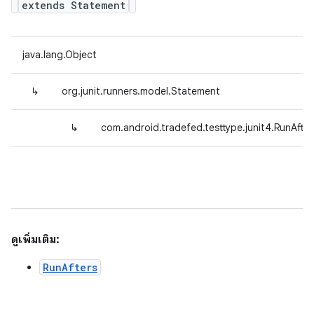
extends Statement
java.lang.Object
↳
org.junit.runners.model.Statement
↳
com.android.tradefed.testtype.junit4.RunAfte
ดูเพิ่มเติม:
RunAfters