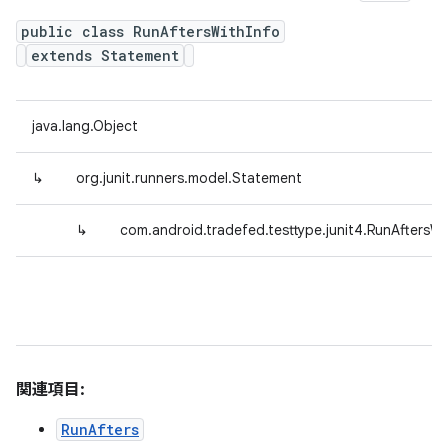
public class RunAftersWithInfo
extends Statement
java.lang.Object
↳
org.junit.runners.model.Statement
↳
com.android.tradefed.testtype.junit4.RunAftersWi
関連項目:
RunAfters