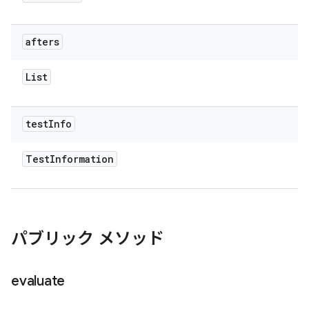
afters
List
test
Info
Test
Information
パブリック メソッド
evaluate