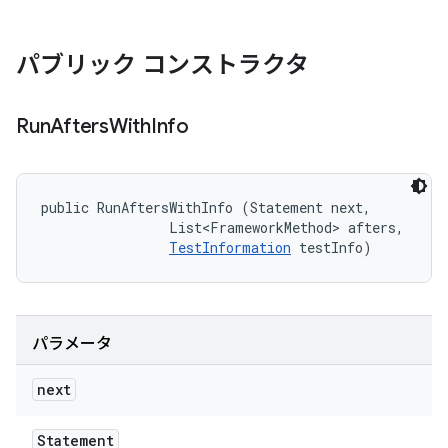
パブリック コンストラクタ
Run
Afters
With
Info
public RunAftersWithInfo (Statement next, 

                List<FrameworkMethod> afters, 

TestInformation
 testInfo)
パラメータ
next
Statement