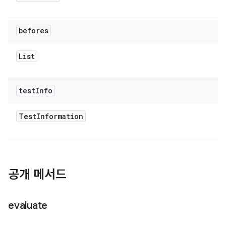
befores
List
test
Info
Test
Information
공개 메서드
evaluate