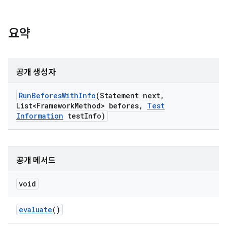
요약
공개 생성자
Run
Befores
With
Info
(Statement next
,
List<Framework
Method> befores
,
Test
Information
test
Info)
공개 메서드
void
evaluate
()