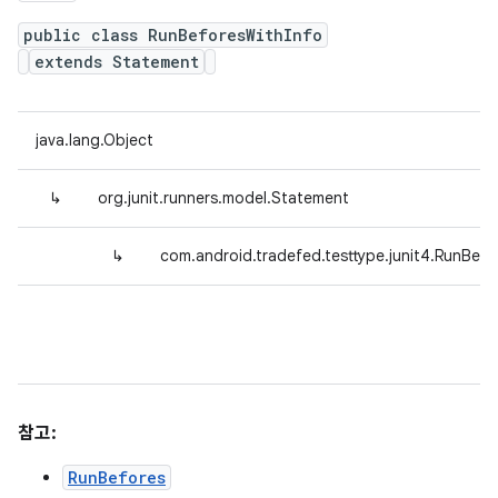
public class RunBeforesWithInfo
extends Statement
java.lang.Object
↳
org.junit.runners.model.Statement
↳
com.android.tradefed.testtype.junit4.RunBefo
참고:
RunBefores