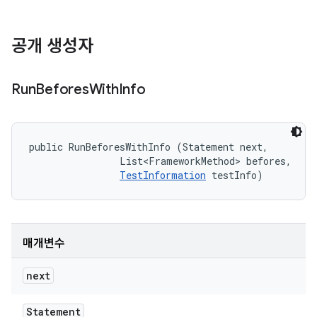
공개 생성자
Run
Befores
With
Info
public RunBeforesWithInfo (Statement next, 

                List<FrameworkMethod> befores, 

TestInformation
 testInfo)
매개변수
next
Statement