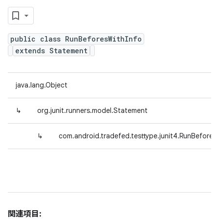
public class RunBeforesWithInfo
extends Statement
java.lang.Object
↳
org.junit.runners.model.Statement
↳
com.android.tradefed.testtype.junit4.RunBefores
関連項目: