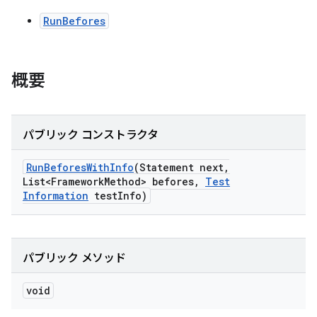
RunBefores
概要
パブリック コンストラクタ
Run
Befores
With
Info
(Statement next
,
List<Framework
Method> befores
,
Test
Information
test
Info)
パブリック メソッド
void