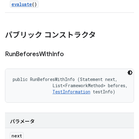
evaluate
()
パブリック コンストラクタ
Run
Befores
With
Info
public RunBeforesWithInfo (Statement next, 

                List<FrameworkMethod> befores, 

TestInformation
 testInfo)
パラメータ
next