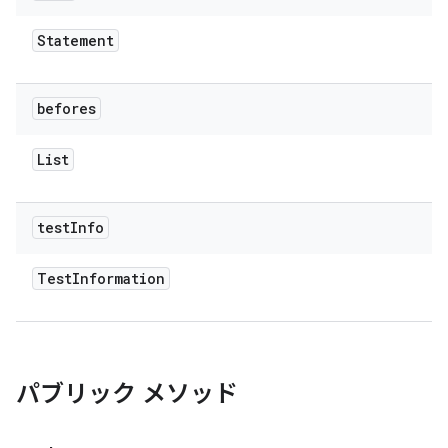
Statement
befores
List
test
Info
Test
Information
パブリック メソッド