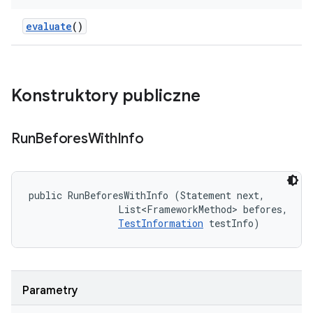
evaluate
()
Konstruktory publiczne
Run
Befores
With
Info
public RunBeforesWithInfo (Statement next, 

                List<FrameworkMethod> befores, 

TestInformation
 testInfo)
Parametry