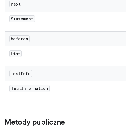
next
Statement
befores
List
test
Info
Test
Information
Metody publiczne