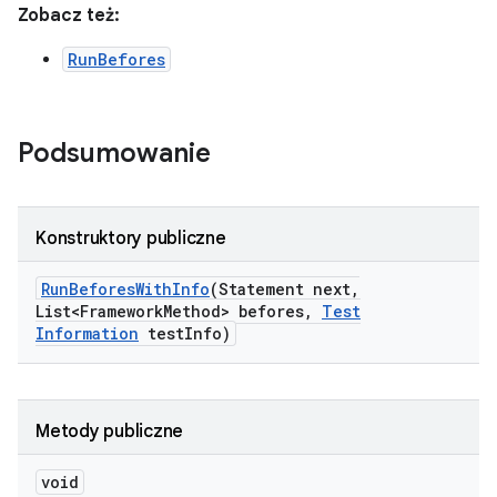
Zobacz też:
RunBefores
Podsumowanie
Konstruktory publiczne
Run
Befores
With
Info
(Statement next
,
List<Framework
Method> befores
,
Test
Information
test
Info)
Metody publiczne
void