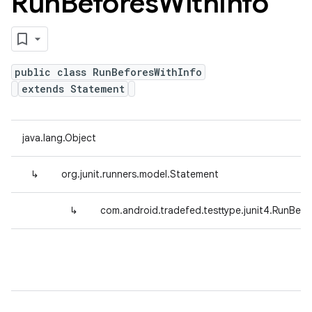
Run
Befores
With
Info
public class RunBeforesWithInfo
extends Statement
java.lang.Object
↳
org.junit.runners.model.Statement
↳
com.android.tradefed.testtype.junit4.RunBefo