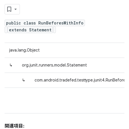
public class RunBeforesWithInfo
extends Statement
java.lang.Object
↳
org.junit.runners.model.Statement
↳
com.android.tradefed.testtype.junit4.RunBefores
関連項目: