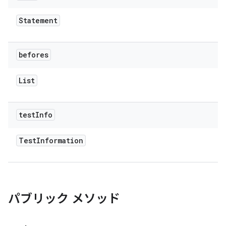
Statement
befores
List
test
Info
Test
Information
パブリック メソッド