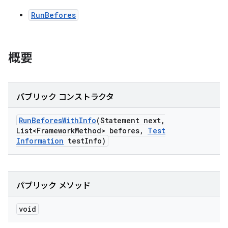
RunBefores
概要
パブリック コンストラクタ
Run
Befores
With
Info
(Statement next
,
List<Framework
Method> befores
,
Test
Information
test
Info)
パブリック メソッド
void