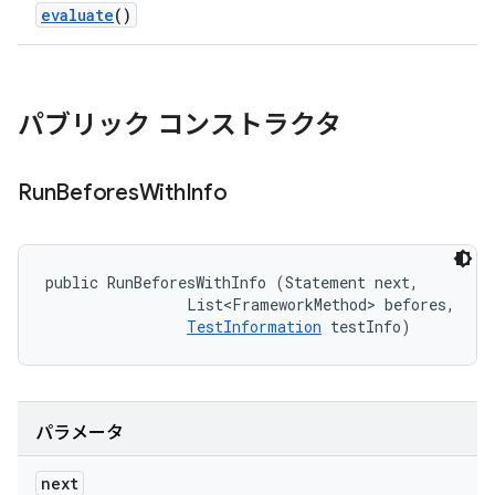
evaluate
()
パブリック コンストラクタ
Run
Befores
With
Info
public RunBeforesWithInfo (Statement next, 

                List<FrameworkMethod> befores, 

TestInformation
 testInfo)
パラメータ
next