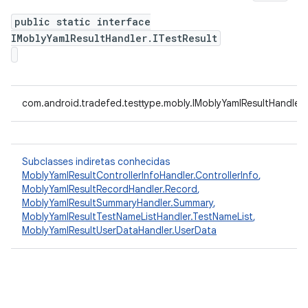
public static interface
IMoblyYamlResultHandler.ITestResult
com.android.tradefed.testtype.mobly.IMoblyYamlResultHandler.I
Subclasses indiretas conhecidas
MoblyYamlResultControllerInfoHandler.ControllerInfo
,
MoblyYamlResultRecordHandler.Record
,
MoblyYamlResultSummaryHandler.Summary
,
MoblyYamlResultTestNameListHandler.TestNameList
,
MoblyYamlResultUserDataHandler.UserData