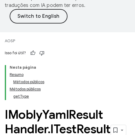
traduções com IA podem ter erros.
AOSP
Isso foi útil?
Nesta página
Resumo
Métodos públicos
Métodos públicos
getType
IMobly
Yaml
Result
Handler
.
ITest
Result