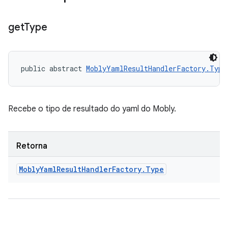
get
Type
public abstract 
MoblyYamlResultHandlerFactory.Type
Recebe o tipo de resultado do yaml do Mobly.
Retorna
Mobly
Yaml
Result
Handler
Factory
.
Type